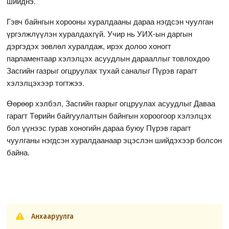
шийднэ.
Гэвч байнгын хорооны хуралдааны дараа нэгдсэн чуулган
үргэлжлүүлэн хуралдахгүй. Учир нь УИХ-ын даргын
дэргэдэх зөвлөл хуралдаж, ирэх долоо хоногт
парламентаар хэлэлцэх асуудлын дарааллыг товлохдоо
Засгийн газрыг огцруулах тухай саналыг Пүрэв гарагт
хэлэлцэхээр тогтжээ.
Өөрөөр хэлбэл, Засгийн газрыг огцруулах асуудлыг Даваа
гарагт Төрийн байгуулалтын байнгын хороогоор хэлэлцэх
бол үүнээс гурав хоногийн дараа буюу Пүрэв гарагт
чуулганы нэгдсэн хуралдаанаар эцэслэн шийдэхээр болсон
байна.
Анхааруулга