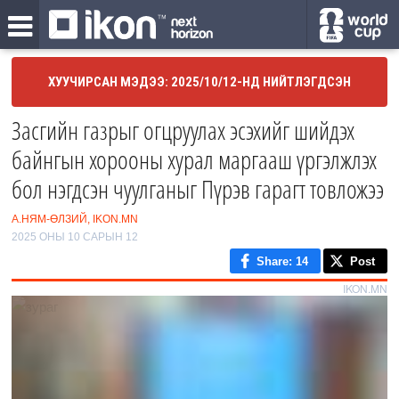
ХУУЧИРСАН МЭДЭЭ: 2025/10/12-НД НИЙТЛЭГДСЭН
Засгийн газрыг огцруулах эсэхийг шийдэх
байнгын хорооны хурал маргааш үргэлжлэх
бол нэгдсэн чуулганыг Пүрэв гарагт товложээ
А.НЯМ-ӨЛЗИЙ, IKON.MN
2025 ОНЫ 10 САРЫН 12
Share
: 14
Post
IKON.MN