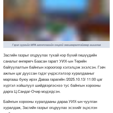
Гэрэл зургийг MPA агентлагийн онцгой зөвшөөрөлтэйгөөр ашиглав
Засгийн газрыг огцруулах тухай нэр бүхий гишүүдийн
саналыг өнгөрөгч Баасан гарагт УИХ-ын Төрийн
байгуулалтын байнгын хороогоор хэлэлцэж эхэлсэн. Гэвч
ажлын цаг дууссан гэдэг үндэслэлээр хуралдааныг
маргааш буюу ирэх Даваа гарагийн /2025.10.13/ 11:00 цаг
хүртэл хойшлуул шийдвэрлэснээ тус байнгын хорооны
дарга Ц.Сандаг-Очир мэдэгдсэн.
Байнгын хорооны хуралдааны дараа УИХ-ын чуулган
хуралдаж, Засгийн газрыг огцруулах эсэхийг эцэслэн