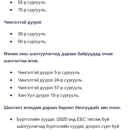
52-р сургууль
75-р сургууль.
Чингэлтэй дүүрэг
39-р сургууль
50-р сургууль.
Өмнөх оны шалгуулагчид дараах байруудад очиж
шалгалтаа өгнө.
Чингэлтэй дүүрэг 5-р сургууль
Чингэлтэй дүүрэг 24-р сургууль
Чингэлтэй дүүрэг 57-р сургууль
Хан-Уул дүүрэг 15-р сургууль.
Шалгалт өгөхдөө дараах баримт бичгүүдийг авч очно.
Бүртгэлийн хуудас (2025 онд ЕБС төгсөж буй
шалгуулагчид бүртгэлийн хуудас дээрээ сурч буй