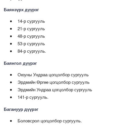
Баянзүрх дүүрэг
14-р сургууль
21-р сургууль
48-р сургууль
53-р сургууль
84-р сургууль.
Баянгол дүүрэг
Оюуны Ундраа цогцолбор сургууль
Эрдмийн Өргөө цогцолбор сургууль
Эрдмийн Ундраа цогцолбор сургууль
141-р сургууль.
Багануур дүүрэг
Боловсрол цогцолбор сургууль.