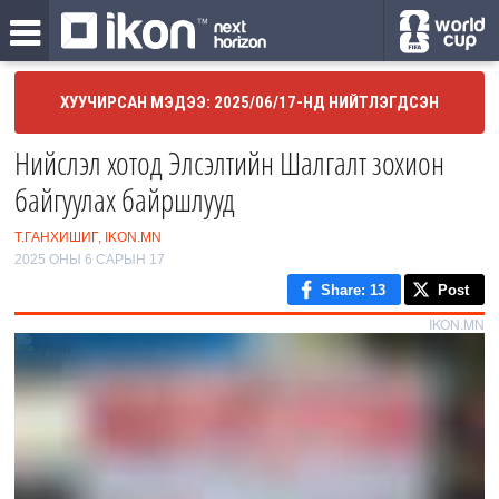
ХУУЧИРСАН МЭДЭЭ: 2025/06/17-НД НИЙТЛЭГДСЭН
Нийслэл хотод Элсэлтийн Шалгалт зохион
байгуулах байршлууд
Т.ГАНХИШИГ, IKON.MN
2025 ОНЫ 6 САРЫН 17
Share
: 13
Post
IKON.MN