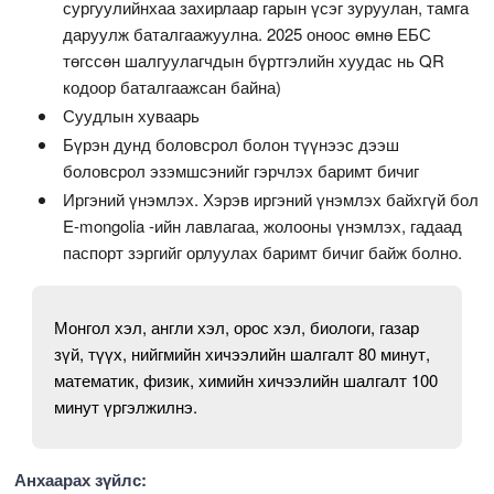
сургуулийнхаа захирлаар гарын үсэг зуруулан, тамга
даруулж баталгаажуулна. 2025 оноос өмнө ЕБС
төгссөн шалгуулагчдын бүртгэлийн хуудас нь QR
кодоор баталгаажсан байна)
Суудлын хуваарь
Бүрэн дунд боловсрол болон түүнээс дээш
боловсрол эзэмшсэнийг гэрчлэх баримт бичиг
Иргэний үнэмлэх. Хэрэв иргэний үнэмлэх байхгүй бол
E-mongolia -ийн лавлагаа, жолооны үнэмлэх, гадаад
паспорт зэргийг орлуулах баримт бичиг байж болно.
Монгол хэл, англи хэл, орос хэл, биологи, газар
зүй, түүх, нийгмийн хичээлийн шалгалт 80 минут,
математик, физик, химийн хичээлийн шалгалт 100
минут үргэлжилнэ.
Анхаарах зүйлс: