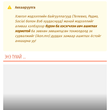
Анхааруулга
Хэвлэл мэдээллийн байгууллагууд (Телевиз, Радио,
Social болон Вэб хуудаснууд) манай мэдээллийг
аливаа хэлбэрээр
бүрэн ба хэсэгчлэн авч ашиглах
хориотой
ба зөвхөн зөвшилцсөн тохиолдолд эх
сурвалжийг (ikon.mn) дурдах замаар ашиглах ёстойг
анхаарна уу!
ЭНЭ ТУХАЙ ...