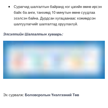
Сурагчид шалгалтын байранд нэг цагийн өмнө ирсэн
байх ба анги, танхимд 10 минутын өмнө суудлаа
эзэлсэн байна. Дурдсан хугацаанаас хожимдсон
шалгуулагчийг шалгалтад оруулахгүй.
Элсэлтийн Шалгалтын хуваарь:
Эх сурвалж:
Боловсролын Үнэлгээний Төв