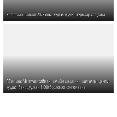
Элсэлтийн шалгалт 2028 оныг хүртэл хуучин журмаар явагдана
Г.Гантуяа: Математикийн хичээлийн элсэлтийн шалгалтыг цахим
хуудаст байршуулсан 1,000 бодлогоос сонгож авна