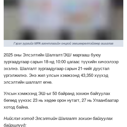
Гэрэл зургийг MPA агентлагийн онцгой зөвшөөрөлтэйгөөр ашиглав
2025 оны Элсэлтийн Шалгалт/ЭШ/ маргааш буюу
зургаадугаар сарын 18-нд 10:00 цагаас түүхийн хичээлээр
эхэлнэ. Шалгалт зургаадугаар сарын 21-нийг дуустал
үргэлжилнэ. Энэ жил улсын хэмжээнд 43,350 хүүхэд
элсэлтийн шалгалт өгнө.
Улсын хэмжээнд ЭШ-ыг 50 байранд зохион байгуулах
бөгөөд үүнээс 23 нь хөдөө орон нутагт, 27 нь Улаанбаатар
хотод байна.
Нийслэл хотод Элсэлтийн Шалгалт зохион байгуулах
байршлууд: