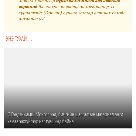
аливаа хэлбэрээр
бүрэн ба хэсэгчлэн авч ашиглах
хориотой
ба зөвхөн зөвшилцсөн тохиолдолд эх
сурвалжийг (ikon.mn) дурдах замаар ашиглах ёстойг
анхаарна уу!
ЭНЭ ТУХАЙ ...
С.Гэндэнжамц: Монгол хэл, бичгийн шалгалтын материал анги
хамаарахгүйгээр нэг түвшинд байна