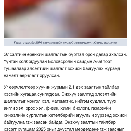
Гэрэл зургийг MPA агентлагийн онцгой зөвшөөрөлтэйгөөр ашиглав
Элсэлтийн ерөнхий шалгалтын бүртгэл орон даяар эхэлсэн.
Үүнтэй холбогдуулан Боловсролын сайдын А/69 тоот
тушаалаар элсэлтийн шалгалт зохион байгуулах журамд
нэмэлт өөрчлөлт оруулсан.
Уг өөрчлөлтөөр хуучин журмын 2.1 дэх заалтын тайлбар
хэсгийн хугацаа сунгагдсан. Энэхүү заалтад элсэлтийн
шалгалтыг монгол хэл, математик, нийгэм судлал, түүх,
англи хэл, орос хэл, физик, хими, биологи, газарзүйн
хичээлийн сургалтын хөтөлбөрийн агуулгын хүрээнд зохион
байгуулна гэж заасан байдаг. Энэхүү заалтын тайлбар
хэсэгт хугацааг 2025 оныг дуустал мөрдөгдөнө гэж заасныг