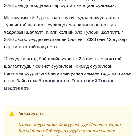
2028 оны долоодугаар сар хүртэл хугацааг сунгажээ.
Мөн журмын 2.2 дахь заалт буюу судлагдахууны хоёр
түвшинтэй шалгалт, суралцах чадварын шалгалт, ур
чадварын шалгалт, англи хэлний олон улсын шалгалтыг
2026 оноос мөрдөхөөр заасан байсныг 2028 оны 12 дугаар
сар хүртэл хойшлуулжээ.
Энэхүү заалтад байгалийн ухаан 1,2,3 гэсэн сонголттой
шалгалтуудыг физикт суурилсан, химид суурилсан,
биологид суурилсан байгалийн ухаан хэмээн тодорхой зааж
өгсөн байна гэж
Боловсролын Үнэлгээний Төвөөс
мэдээллээ.
Анхааруулга
Хэвлэл мэдээллийн байгууллагууд (Телевиз, Радио,
Social болон Вэб хуудаснууд) манай мэдээллийг