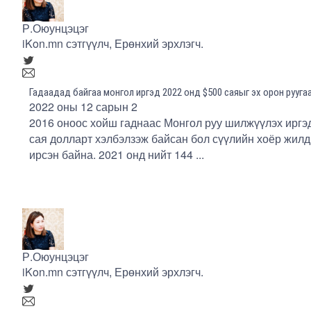
Р.Оюунцэцэг
iKon.mn сэтгүүлч, Ерөнхий эрхлэгч.
Гадаадад байгаа монгол иргэд 2022 онд $500 саяыг эх орон рууг
2022 оны 12 сарын 2
2016 оноос хойш гаднаас Монгол руу шилжүүлэх иргэ
сая долларт хэлбэлзэж байсан бол сүүлийн хоёр жилд
ирсэн байна. 2021 онд нийт 144 ...
Р.Оюунцэцэг
iKon.mn сэтгүүлч, Ерөнхий эрхлэгч.