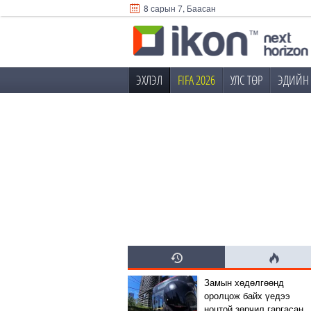
8 сарын 7, Баасан
ЭХЛЭЛ
FIFA 2026
УЛС ТӨР
ЭДИЙН 
Замын хөдөлгөөнд
оролцож байх үедээ
ноцтой зөрчил гаргасан