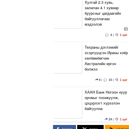
Хулгай 2.3 хувь,
залилан 4.1 хувиар
буурсныг цагдаагийн
байгууллагаас
мэдээлэв
4
|
1 цаг
Техраны дэглэмийг
эсэргүүцсэн Ираны хоёр
хөлбөмбөгчин
Австралийн иргэн
болжээ
4
|
10
|
1 цаг
ХААН Банк Ногоон нуур
орчмыг тохижуулж,
цэцэрлэгт хүрээлэн
байгуулна
24
|
1 цаг