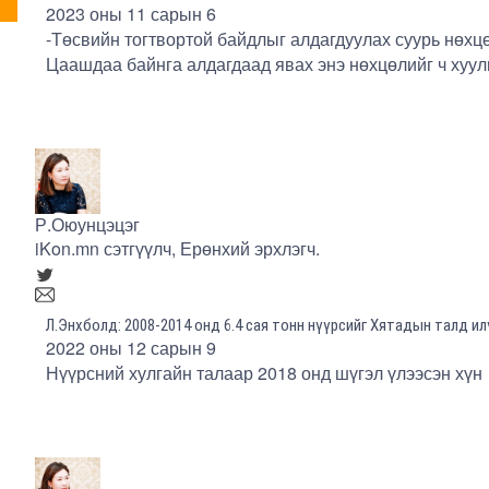
2023 оны 11 сарын 6
-Төсвийн тогтвортой байдлыг алдагдуулах суурь нөхц
Цаашдаа байнга алдагдаад явах энэ нөхцөлийг ч хуул
Р.Оюунцэцэг
iKon.mn сэтгүүлч, Ерөнхий эрхлэгч.
Л.Энхболд: 2008-2014 онд 6.4 сая тонн нүүрсийг Хятадын талд ил
2022 оны 12 сарын 9
Нүүрсний хулгайн талаар 2018 онд шүгэл үлээсэн хүн