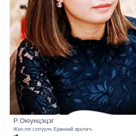
Р.Оюунцэцэг
iKon.mn сэтгүүлч, Ерөнхий эрхлэгч.