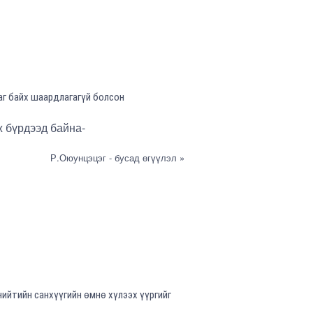
аг байх шаардлагагүй болсон
ж бүрдээд байна-
Р.Оюунцэцэг - бусад өгүүлэл »
ийтийн санхүүгийн өмнө хүлээх үүргийг