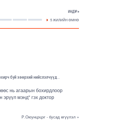
ИНДЭР »
5 ЖИЛИЙН ӨМНӨ
охирч буй хөөрхий нийслэлчүүд…
өлөөс нь агаарын бохирдлоор
 эрүүл мэнд" гэх доктор
Р.Оюунцэцэг - бусад өгүүлэл »