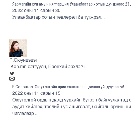
Яармагийн хүн амын нягтаршил Улаанбаатар хотын дунджаас 23
2022 оны 11 сарын 30
Улаанбаатар хотын төвлөрөл ба түгжрэл...
Р.Оюунцэцэг
iKon.mn сэтгүүлч, Ерөнхий эрхлэгч.
Б.Солонгоо: Оюутолгойн яриа хэлэлцээ эцэслээгүй, дуусаагүй
2022 оны 11 сарын 15
Оюутолгой ордын далд уурхайн бүтээн байгуулалтад 
аудит хийлгэх, төслийн ус ашиглалт, байгаль орчин, н
чиглэлээр ...