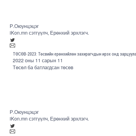
Р.Оюунцэцэг
iKon.mn сэтгүүлч, Ерөнхий эрхлэгч.
ТӨСӨВ-2023: Төсвийн ерөнхийлөн захирагчдын ирэх онд зарцуул
2022 оны 11 сарын 11
Төсөл ба батлагдсан төсөв
Р.Оюунцэцэг
iKon.mn сэтгүүлч, Ерөнхий эрхлэгч.