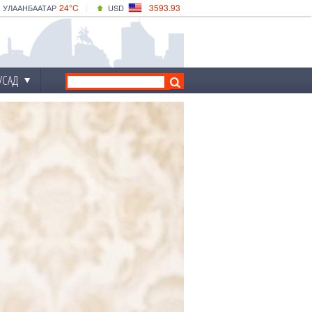
24°C
3593.93
УЛААНБААТАР
USD
|
28°C
ДАРХАН
532.39
CNY
24°C
ЭРДЭНЭТ
4149.01
EUR
УСАД