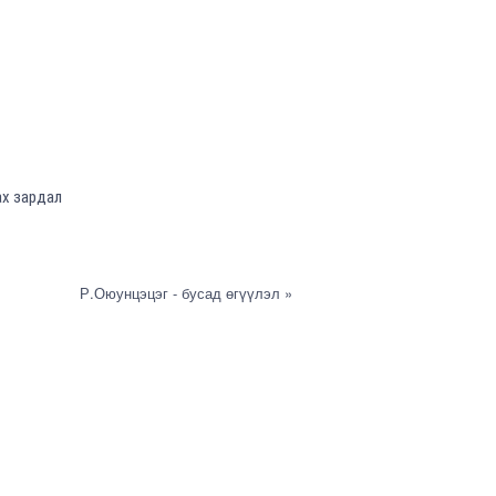
ах зардал
Р.Оюунцэцэг - бусад өгүүлэл »