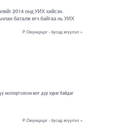
өлийг 2014 онд УИХ хийсэн.
ьчлан баталж өгч байгаа нь УИХ
Р.Оюунцэцэг - бусад өгүүлэл »
үү экспортолсон мэт дүр зураг байдаг
Р.Оюунцэцэг - бусад өгүүлэл »