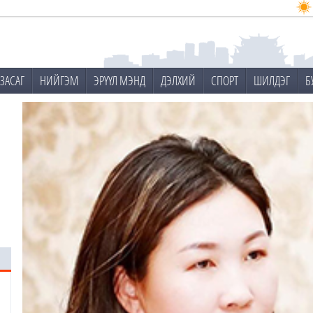
ЗАСАГ
НИЙГЭМ
ЭРҮҮЛ МЭНД
ДЭЛХИЙ
СПОРТ
ШИЛДЭГ
Б