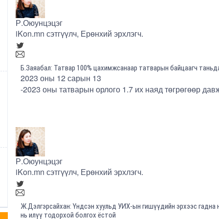
Р.Оюунцэцэг
iKon.mn сэтгүүлч, Ерөнхий эрхлэгч.
Б.Заяабал: Татвар 100% цахимжсанаар татварын байцаагч таньд
2023 оны 12 сарын 13
-2023 оны татварын орлого 1.7 их наяд төгрөгөөр дав
Р.Оюунцэцэг
iKon.mn сэтгүүлч, Ерөнхий эрхлэгч.
Ж.Дэлгэрсайхан: Үндсэн хуульд УИХ-ын гишүүдийн эрхээс гадна н
нь илүү тодорхой болгох ёстой