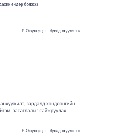
 дахин өндөр болжээ
Р.Оюунцэцэг - бусад өгүүлэл »
санхүүжилт, зардалд хөндлөнгийн
ийгэм, засаглалыг сайжруулах
Р.Оюунцэцэг - бусад өгүүлэл »