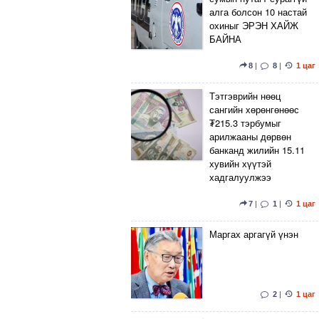
алга болсон 10 настай
охиныг ЭРЭН ХАЙЖ
БАЙНА
8
|
8
|
1 цаг
Тэтгэврийн нөөц
сангийн хөрөнгөнөөс
₮215.3 тэрбумыг
арилжааны дөрвөн
банканд жилийн 15.11
хувийн хүүтэй
хадгалуулжээ
7
|
1
|
1 цаг
Маргах аргагүй үнэн
2
|
1 цаг