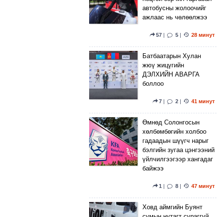
автобусны жолоочийг
ажлаас нь чөлөөлжээ
57
|
5
|
28 минут
Батбаатарын Хулан
жюү жицүгийн
ДЭЛХИЙН АВАРГА
боллоо
7
|
2
|
41 минут
Өмнөд Солонгосын
хөлбөмбөгийн холбоо
гадаадын шүүгч нарыг
бэлгийн зугаа цэнгээний
үйлчилгээгээр хангадаг
байжээ
1
|
8
|
47 минут
Ховд аймгийн Буянт
сумын нутагт сураггүй