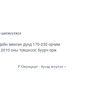
аа шилжүүлжээ
дийн мөнгөн дүнд 170-230 орчим
 2010 оны түвшнээс буурч орж
Р.Оюунцэцэг - бусад өгүүлэл »