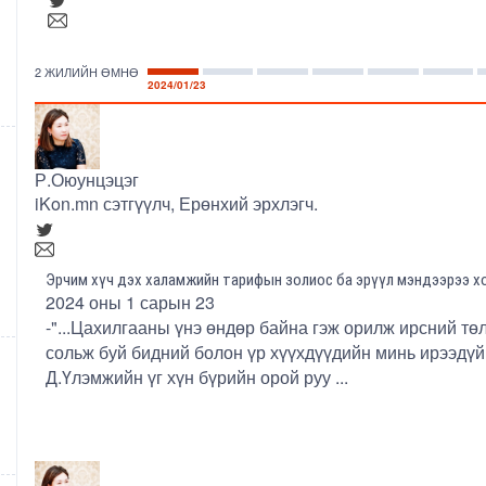
2 ЖИЛИЙН ӨМНӨ
2024/01/23
Р.Оюунцэцэг
iKon.mn сэтгүүлч, Ерөнхий эрхлэгч.
Эрчим хүч дэх халамжийн тарифын золиос ба эрүүл мэндээрээ х
2024 оны 1 сарын 23
-"...Цахилгааны үнэ өндөр байна гэж орилж ирсний т
сольж буй бидний болон үр хүүхдүүдийн минь ирээдүйн
Д.Үлэмжийн үг хүн бүрийн орой руу ...