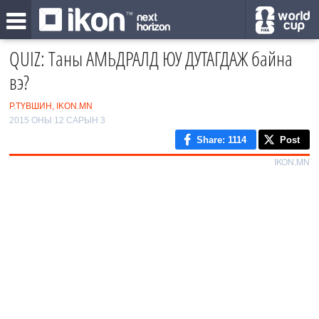
QUIZ: Таны АМЬДРАЛД ЮУ ДУТАГДАЖ байна
вэ?
Р.ТҮВШИН, IKON.MN
2015 ОНЫ 12 САРЫН 3
Share
: 1114
Post
IKON.MN
0
/8
1
2
‹
3
›
4