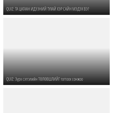
QUIZ: ТА ЦАГААН ИДЭЭНИЙ ТУХАЙ ХЭР САЙН МЭДЭХ ВЭ?
QUIZ: Зүрх сэтгэлийн ТӨЛӨВШЛИЙГ тогтоох сонжоо