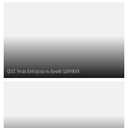
QUIZ: Унтах Хэлбэрээр нь Хүнийг ШИНЖИХ