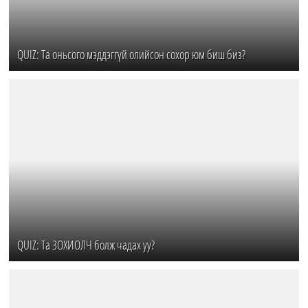
QUIZ: Та оньсого мэддэггүй олийсон сохор юм биш биз?
QUIZ: Та ЗОХИОЛЧ болж чадах уу?