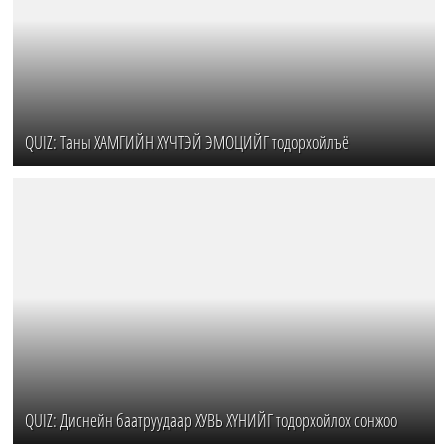
QUIZ: Таны ХАМГИЙН ХҮЧТЭЙ ЭМОЦИЙГ тодорхойлъё
QUIZ: Диснейн баатруудаар ХУВЬ ХҮНИЙГ тодорхойлох сонжоо