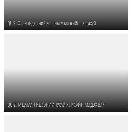
QUIZ: Олон Үндэстний Хоолны мэдлэгийг шалгахуй
QUIZ: ТА ЦАГААН ИДЭЭНИЙ ТУХАЙ ХЭР САЙН МЭДЭХ ВЭ?