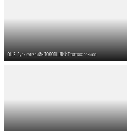
QUIZ: Зүрх сэтгэлийн ТӨЛӨВШЛИЙГ тогтоох сонжоо