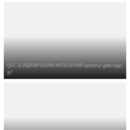
QUIZ: Та ТАВДУГААР АНГИЙН АНГЛИ ХЭЛНИЙ шалгалтыг давж чадах
уу?