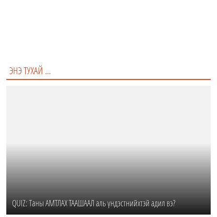
Арьс
Хайр дурлал
Хүрэлцэхүй
Жаргал
Тачаал
Хүмүүс
ЭНЭ ТУХАЙ ...
QUIZ: Таны АМТЛАХ ТААШААЛ аль үндэстнийхтэй адил вэ?