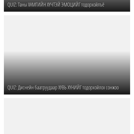
QUIZ: Таны ХАМГИЙН ХҮЧТЭЙ ЭМОЦИЙГ тодорхойлъё
QUIZ: Диснейн баатруудаар ХУВЬ ХҮНИЙГ тодорхойлох сонжоо