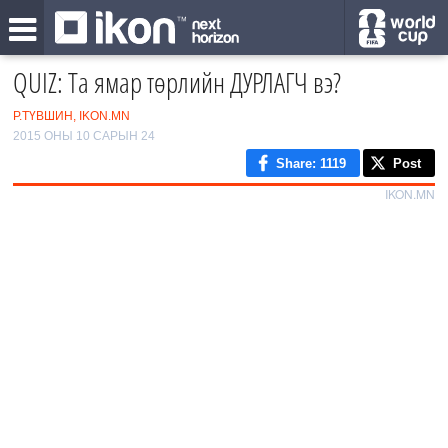
QUIZ: Та ямар төрлийн ДУРЛАГЧ вэ?
Р.ТҮВШИН, IKON.MN
2015 ОНЫ 10 САРЫН 24
Share
: 1119
Post
IKON.MN
0
/6
1
2