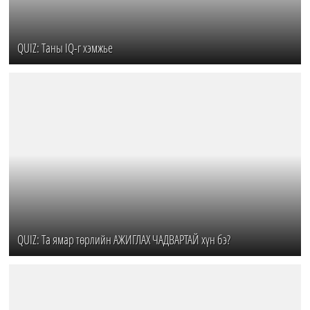
QUIZ: Таны IQ-г хэмжье
QUIZ: Та ямар төрлийн АЖИГЛАХ ЧАДВАРТАЙ хүн бэ?