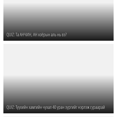
QUIZ: Та АНЧИН, АН хоёрын аль нь вэ?
QUIZ: Түүхийн хамгийн чухал 40 уран зургийг нэрлэж сураарай