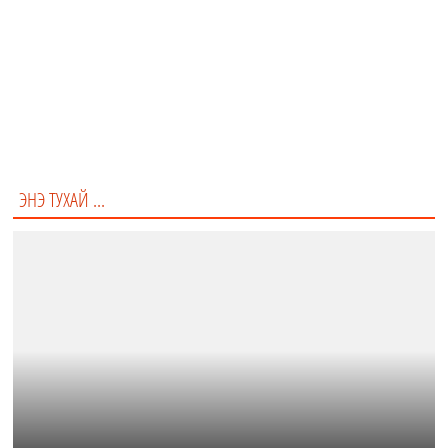
Бие биеийнхээ жижиг гэлтгүй зүйлд талархдаг байх хүндлэл
Анхаарал халамж
Гэр бүлийн гарал, зан араншин, цусны бүлэг гээд мэдэж
болох бүгдийг
Надад хэрэгтэй байгаа хүнийг
ЭНЭ ТУХАЙ ...