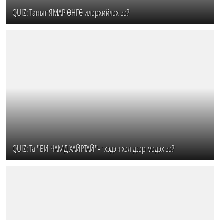
QUIZ: Таныг ЯМАР ӨНГӨ илэрхийлэх вэ?
QUIZ: Ta "БИ ЧАМД ХАЙРТАЙ"-г хэдэн хэл дээр мэдэх вэ?