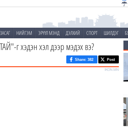
ЗАСАГ
НИЙГЭМ
ЭРҮҮЛ МЭНД
ДЭЛХИЙ
СПОРТ
ШИЛДЭГ
Б
АЙ"-г хэдэн хэл дээр мэдэх вэ?
Share
: 382
Post
IKON.MN