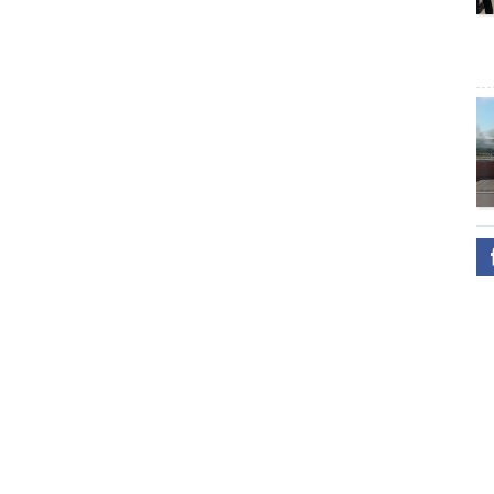
Испани
Португаль