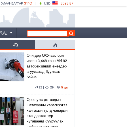
31°C
3593.87
УЛААНБААТАР
USD
|
33°C
ДАРХАН
532.66
CNY
30°C
ЭРДЭНЭТ
4141.04
EUR
УСАД
Өчигдөр ОХУ-аас орж
ирсэн 3,448 тонн АИ-92
автобензинийг өнөөдөр
агуулахад буулгаж
байна
23
|
29
|
5 цаг
Орос улс дотоодын
шатахууны хэрэгцээгээ
хангахын тулд чанарын
стандартаа түр
хугацаанд бууруулах
шийдвэр гаргажээ