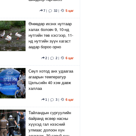
7
|
32
|
5 цаг
Өнөөдөр ихэнх нутгаар
халах боловч 9, 10-нд
нутгийн төв хэсгээр, 11-
нд нутгийн зүүн хагаст
аадар бороо орно
2
|
2
|
6 цаг
Сөүл хотод анх удаагаа
агаарын температур
Цельсийн 40 хэм давж
халлаа
1
|
3
|
6 цаг
Тайландын сургуулийн
байранд өсвөр насны
хүүхэд гал нээсний
улмаас долоон хүн
алагдаж, 30 гаруй хүн