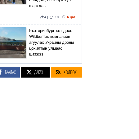
шархдав
4
|
10
|
6 цаг
Екатеринбург хот дахь
Wildberries компанийн
агуулах Украины дроны
цохилтын улмаас
шатжээ
14
|
50
|
7 цаг
ТААЛАХ
ДАГАХ
ХОЛБОХ
Элэгний өөхлөлт
оноштой бол ЗААВАЛ
УНШ
23
|
21 цаг
Кэмбриджийн хөтөлбөр,
гадаад хэл, программын
гүнзгийрүүлсэн
сургалтыг нэг системд