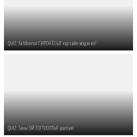
QUIZ: Та Монгол ГЭРЛЭХ ЁСЫГ хэр сайн мэдэх вэ?
QUIZ: Таны ОЙ ТОГТООЛТЫГ шалгая!