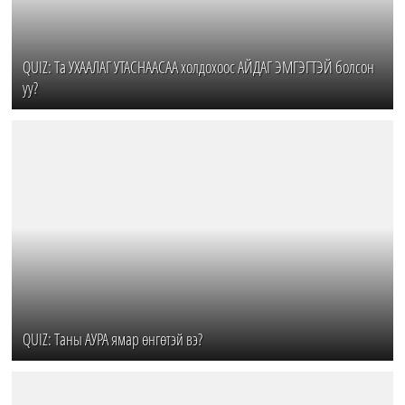
QUIZ: Та УХААЛАГ УТАСНААСАА холдохоос АЙДАГ ЭМГЭГТЭЙ болсон
уу?
QUIZ: Таны АУРА ямар өнгөтэй вэ?