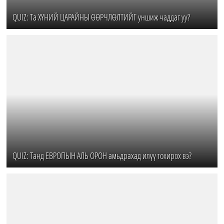
QUIZ: Та ХҮНИЙ ЦАРАЙНЫ ӨӨРЧЛӨЛТИЙГ уншиж чаддаг уу?
QUIZ: Танд ЕВРОПЫН АЛЬ ОРОН амьдрахад илүү тохирох вэ?