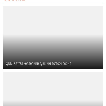
QUIZ: Сэтгэл хөдлөлийн түвшинг тогтоох сорил