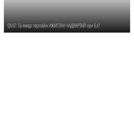
QUIZ: Та ямар төрлийн АЖИГЛАХ ЧАДВАРТАЙ хүн бэ?