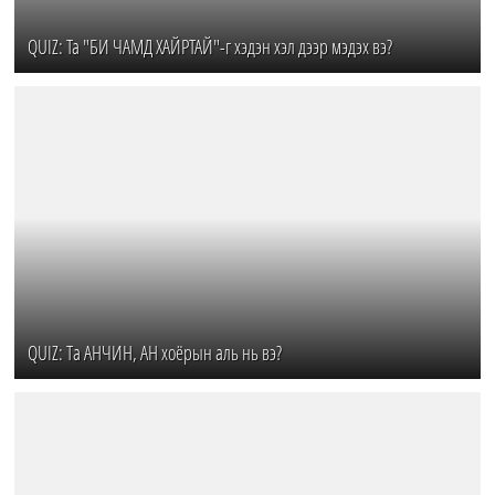
QUIZ: Ta "БИ ЧАМД ХАЙРТАЙ"-г хэдэн хэл дээр мэдэх вэ?
QUIZ: Та АНЧИН, АН хоёрын аль нь вэ?