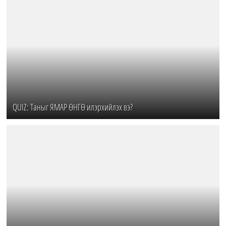
QUIZ: Таныг ЯМАР ӨНГӨ илэрхийлэх вэ?