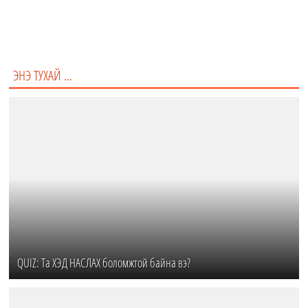
Тийм
Үгүй
Цагийн гарз
ЭНЭ ТУХАЙ ...
QUIZ: Та ХЭД НАСЛАХ боломжтой байна вэ?