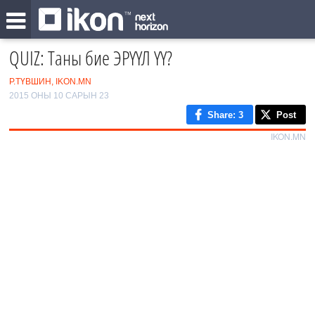
QUIZ: Таны бие ЭРҮҮЛ ҮҮ?
Р.ТҮВШИН, IKON.MN
2015 ОНЫ 10 САРЫН 23
Share
: 3
Post
IKON.MN
0
/19
1
2
‹
3
›
4
5
6
7
8