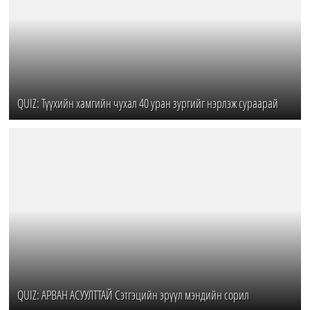
QUIZ: Түүхийн хамгийн чухал 40 уран зургийг нэрлэж сураарай
QUIZ: АРВАН АСУУЛТТАЙ Сэтгэцийн эрүүл мэндийн сорил