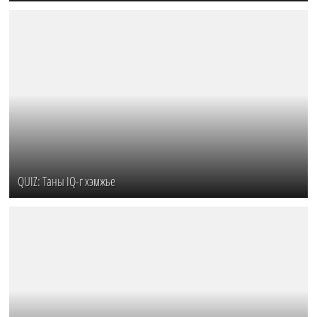
QUIZ: Таны IQ-г хэмжье