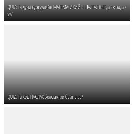
QUIZ: Та дунд сургуулийн МАТЕМАТИКИЙН ШАЛГАЛТЫГ давж чадах
уу?
QUIZ: Та ХЭД НАСЛАХ боломжтой байна вэ?