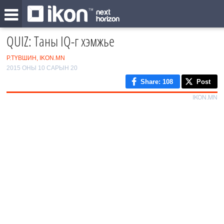
QUIZ: Таны IQ-г хэмжье
Р.ТҮВШИН, IKON.MN
2015 ОНЫ 10 САРЫН 20
Share
: 108
Post
IKON.MN
0
/15
1
2
‹
3
›
4
5
6
7