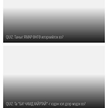
QUIZ: Таныг ЯМАР ӨНГӨ илэрхийлэх вэ?
QUIZ: Ta "БИ ЧАМД ХАЙРТАЙ"-г хэдэн хэл дээр мэдэх вэ?