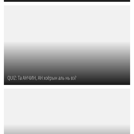
QUIZ: Та АНЧИН, АН хоёрын аль нь вэ?