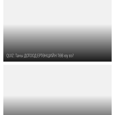
QUIZ: Таны ДОТООД ЕРТӨНЦИЙН ТӨВ юу вэ?