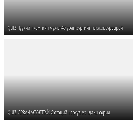
QUIZ: Түүхийн хамгийн чухал 40 уран зургийг нэрлэж сураарай
QUIZ: АРВАН АСУУЛТТАЙ Сэтгэцийн эрүүл мэндийн сорил