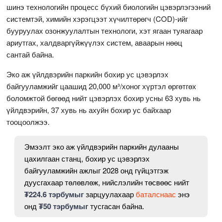
шинэ технологийн процесс бүхий биологийн цэвэрлэгээний
системтэй, химийн хэрэгцээт хүчилтөрөгч (COD)-ийг
бууруулах озонжуулалтын технологи, хэт ягаан туяагаар
ариутгах, халдваргүйжүүлэх систем, аваарын нөөц
сантай байна.
Эко аж үйлдвэрийн паркийн бохир ус цэвэрлэх
байгууламжийг цаашид 20,000 м³/хоног хүртэл өргөтгөх
боломжтой бөгөөд нийт цэвэрлэх бохир усны 63 хувь нь
үйлдвэрийн, 37 хувь нь ахуйн бохир ус байхаар
тооцоолжээ.
Эмээлт эко аж үйлдвэрийн паркийн дулааны
цахилгаан станц, бохир ус цэвэрлэх
байгууламжийн ажлыг 2028 онд гүйцэтгэж
дуусгахаар төлөвлөж, нийслэлийн төсвөөс нийт
₮224.6 тэрбумыг
зарцуулахаар
баталснаас
энэ
онд
₮50 тэрбумыг
тусгасан байна.