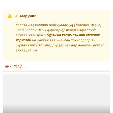
Анхааруулга
Хэвлэл мэдээллийн байгууллагууд (Телевиз, Радио,
Social болон Вэб хуудаснууд) манай мэдээллийг
аливаа хэлбэрээр
бүрэн ба хэсэгчлэн авч ашиглах
хориотой
ба зөвхөн зөвшилцсөн тохиолдолд эх
сурвалжийг (ikon.mn) дурдах замаар ашиглах ёстойг
анхаарна уу!
ЭНЭ ТУХАЙ ...