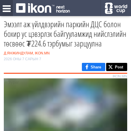
Эмээлт аж үйлдвэрийн паркийн ДЦС болон
бохир ус цэвэрлэх байгууламжид нийслэлийн
төсвөөс ₮224.6 тэрбумыг зарцуулна
Д.ЯНЖИНДУЛАМ, IKON.MN
2026 ОНЫ 7 САРЫН 7
Share
Post
IKON.MN