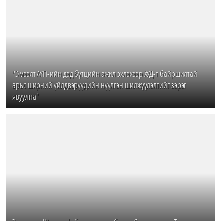
"Эмээлт АҮП-ийн дэд бүтцийн ажил эхлэхээр ХУД-т байршилтай
арьс ширний үйлдвэрүүдийн нүүлгэн шилжүүлэлтийг зэрэг
явуулна"