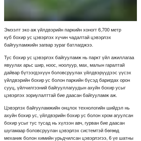
Эмээлт эко аж үйлдвэрийн паркийн хоногт 6,700 метр
куб бохир ус цэвэрлэх хүчин чадалтай цэвэрлэх
байгууламжийн загвар зураг батлагджээ.
Тус бохир ус цэвэрлэх байгууламж нь паркт үйл ажиллагаа
явуулах арьс шир, ноос, ноолуур, мах, малын гаралтай
дайвар бүтээгдэхүүн боловсруулах үйлдвэрүүдээс үүсэх
үйлдвэрийн бохир ус болон паркийн бүсэд баригдах орон
сууц, үйлчилгээний байгууллагуудын ахуйн бохир усыг
цэвэрлэх зориулалттай бие даасан байгууламж аж.
Цэвэрлэх байгууламжийн онцлох технологийн шийдэл нь
ахуйн бохир ус, үйлдвэрийн бохир ус болон хром агуулсан
бохир усыг тус тусад нь хүлээн авч, гурван бие даасан
шугамаар боловсруулан цэвэрлэх системтэй бөгөөд
механик болон химийн урьдчилсан цэвэрлэгээ, 6 үе шатны