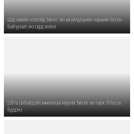
Шар хөвийн хоолойд Эмээлт эко аж үйлдвэрийн паркийн бүтээн
байгуулалт энэ сард эхэлнэ
539 га талбайд үйл ажиллагаа явуулах Эмээлт эко парк 18 бүсээс
бүрдэнэ