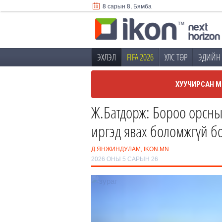
8 сарын 8, Бямба
ЭХЛЭЛ
FIFA 2026
УЛС ТӨР
ЭДИЙН 
ХУУЧИРСАН М
Ж.Батдорж: Бороо орсны
иргэд явах боломжгүй бол
Д.ЯНЖИНДУЛАМ, IKON.MN
2026 ОНЫ 5 САРЫН 26