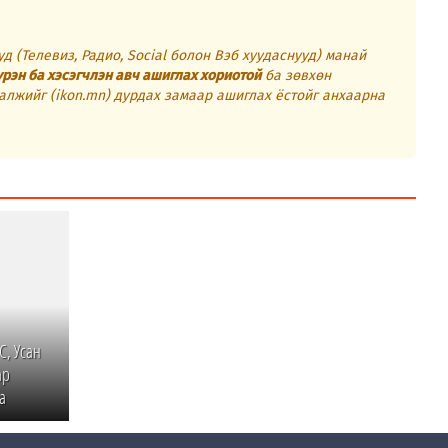
д (Телевиз, Радио, Social болон Вэб хуудаснууд) манай
үрэн ба хэсэгчлэн авч ашиглах хориотой
ба зөвхөн
алжийг (ikon.mn) дурдах замаар ашиглах ёстойг анхаарна
С, Усан
ар
а