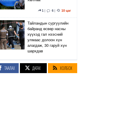
1
|
6
|
10 цаг
Тайландын сургуулийн
байранд өсвөр насны
хүүхэд гал нээсний
улмаас долоон хүн
алагдаж, 30 гаруй хүн
шархдав
4
|
11
|
10 цаг
ТААЛАХ
ДАГАХ
ХОЛБОХ
Екатеринбург хот дахь
Wildberries компанийн
агуулах Украины дроны
цохилтын улмаас
шатжээ
17
|
59
|
11 цаг
Элэгний өөхлөлт
оноштой бол ЗААВАЛ
УНШ