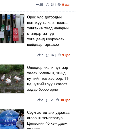
25
|
34
|
9 цаг
Орос улс дотоодын
шатахууны хэрэгцээгээ
хангахын тулд чанарын
стандартаа түр
хугацаанд бууруулах
шийдвэр гаргажээ
7
|
37
|
9 цаг
Өнөөдөр ихэнх нутгаар
халах боловч 9, 10-нд
нутгийн төв хэсгээр, 11-
нд нутгийн зүүн хагаст
аадар бороо орно
2
|
2
|
10 цаг
Сөүл хотод анх удаагаа
агаарын температур
Цельсийн 40 хэм давж
халлаа