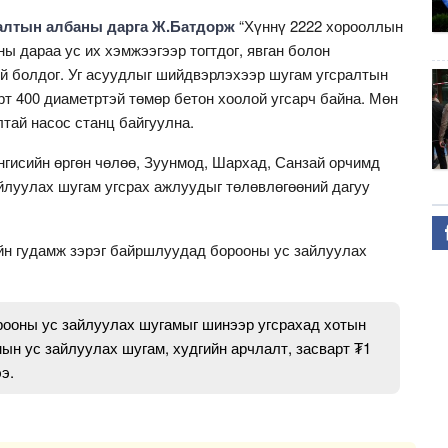
алтын албаны дарга Ж.Батдорж
“Хүннү 2222 хорооллын
ы дараа ус их хэмжээгээр тогтдог, явган болон
й болдог. Уг асуудлыг шийдвэрлэхээр шугам угсралтын
рт 400 диаметртэй төмөр бетон хоолой угсарч байна. Мөн
лтай насос станц байгуулна.
гисийн өргөн чөлөө, Зуунмод, Шархад, Санзай орчимд
айлуулах шугам угсрах ажлуудыг төлөвлөгөөний дагуу
йн гудамж зэрэг байршлуудад борооны ус зайлуулах
ооны ус зайлуулах шугамыг шинээр угсрахад хотын
мын ус зайлуулах шугам, худгийн арчлалт, засварт ₮1
э.