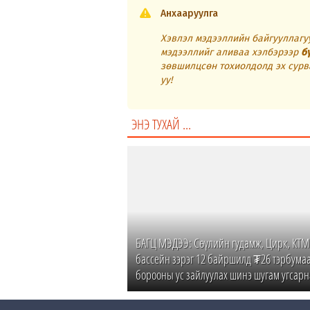
Анхааруулга
Хэвлэл мэдээллийн байгууллагуу
мэдээллийг аливаа хэлбэрээр
б
зөвшилцсөн тохиолдолд эх сурв
уу!
ЭНЭ ТУХАЙ ...
БАГЦ МЭДЭЭ: Сөүлийн гудамж, Цирк, КТМ
бассейн зэрэг 12 байршилд ₮26 тэрбума
борооны ус зайлуулах шинэ шугам угсарн