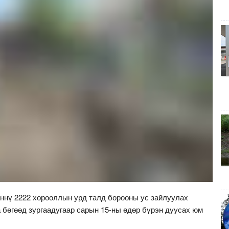
үннү 2222 хорооллын урд талд борооны ус зайлуулах
 бөгөөд зургаадугаар сарын 15-ны өдөр бүрэн дуусах юм