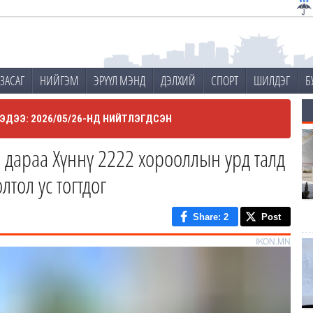
ЗАСАГ
НИЙГЭМ
ЭРҮҮЛ МЭНД
ДЭЛХИЙ
СПОРТ
ШИЛДЭГ
Б
ЭДЭЭ: 2026/05/26-НД НИЙТЛЭГДСЭН
 дараа Хүннү 2222 хорооллын урд талд
тол ус тогтдог
Share
: 2
Post
IKON.MN