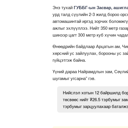
Энэ тухай
ГУББГ-ын Засвар, ашигл
урд талд сүүлийн 2-3 жилд бороо орсн
автомашинтай иргэд зорчих боломжгү
ажлыг эхлүүллээ. Нийт 350 метр газа
шинээр цагт 300 метр куб хүчин чада
Өнөөдрийн байдлаар Арцатын ам, Чин
хөрсний ус зайлуулах, борооны ус з
гүйцэтгэж байна.
Үүний дараа Найрамдлын зам, Сөүли
шугамыг угсарна” гэв.
Нийслэл хотын 12 байршилд бор
төсвөөс нийт ₮26.5 тэрбумыг за
тэрбумыг зарцуулахаар баталжэ