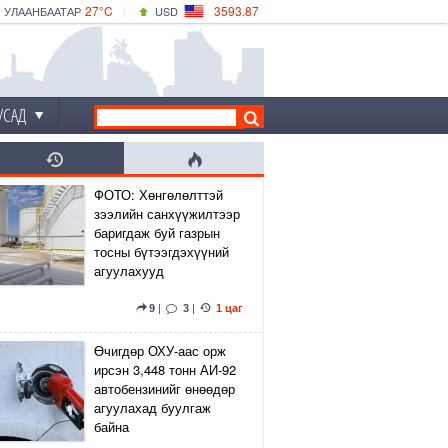
27°C
3593.87
УЛААНБААТАР
USD
|
29°C
ДАРХАН
532.66
CNY
24°C
ЭРДЭНЭТ
4141.04
EUR
УСАД
ФОТО: Хөнгөлөлттэй
зээлийн санхүүжилтээр
баригдаж буй газрын
тосны бүтээгдэхүүний
агуулахууд
9
|
3
|
1 цаг
Өчигдөр ОХУ-аас орж
ирсэн 3,448 тонн АИ-92
автобензинийг өнөөдөр
агуулахад буулгаж
байна