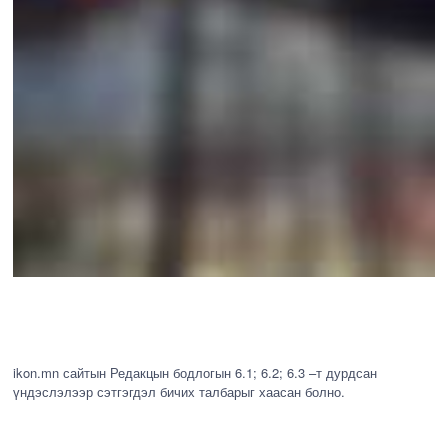
ikon.mn сайтын Редакцын бодлогын 6.1; 6.2; 6.3 –т дурдсан
үндэслэлээр сэтгэгдэл бичих талбарыг хаасан болно.