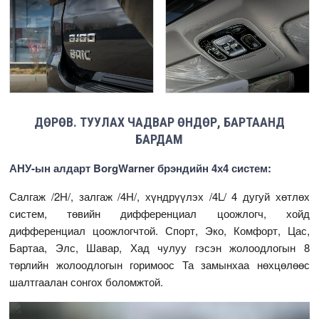
ДӨРӨВ. ТУУЛАХ ЧАДВАР ӨНДӨР, БАРТААНД
БАРДАМ
АНУ-ын алдарт BorgWarner брэндийн 4х4 систем:
Салгаж /2H/, залгаж /4H/, хүндрүүлэх /4L/ 4 дугуй хөтлөх
систем, төвийн дифференциал цоожлогч, хойд
дифференциал цоожлогчтой. Спорт, Эко, Комфорт, Цас,
Бартаа, Элс, Шавар, Хад чулуу гэсэн жолоодлогын 8
төрлийн жолоодлогын горимоос Та замынхаа нөхцөлөөс
шалтгаалан сонгох боломжтой.