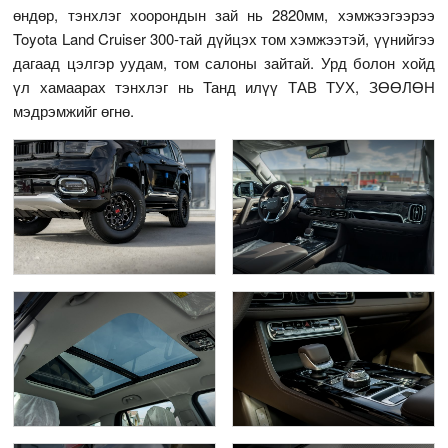
өндөр, тэнхлэг хоорондын зай нь 2820мм, хэмжээгээрээ
Toyota Land Cruiser 300-тай дүйцэх том хэмжээтэй, үүнийгээ
дагаад цэлгэр уудам, том салоны зайтай. Урд болон хойд
үл хамаарах тэнхлэг нь Танд илүү ТАВ ТУХ, ЗӨӨЛӨН
мэдрэмжийг өгнө.