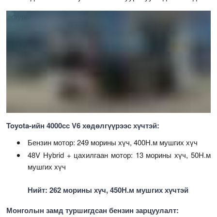
Toyota-ийн 4000сс V6 хөдөлгүүрээс хүчтэй:
Бензин мотор: 249 морины хүч, 400Н.м мушгих хүч
48V Hybrid + цахилгаан мотор: 13 морины хүч, 50Н.м
мушгих хүч
Нийт: 262 морины хүч, 450Н.м мушгих хүчтэй
Монголын замд туршигдсан бензин зарцуулалт: