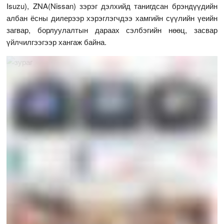
Isuzu), ZNA(Nissan) зэрэг дэлхийд танигдсан брэндүүдийн
албан ёсны дилерээр хэрэглэгчдээ хамгийн сүүлийн үеийн
загвар, борлуулалтын дараах сэлбэгийн нөөц, засвар
үйлчилгээгээр хангаж байна.