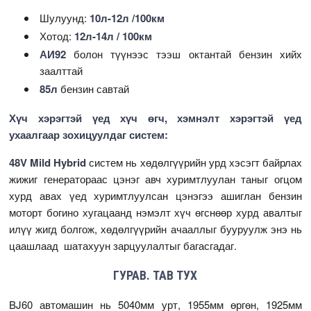
Шулуунд:
10л-12л /100км
Хотод:
12л-14л / 100км
АИ92
болон түүнээс тээш октантай бензин хийх
заалттай
85л
бензин савтай
Хүч хэрэгтэй үед хүч өгч, хэмнэлт хэрэгтэй үед
ухаалгаар зохицуулдаг систем:
48V Mild Hybrid
систем нь хөдөлгүүрийн урд хэсэгт байрлах
жижиг генератораас цэнэг авч хуримтлуулан таныг огцом
хурд авах үед хуримтлуулсан цэнэгээ ашиглан бензин
моторт богино хугацаанд нэмэлт хүч өгснөөр хурд авалтыг
илүү жигд болгож, хөдөлгүүрийн ачааллыг бууруулж энэ нь
цаашлаад шатахуун зарцуулалтыг багасгадаг.
ГУРАВ. ТАВ ТУХ
BJ60 автомашин нь 5040мм урт, 1955мм өргөн, 1925мм