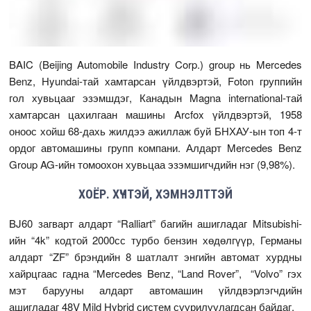
BAIC (Beijing Automobile Industry Corp.) group нь Mercedes
Benz, Hyundai-тай хамтарсан үйлдвэртэй, Foton группийн
гол хувьцааг эзэмшдэг, Канадын Magna international-тай
хамтарсан цахилгаан машины Arcfox үйлдвэртэй, 1958
оноос хойш 68-дахь жилдээ ажиллаж буй БНХАУ-ын топ 4-т
ордог автомашины групп компани. Алдарт Mercedes Benz
Group AG-ийн томоохон хувьцаа эзэмшигчдийн нэг (9,98%).
ХОЁР. ХҮЧТЭЙ, ХЭМНЭЛТТЭЙ
BJ60 загварт алдарт “Ralliart” багийн ашигладаг Mitsubishi-
ийн “4k” кодтой 2000сс турбо бензин хөдөлгүүр, Германы
алдарт “ZF” брэндийн 8 шатлалт энгийн автомат хурдны
хайрцгаас гадна “Mercedes Benz, “Land Rover”, “Volvo” гэх
мэт барууны алдарт автомашин үйлдвэрлэгчдийн
ашигладаг 48V Mild Hybrid систем суурилуулагдсан байдаг.