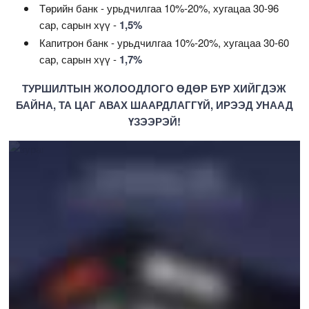
Төрийн банк - урьдчилгаа 10%-20%, хугацаа 30-96
сар, сарын хүү -
1,5%
Капитрон банк - урьдчилгаа 10%-20%, хугацаа 30-60
сар, сарын хүү -
1,7%
ТУРШИЛТЫН ЖОЛООДЛОГО ӨДӨР БҮР ХИЙГДЭЖ
БАЙНА, ТА ЦАГ АВАХ ШААРДЛАГГҮЙ, ИРЭЭД УНААД
ҮЗЭЭРЭЙ!