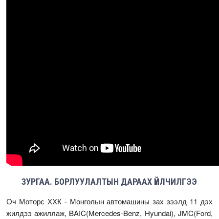
ЗУРГАА. БОРЛУУЛАЛТЫН ДАРААХ ҮЙЛЧИЛГЭЭ
Оч Моторс ХХК - Монголын автомашины зах зээлд 11 дэх
жилдээ ажиллаж, BAIC(Mercedes-Benz, Hyundai), JMC(Ford,