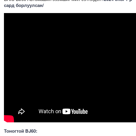
сард борлуулсан/
Тоногтой BJ60: