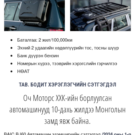
Баталгаа: 2 жил/100,000км
Эхний 2 удаагийн хөдөлгүүрийн тос, тосны шүүр
Банк дүүрэн бензин
Номерын хүрээ, тээврийн хэрэгслийн гэрчилгээ
НӨАТ
ТАВ. БОДИТ ХЭРЭГЛЭГЧИЙН СЭТГЭГДЭЛ
Оч Моторс ХХК-ийн борлуулсан
автомашинууд 10-дахь жилдээ Монголын
замд явж байна.
BAIC BJ60 Автомашин эзэмшигчийн сэтгэгдэл
/2024 оны 1-р