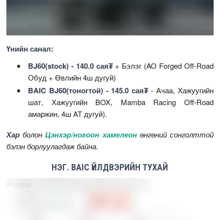
Үнийн санал:
BJ60(stock) - 140.0 сая₮
+ Бэлэг (AO Forged Off-Road
Обуд + Өвлийн 4ш дугуй)
BAIC BJ60(тоногтой) - 145.0 сая₮
- Ачаа, Хажуугийн
шат, Хажуугийн BOX, Mamba Racing Off-Road
амаржин, 4ш AT дугуй).
Хар
болон
Цэнхэр/ногоон хамелеон
өнгөний сонголттой
бэлэн борлуулагдаж байна.
НЭГ. BAIC ҮЙЛДВЭРИЙН ТУХАЙ