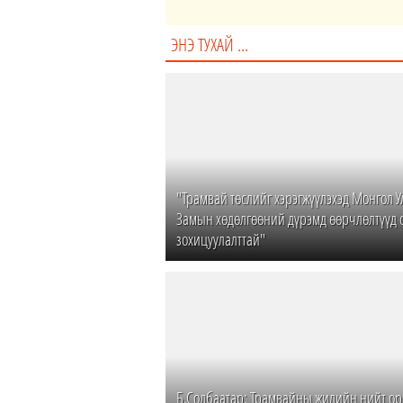
ЭНЭ ТУХАЙ ...
"Трамвай төслийг хэрэгжүүлэхэд Монгол 
Замын хөдөлгөөний дүрэмд өөрчлөлтүүд 
зохицуулалттай"
Б.Содбаатар: Трамвайны жилийн нийт ор