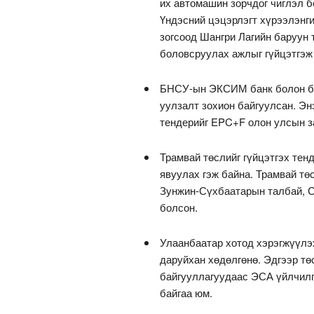
их автомашин зорчдог чиглэл 
Үндэсний цэцэрлэгт хүрээлэнг
зогсоод Шангри Лагийн баруун
боловсруулах ажлыг гүйцэтгэж
БНСУ-ын ЭКСИМ банк болон бус
уулзалт зохион байгуулсан. Эн
тендерийг EPC+F олон улсын з
Трамвай төслийг гүйцэтгэх тен
явуулах гэж байна. Трамвай тө
Зунжин-Сүхбаатарын талбай, С
болсон.
Улаанбаатар хотод хэрэгжүүлэх
даруйхан хөдөлгөнө. Эдгээр тө
байгууллагуудаас ЭСА үйлчилг
байгаа юм.