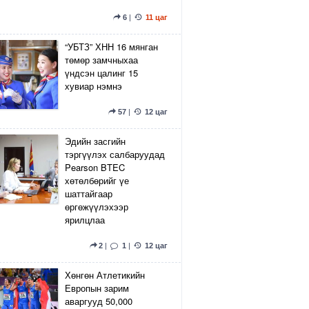
6
|
11 цаг
“УБТЗ” ХНН 16 мянган
төмөр замчныхаа
үндсэн цалинг 15
хувиар нэмнэ
57
|
12 цаг
Эдийн засгийн
тэргүүлэх салбаруудад
Pearson BTEC
хөтөлбөрийг үе
шаттайгаар
өргөжүүлэхээр
ярилцлаа
2
|
1
|
12 цаг
Хөнгөн Атлетикийн
Европын зарим
аваргууд 50,000