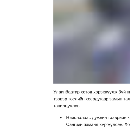
Улаанбаатар хотод хэрэгжүүлж буй н
тээвэр төслийн хоёрдугаар замын та
танилцуулав.
Нийслэлээс дүүжин тээврийн х
Сангийн яаманд хүргүүлсэн. Хо