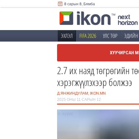
8 сарын 8, Бямба
ЭХЛЭЛ
FIFA 2026
УЛС ТӨР
ЭДИЙН 
ХУУЧИРСАН М
2.7 их наяд төгрөгийн тө
хэрэгжүүлэхээр болжээ
Д.ЯНЖИНДУЛАМ, IKON.MN
2025 ОНЫ 11 САРЫН 12