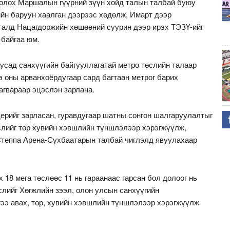
болох Маршалын гүүрний зүүн хойд талын талбай буюу
ийн баруун хаалган дээрээс хөдөлж, Имарт дээр
 талд Нацагдоржийн хөшөөний суурин дээр ирэх ТЭЗҮ-ийг
 байгаа юм.
ад санхүүгийн байгууллагатай метро төслийн талаар
э оны арванхоёрдугаар сард багтаан метрог барих
агвараар эцэслэн зарлана.
дерийг зарласан, гуравдугаар шатны сонгон шалгаруулалтыг
слийг төр хувийн хэвшлийн түншлэлээр хэрэгжүүлж,
теппа Арена-Сүхбаатарын талбай чиглэлд явуулахаар
 18 мега төслөөс 11 нь гараанаас гарсан бол долоог нь
слийг Хөгжлийн зээл, олон улсын санхүүгийн
ээ авах, төр, хувийн хэвшлийн түншлэлээр хэрэгжүүлж