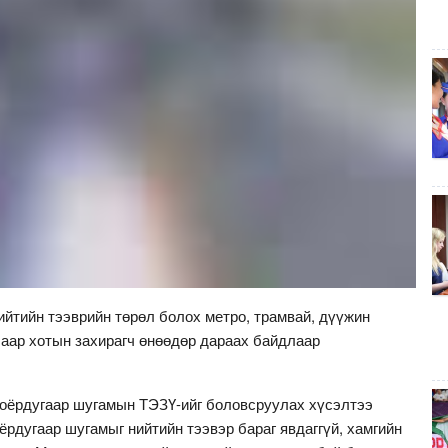
ийтийн тээврийн төрөл болох метро, трамвай, дүүжин
лаар хотын захирагч өнөөдөр дараах байдлаар
оёрдугаар шугамын ТЭЗҮ-ийг боловсруулах хүсэлтээ
ёрдугаар шугамыг нийтийн тээвэр бараг явдаггүй, хамгийн