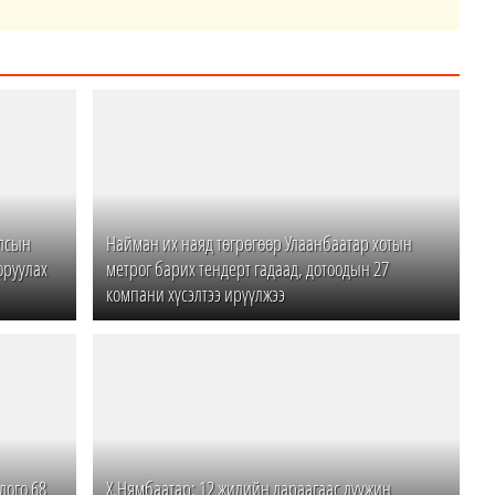
Улсын
Найман их наяд төгрөгөөр Улаанбаатар хотын
оруулах
метрог барих тендерт гадаад, дотоодын 27
компани хүсэлтээ ирүүлжээ
лого 68
Х.Нямбаатар: 12 жилийн дараагаас дүүжин