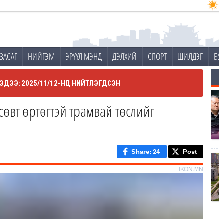
ЗАСАГ
НИЙГЭМ
ЭРҮҮЛ МЭНД
ДЭЛХИЙ
СПОРТ
ШИЛДЭГ
Б
ЭДЭЭ: 2025/11/12-НД НИЙТЛЭГДСЭН
сөвт өртөгтэй трамвай төслийг
Share
: 24
Post
IKON.MN