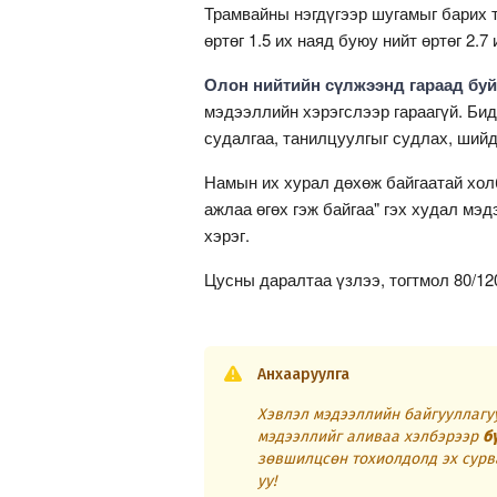
Трамвайны нэгдүгээр шугамыг барих т
өртөг 1.5 их наяд буюу нийт өртөг 2.7 
Олон нийтийн сүлжээнд гараад бу
мэдээллийн хэрэгслээр гараагүй. Би
судалгаа, танилцуулгыг судлах, шийд
Намын их хурал дөхөж байгаатай холб
ажлаа өгөх гэж байгаа" гэх худал мэд
хэрэг.
Цусны даралтаа үзлээ, тогтмол 80/120
Анхааруулга
Хэвлэл мэдээллийн байгууллагуу
мэдээллийг аливаа хэлбэрээр
б
зөвшилцсөн тохиолдолд эх сурв
уу!