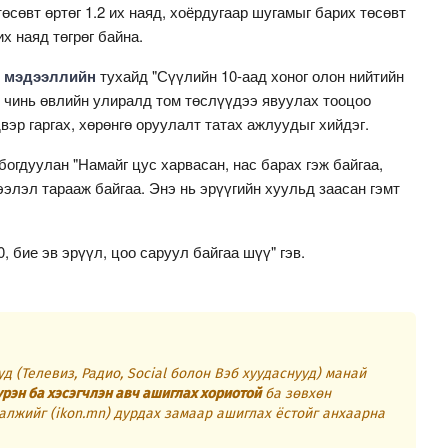
өсөвт өртөг 1.2 их наяд, хоёрдугаар шугамыг барих төсөвт
их наяд төгрөг байна.
й мэдээллийн
тухайд "Сүүлийн 10-аад хоног олон нийтийн
д чинь өвлийн улиралд том төслүүдээ явуулах тооцоо
вэр гаргах, хөрөнгө оруулалт татах ажлуудыг хийдэг.
огдуулан "Намайг цус харвасан, нас барах гэж байгаа,
ээлэл тарааж байгаа. Энэ нь эрүүгийн хуульд заасан гэмт
, бие эв эрүүл, цоо саруул байгаа шүү" гэв.
д (Телевиз, Радио, Social болон Вэб хуудаснууд) манай
үрэн ба хэсэгчлэн авч ашиглах хориотой
ба зөвхөн
алжийг (ikon.mn) дурдах замаар ашиглах ёстойг анхаарна