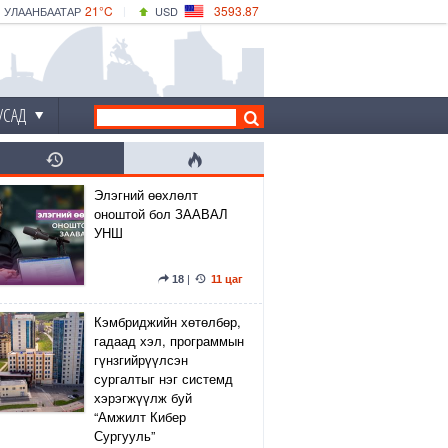
21°C
3593.87
УЛААНБААТАР
USD
|
25°C
ДАРХАН
532.66
CNY
20°C
ЭРДЭНЭТ
4141.04
EUR
УСАД
Элэгний өөхлөлт
оноштой бол ЗААВАЛ
УНШ
18
|
11 цаг
Кэмбриджийн хөтөлбөр,
гадаад хэл, программын
гүнзгийрүүлсэн
сургалтыг нэг системд
хэрэгжүүлж буй
“Амжилт Кибер
Сургууль”