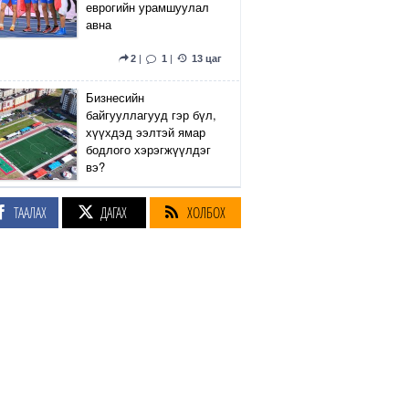
еврогийн урамшуулал
авна
2
|
1
|
13 цаг
Бизнесийн
байгууллагууд гэр бүл,
хүүхдэд ээлтэй ямар
бодлого хэрэгжүүлдэг
вэ?
5
|
2
|
13 цаг
ТААЛАХ
ДАГАХ
ХОЛБОХ
Сэтгүүлч Р.Эмүжин:
Талын Монголтой
хамтдаа хүчтэй л гэж
байна даа
360
|
14 цаг
Амралтын өдрүүдэд
Энхтайвны гүүрний
баруун, зүүн талын