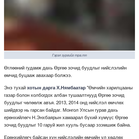
Гэрэл зургийг mpa.mn
Өглөөний гудамж дахь Өргөө зочид буудлыг нийслэлийн
өмчид буцааж авахаар болжээ.
Энэ тухай
хотын дарга Х.Нямбаатар
"Өмчийн харилцааны
газар болон холбогдох албан тушаалтнууд Өргөө зочид
буудлыг чөлөөлж авъя. 2013, 2014 онд нийслэл өмчлөх
шийдвэр нь гарсан байдаг. Монгол Улсын гурав дахь
ерөнхийлөгч Н.Энхбаярын хамаарал бүхий хүмүүс Өргөө
зочид буудлыг 10 гаруй жил хууль бусаар эзэмшиж байна.
Ерөнхийлөгч байсан хүн нийслэлийн өмчийн үл хөдлөх