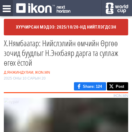
ХУУЧИРСАН МЭДЭЭ: 2025/10/20-НД НИЙТЛЭГДСЭН
Х.Нямбаатар: Нийслэлийн өмчийн Өргөө
зочид буудлыг Н.Энхбаяр дарга та суллаж
өгөх ёстой
Д.ЯНЖИНДУЛАМ, IKON.MN
2025 ОНЫ 10 САРЫН 20
Share
: 124
Post
IKON.MN