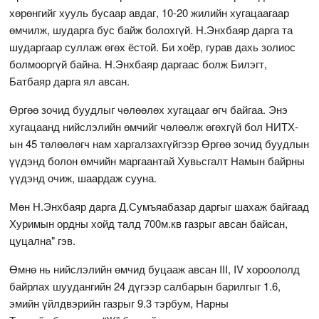
хөрөнгийг хууль бусаар авдаг, 10-20 жилийн хугацаагаар
өмчилж, шударга бус байж болохгүй. Н.Энхбаяр дарга та
шударгаар суллаж өгөх ёстой. Би хоёр, гурав дахь золиос
болмооргүй байна. Н.Энхбаяр даргаас болж Билэгт,
Батбаяр дарга ял авсан.
Өргөө зочид буудлыг чөлөөлөх хугацааг өгч байгаа. Энэ
хугацаанд нийслэлийн өмчийг чөлөөлж өгөхгүй бол НИТХ-
ын 45 төлөөлөгч нам харгалзахгүйгээр Өргөө зочид буудлын
үүдэнд болон өмчийн маргаантай Хувьсгалт Намын байрны
үүдэнд очиж, шаардаж сууна.
Мөн Н.Энхбаяр дарга Д.Сумъяабазар даргыг шахаж байгаад
Хуримын ордны хойд талд 700м.кв газрыг авсан байсан,
цуцална" гэв.
Өмнө нь нийслэлийн өмчид буцааж авсан III, IV хороололд
байрлах шуудангийн 24 дүгээр салбарын барилгыг 1.6,
эмийн үйлдвэрийн газрыг 9.3 тэрбум, Нарны