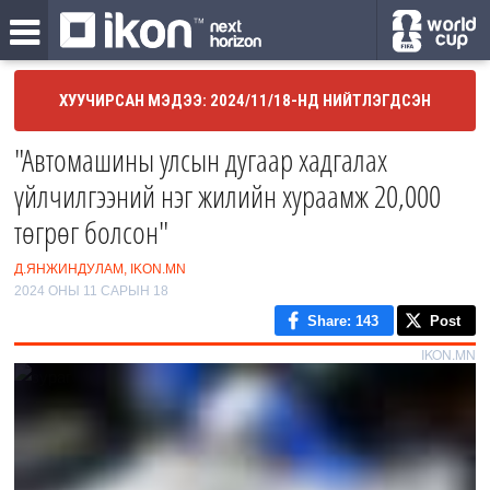
ХУУЧИРСАН МЭДЭЭ: 2024/11/18-НД НИЙТЛЭГДСЭН
"Автомашины улсын дугаар хадгалах
үйлчилгээний нэг жилийн хураамж 20,000
төгрөг болсон"
Д.ЯНЖИНДУЛАМ, IKON.MN
2024 ОНЫ 11 САРЫН 18
Share
: 143
Post
IKON.MN