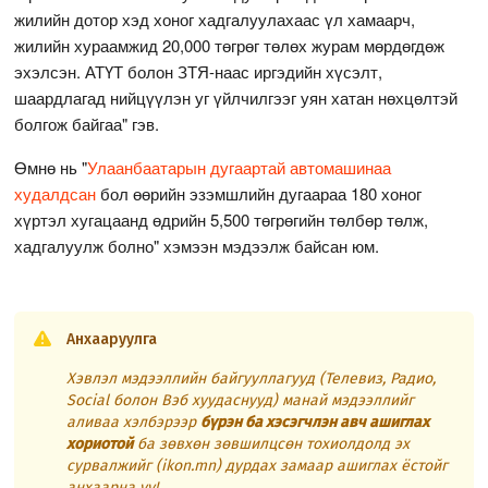
жилийн дотор хэд хоног хадгалуулахаас үл хамаарч,
жилийн хураамжид 20,000 төгрөг төлөх журам мөрдөгдөж
эхэлсэн. АТҮТ болон ЗТЯ-наас иргэдийн хүсэлт,
шаардлагад нийцүүлэн уг үйлчилгээг уян хатан нөхцөлтэй
болгож байгаа" гэв.
Өмнө нь "
Улаанбаатарын дугаартай автомашинаа
худалдсан
бол өөрийн эзэмшлийн дугаараа 180 хоног
хүртэл хугацаанд өдрийн 5,500 төгрөгийн төлбөр төлж,
хадгалуулж болно" хэмээн мэдээлж байсан юм.
Анхааруулга
Хэвлэл мэдээллийн байгууллагууд (Телевиз, Радио,
Social болон Вэб хуудаснууд) манай мэдээллийг
аливаа хэлбэрээр
бүрэн ба хэсэгчлэн авч ашиглах
хориотой
ба зөвхөн зөвшилцсөн тохиолдолд эх
сурвалжийг (ikon.mn) дурдах замаар ашиглах ёстойг
анхаарна уу!