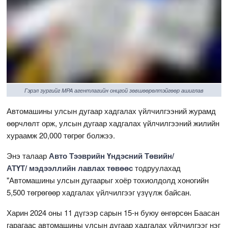
Гэрэл зургийг MPA агентлагийн онцгой зөвшөөрөлтэйгөөр ашиглав
Автомашины улсын дугаар хадгалах үйлчилгээний журамд
өөрчлөлт орж, улсын дугаар хадгалах үйлчилгээний жилийн
хураамж 20,000 төгрөг болжээ.
Энэ талаар
Авто Тээврийн Үндэсний Төвийн/
АТҮТ/ мэдээллийн лавлах төвөөс
тодруулахад
"Автомашины улсын дугаарыг хоёр тохиолдолд хоногийн
5,500 төгрөгөөр хадгалах үйлчилгээг үзүүлж байсан.
Харин 2024 оны 11 дүгээр сарын 15-н буюу өнгөрсөн Баасан
гарагаас автомашины улсын дугаар хадгалах үйлчилгээг нэг