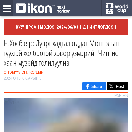
ХУУЧИРСАН МЭДЭЭ: 2024/06/03-НД НИЙТЛЭГДСЭН
Н.Хосбаяр: Луврт хадгалагддаг Монголын
түүхтэй холбоотой ховор үзмэрийг Чингис
хаан музейд толилуулна
Э.ТЭМҮҮЛЭН, IKON.MN
2024 ОНЫ 6 САРЫН 3
Share
Post
IKON.MN