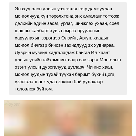
Энэхүү олон улсын үзэсгэлэнгээр дамжуулан
монголчууд хүн төрөлхтөнд энх амгаланг тогтоож
дэлхийн эдийн засаг, урлаг, шинжлэх ухаан, соёл
шашны салбарт хувь нэмрээ оруулсныг
харуулахын зэрэгцээ Өлзийт, Аргун, хаадын
монгол бичгээр бичсэн захидлууд эх хувиараа,
Луврын музейд хадгалагдаж байгаа Ил хаант
улсын үеийн гайхамшигт ваар сав зэрэг Монголын
эзэнт улсын дурсгалууд цугларч, Чингис хаан,
монголчуудын тухай түүхэн баримт бүхий цогц
үзэсгэлэнг анх удаа зохион байгуулахаар
төлөвлөж буй юм.