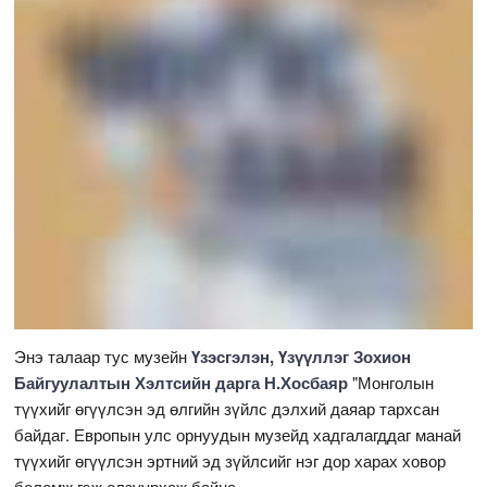
Энэ талаар тус музейн
Үзэсгэлэн, Үзүүллэг Зохион
Байгуулалтын Хэлтсийн дарга Н.Хосбаяр
"Монголын
түүхийг өгүүлсэн эд өлгийн зүйлс дэлхий даяар тархсан
байдаг. Европын улс орнуудын музейд хадгалагддаг манай
түүхийг өгүүлсэн эртний эд зүйлсийг нэг дор харах ховор
боломж гэж олзуурхаж байна.