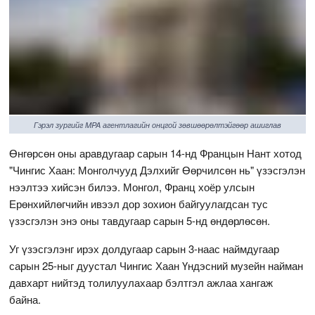
Гэрэл зургийг MPA агентлагийн онцгой зөвшөөрөлтэйгөөр ашиглав
Өнгөрсөн оны аравдугаар сарын 14-нд Францын Нант хотод
"Чингис Хаан: Монголчууд Дэлхийг Өөрчилсөн нь" үзэсгэлэн
нээлтээ хийсэн билээ. Монгол, Франц хоёр улсын
Ерөнхийлөгчийн ивээл дор зохион байгуулагдсан тус
үзэсгэлэн энэ оны тавдугаар сарын 5-нд өндөрлөсөн.
Уг үзэсгэлэнг ирэх долдугаар сарын 3-наас наймдугаар
сарын 25-ныг дуустал Чингис Хаан Үндэсний музейн найман
давхарт нийтэд толилуулахаар бэлтгэл ажлаа хангаж
байна.