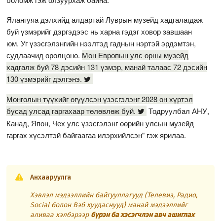
Ялангуяа дэлхийд алдартай Луврын музейд хадгалагдаж
буй үзмэрийг дэргэдээс нь харна гэдэг ховор завшаан
юм. Уг үзэсгэлэнгийн нээлтэд гаднын нэртэй эрдэмтэн,
судлаачид оролцоно.
Мөн Европын улс орны музейд
хадгалж буй 78 дэсийн 131 үзмэр, манай талаас 72 дэсийн
130 үзмэрийг дэлгэнэ.
Монголын түүхийг өгүүлсэн үзэсгэлэнг 2028 он хүртэл
бусад улсад гаргахаар төлөвлөж буй.
Тодруулбал АНУ,
Канад, Япон, Чех улс үзэсгэлэнг өөрийн улсын музейд
гаргах хүсэлтэй байгаагаа илэрхийлсэн" гэж ярилаа.
Анхааруулга
Хэвлэл мэдээллийн байгууллагууд (Телевиз, Радио,
Social болон Вэб хуудаснууд) манай мэдээллийг
аливаа хэлбэрээр
бүрэн ба хэсэгчлэн авч ашиглах