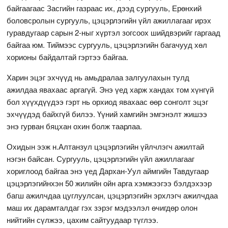
байгаагаас Засгийн газраас их, дээд сургууль, Ерөнхий
боловсролын сургууль, цэцэрлэгийн үйл ажиллагааг ирэх
гуравдугаар сарын 2-ныг хүртэл зогсоох шийдвэрийг гаргаад
байгаа юм. Тиймээс сургууль, цэцэрлэгийн багачууд хөл
хорионы байдалтай гэртээ байгаа.
Харин эцэг эхчүүд нь амьдралаа залгуулахын тулд
ажилдаа явахаас аргагүй. Энэ үед харж хандах том хүнгүй
бол хүүхдүүдээ гэрт нь орхиод явахаас өөр сонголт эцэг
эхчүүдэд байхгүй билээ. Үүний хамгийн эмгэнэлт жишээ
энэ гурван бяцхан охин болж таарлаа.
Охидын ээж н.Алтанзул цэцэрлэгийн үйлчлэгч ажилтай
нэгэн байсан. Сургууль, цэцэрлэгийн үйл ажиллагааг
хориглоод байгаа энэ үед Дархан-Уул аймгийн Тавдугаар
цэцэрлэгийнхэн 50 жилийн ойн арга хэмжээгээ бэлдэхээр
багш ажилчдаа цуглуулсан, цэцэрлэгийн эрхлэгч ажилчдаа
маш их дарамталдаг гэх зэрэг мэдээлэл өчигдөр олон
нийтийн сүлжээ, цахим сайтуудаар түглээ.