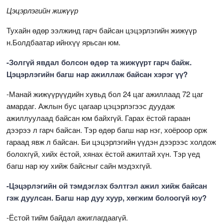
Цэцэрлэгийн жижүүр
Тухайн өдөр ээлжинд гарч байсан цэцэрлэгийн жижүүр
н.Болдбаатар ийнхүү ярьсан юм.
-Золгүй явдал болсон өдөр та жижүүрт гарч байж.
Цэцэрлэгийн багш нар ажиллаж байсан хэрэг үү?
-Манай жижүүрүүдийн хувьд бол 24 цаг ажиллаад 72 цаг
амардаг. Ажлын бус цагаар цэцэрлэгээс дуудаж
ажиллуулаад байсан юм байхгүй. Гарах ёстой гараан
дээрээ л гарч байсан. Тэр өдөр багш нар нэг, хоёроор орж
гараад явж л байсан. Би цэцэрлэгийн үүдэн дээрээс холдож
болохгүй, хийх ёстой, хянах ёстой ажилтай хүн. Тэр үед
багш нар юу хийж байсныг сайн мэдэхгүй.
-Цэцэрлэгийн ой тэмдэглэх бэлтгэл ажил хийж байсан
гэж дуулсан. Багш нар дуу хуур, хөгжим болоогүй юу?
-Ёстой тийм байдал ажиглагдаагүй.