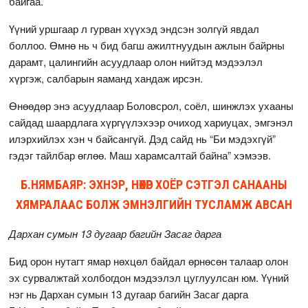
байгаа.
Үүний уршгаар л гурван хүүхэд эндсэн золгүй явдал
боллоо. Өмнө нь ч бид багш ажилтнуудын ажлын байрны
дарамт, цалингийн асуудлаар олон нийтэд мэдээлэл
хүргэж, салбарын яаманд хандаж ирсэн.
Өнөөдөр энэ асуудлаар Боловсрол, соёл, шинжлэх ухааны
сайдад шаардлага хүргүүлэхээр очиход хариуцах, эмгэнэл
илэрхийлэх хэн ч байсангүй. Дэд сайд нь “Би мэдэхгүй”
гэдэг тайлбар өглөө. Маш харамсалтай байна” хэмээв.
Б.НЯМБАЯР: ЭХНЭР, НӨХӨР ХОЁР СЭТГЭЛ САНААНЫ
ХЯМРАЛААС БОЛЖ ЭМНЭЛГИЙН ТУСЛАМЖ АВСАН
Дaрхан сумын 13 дугаар багийн Засаг дарга
Бид орон нутагт ямар нөхцөл байдал өрнөсөн талаар олон
эх сурвалжтай холбогдон мэдээлэл цуглуулсан юм. Үүний
нэг нь Дархан сумын 13 дугаар багийн Засаг дарга