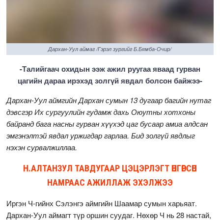
Дархан-Уул аймаг /Гэрэл зургийг Б.Бямба-Очир/
-Талийгаач охидын ээж ажил руугаа яваад гурван
цагийн дараа ирэхэд золгүй явдал болсон байжээ-
Дархан-Уул аймгийн Дархан сумын 13 дугаар багийн нутаг
дэвсгэр Их сургуулийн гудамж дахь Оюутны хотхоны
байранд бага насны гурван хүүхэд цаг бусаар амиа алдсан
эмгэнэлтэй явдал уржигдар гарлаа. Бид золгүй явдлыг
нэхэн сурвалжиллаа.
Н.АЛТАНЗУЛ ТАВДУГААР ЦЭЦЭРЛЭГТ ӨНГӨРСӨН
НАМРААС АЖИЛЛАЖ ЭХЭЛЖЭЭ
Иргэн Ч-гийнх Сэлэнгэ аймгийн Шаамар сумын харьяат.
Дархан-Уул аймагт түр оршин суудаг. Нөхөр Ч нь 28 настай,