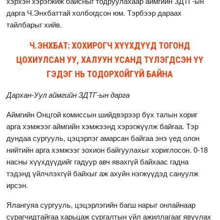
хэрхэн хэрэгжиж байсныг тодруулахаар аймгийн ЗДТГ-ын
дарга Ч.Энхбаттай холбогдсон юм. Тэрбээр дараах
тайлбарыг хийв.
Ч.ЭНХБАТ: ХОХИРОГЧ ХҮҮХДҮҮД ТОГОНД
ЦОХИУЛСАН УУ, ХАЛУУН УСАНД ТҮЛЭГДСЭН ҮҮ
ГЭДЭГ НЬ ТОДОРХОЙГҮЙ БАЙНА
Дархан-Уул аймгийн ЗДТГ-ын дарга
Аймгийн Онцгой комиссын шийдвэрээр бүх талын хориг
арга хэмжээг аймгийн хэмжээнд хэрэгжүүлж байгаа. Тэр
дундаа сургууль, цэцэрлэг амарсан байгаа энэ үед олон
нийтийн арга хэмжээг зохион байгуулахыг хориглосон. 0-18
насны хүүхдүүдийг гадуур авч явахгүй байхаас гадна
тэдэнд үйлчлэхгүй байхыг аж ахуйн нэгжүүдэд сануулж
ирсэн.
Ялангуяа сургууль, цэцэрлэгийн багш нарыг онлайнаар
сурагчидтайгаа харьцаж сургалтын үйл ажиллагааг явуулах