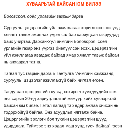
ХУВААРЬТАЙ БАЙСАН ЮМ БИЛЭЭ
Боловсрол, соёл урлагийн газрын дарга
Сургууль цэцэрлэгийн үйл ажиллагааг хориглосон энэ үед
хяналт тавьж ажиллах үүрэг салбар хариуцсан газруудад
байх учиртай. Дархан-Уул аймгийн Боловсрол, соёл
урлагийн газар энэ үүргээ биелүүлсэн эсэх, цэцэрлэгийн
үйл ажиллагаа явагдаж байхад ямар хяналт тавьж байсан
нь анхаарал татна.
Тэгвэл тус газрын дарга Б.Гантулга “Аймгийн хэмжээнд
сургууль, цэцэрлэг ажиллахгүй байх чиглэл өгсөн.
Тавдугаар цэцэрлэгийн хувьд хохирогч хүүхдүүдийн ээж
энэ сарын 20-нд хариуцлагатай жижүүр хийх хуваарьтай
байсан юм билээ. Гэтэл яагаад тэр өдөр ажлаа хийсэн нь
тодорхойгүй байгаа. Энэ асуудлыг нягталж байна.
Цэцэрлэгийн эрхлэгч бол тухайн цэцэрлэгийн шууд
удирдлага. Тиймээс энэ явдал маш хүнд тусч байгаа” гэсэн