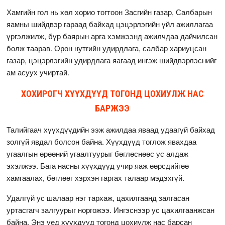
Хамгийн гол нь хөл хорио тогтоон Засгийн газар, Салбарын
яамны шийдвэр гараад байхад цэцэрлэгийн үйл ажиллагаа
үргэлжилж, бүр баярын арга хэмжээнд ажилчдаа дайчилсан
болж таарав. Орон нутгийн удирдлага, салбар хариуцсан
газар, цэцэрлэгийн удирдлага яагаад ингэж шийдвэрлэснийг
ам асуух учиртай.
ХОХИРОГЧ ХҮҮХДҮҮД ТОГОНД ЦОХИУЛЖ НАС
БАРЖЭЭ
Талийгаач хүүхдүүдийн ээж ажилдаа яваад удаагүй байхад
золгүй явдал болсон байна. Хүүхдүүд тоглож явахдаа
угаалгын өрөөний угаалтуурыг бөглөснөөс ус алдаж
эхэлжээ. Бага насны хүүхдүүд учир яаж өөрсдийгөө
хамгаалах, бөглөөг хэрхэн гаргах талаар мэдэхгүй.
Удалгүй ус шалаар нэг тархаж, цахилгаанд залгасан
уртасгагч залгуурыг норгожээ. Ингэснээр ус цахилгаанжсан
байна. Энэ үед хүүхдүүд тогонд цохиулж нас барсан