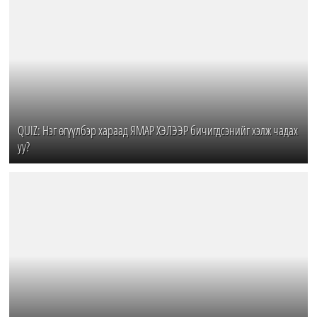
QUIZ: Нэг өгүүлбэр хараад ЯМАР ХЭЛЭЭР бичигдсэнийг хэлж чадах
уу?