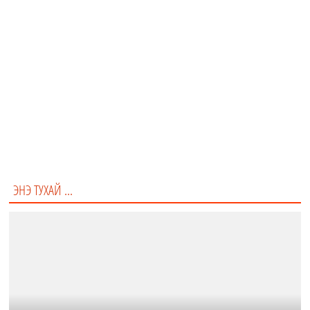
Эцэст нь, Евро 2016 тэмцээний албан ёсны бөмбөгний нэр?
Нэр нь "Beau Jeu" байсан ба Франц хэлээр "сайхан тоглолт"
гэсэн утгатай юм.
Boule De Feu
Beau Jeu
The Peine
Thunderbastard
ЭНЭ ТУХАЙ ...