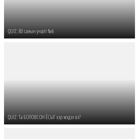
QUIZ: 80 саяын уналт №6
QUIZ: Та БОЛОВСОН ЁСЫГ хэр мэдэх вэ?