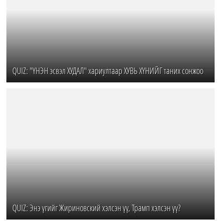
QUIZ: "ҮНЭН эсвэл ХУДАЛ" хариултаар ХУВЬ ХҮНИЙГ таних сонжоо
QUIZ: Энэ үгийг Жириновский хэлсэн үү, Трамп хэлсэн үү?