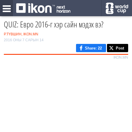
QUIZ: Евро 2016-г хэр сайн мэдэх вэ?
Р.ТҮВШИН, IKON.MN
2016 ОНЫ 7 САРЫН 14
Share
: 22
Post
IKON.MN
0
/9
1
2
‹
3
›
4
5
6
7