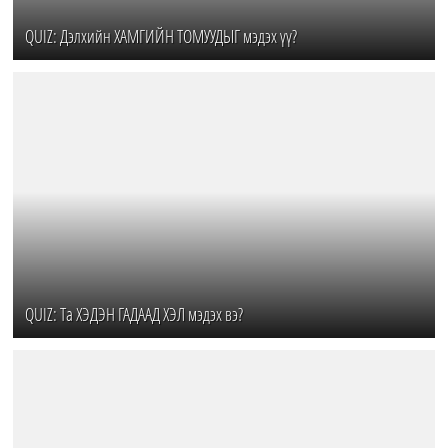
QUIZ: Дэлхийн ХАМГИЙН ТОМУУДЫГ мэдэх үү?
QUIZ: Та ХЭДЭН ГАДААД ХЭЛ мэдэх вэ?