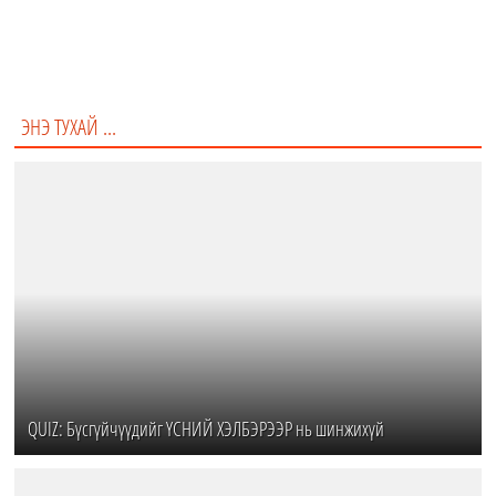
Сүүн замын галактик
Оддын үүслийн галактик
ЭНЭ ТУХАЙ ...
QUIZ: Бүсгүйчүүдийг ҮСНИЙ ХЭЛБЭРЭЭР нь шинжихүй