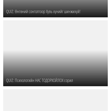
QUIZ: Өнгөний сонголтоор Хувь хүнийг шинжихүй!
QUIZ: Психологийн НАС ТОДОРХОЙЛОХ сорил