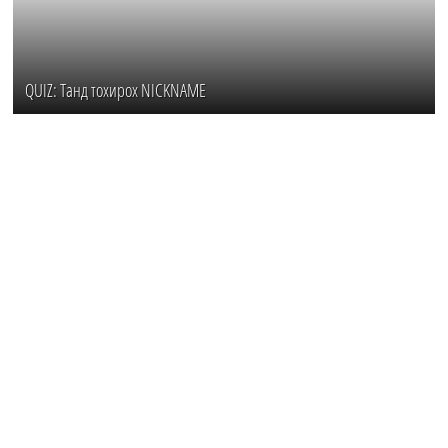
QUIZ: Танд тохирох NICKNAME