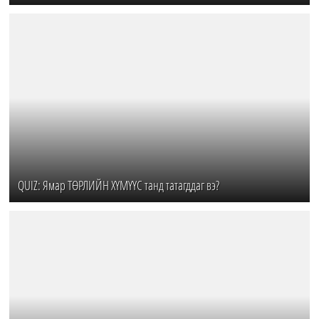
QUIZ: Ямар ТӨРЛИЙН ХҮМҮҮС танд татагддаг вэ?