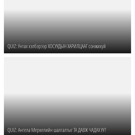
QUIZ: Унтах хэлбэрээр ХОСУУДЫН ХАРИЛЦААГ сонжихуй
QUIZ: Ангела Меркелийн шалгалтыг TA ДАВЖ ЧАДАХ УУ?