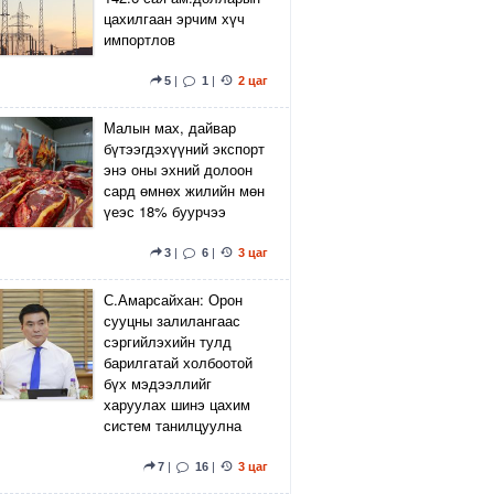
цахилгаан эрчим хүч
импортлов
5
|
1
|
2 цаг
Малын мах, дайвар
бүтээгдэхүүний экспорт
энэ оны эхний долоон
сард өмнөх жилийн мөн
үеэс 18% буурчээ
3
|
6
|
3 цаг
С.Амарсайхан: Орон
сууцны залилангаас
сэргийлэхийн тулд
барилгатай холбоотой
бүх мэдээллийг
харуулах шинэ цахим
систем танилцуулна
7
|
16
|
3 цаг