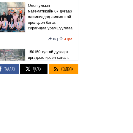
Олон улсын
математикийн 67 дугаар
олимпиадад амжилттай
оролцсон багш,
сурагчдаа урамшууллаа
15
|
3 цаг
150150 тусгай дугаарт
иргэдээс ирсэн санал,
гомдлыг нийслэлийн
эрх бүхий 23 албан
ТААЛАХ
ДАГАХ
ХОЛБОХ
тушаалтан хэрхэн
шийдвэрлэснийг
хянадаг болно
8
|
4 цаг
З.Төмөртөмөө: Хэн
нэгний харилцаа
хандлага, үл тоосон
байдлаас болж өргөдөл
нэмэгдэж байна