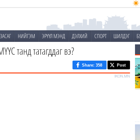
ЗАСАГ
НИЙГЭМ
ЭРҮҮЛ МЭНД
ДЭЛХИЙ
СПОРТ
ШИЛДЭГ
Б
ҮС танд татагддаг вэ?
Share
: 358
Post
IKON.MN