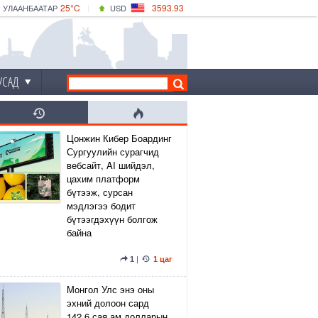
25°C
3593.93
УЛААНБААТАР
USD
|
27°C
ДАРХАН
532.39
CNY
24°C
ЭРДЭНЭТ
4149.01
EUR
УСАД
Цонжин Кибер Боардинг
Сургуулийн сурагчид
вебсайт, AI шийдэл,
цахим платформ
бүтээж, сурсан
мэдлэгээ бодит
бүтээгдэхүүн болгож
байна
1
|
1 цаг
Монгол Улс энэ оны
эхний долоон сард
142.6 сая ам.долларын