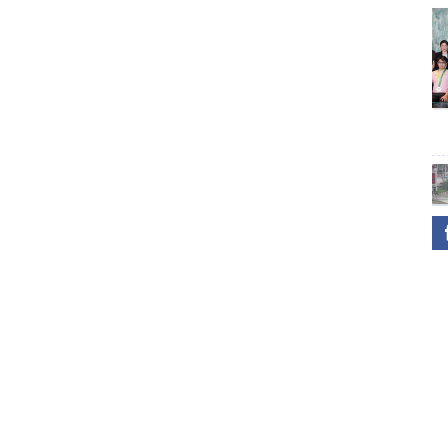
хөө төлөвлөж байна, таны санал?
уж цай, кофе уух
чих