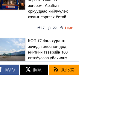
зогсоож, Арабын
орнуудаас нийлүүлэх
ажлыг сэргээх ёстой
17
|
22
|
1 цаг
КОП-17 бага хурлын
зочид, төлөөлөгчдөд
нийтийн тээврийн 100
автобусаар үйлчилнэ
ТААЛАХ
ДАГАХ
ХОЛБОХ
3
|
1 цаг
Сурагчийн дүрэмт
хувцасны иж бүрдэлд
поло цамц нэмж
оруулсан өөрчлөлтийг
ИРЭХ ОНООС
мөрдөхөөр тусгажээ
6
|
1 цаг
Тэнгэр Капитал “Итгэл •