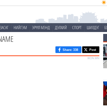
ЗАСАГ
НИЙГЭМ
ЭРҮҮЛ МЭНД
ДЭЛХИЙ
СПОРТ
ШИЛДЭГ
Б
KNAME
Share
: 338
Post
IKON.MN