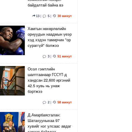
байдалтай байна вэ
13
|
5
|
30 минут
Хамтын нөхөрлөлийн
орнуудын наадмын үеэр
хэд хэдэн тамирчин "ор
сураггүй" болжээ
3
|
51 минут
Осол гэмтлийн
шалтгаанаар ГССҮТ-д
хандсан 22,600 иргэний
42.5 хувь нь унаж
бэртжээ
2
|
58 минут
Д.Амарбаясгалан:
Шатахууныхаа 97
хувийг нэг улсаас авдаг
хараат байдлаа