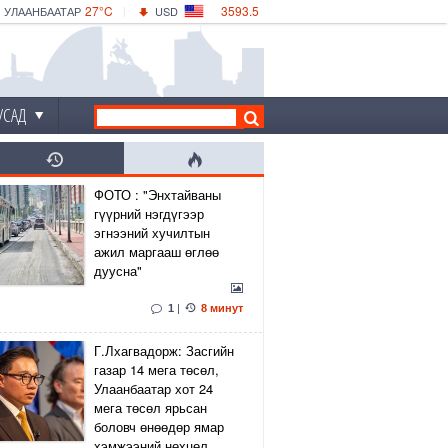
27°C
3593.5
УЛААНБААТАР
USD
|
31°C
ДАРХАН
532.56
CNY
28°C
ЭРДЭНЭТ
4146.36
EUR
УСАД
ФОТО : "Энхтайваны
гүүрний нэгдүгээр
эгнээний хучилтын
ажил маргааш өглөө
дуусна"
1
|
8 минут
Г.Лхагвадорж: Засгийн
газар 14 мега төсөл,
Улаанбаатар хот 24
мега төсөл ярьсан
боловч өнөөдөр ямар
хэмжээний нөхцөл