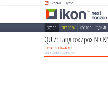
8 сарын 6, Пүрэв
ЭХЛЭЛ
FIFA 2026
УЛС ТӨР
ЭДИЙН 
QUIZ: Танд тохирох NIC
Р.ТҮВШИН, IKON.MN
2016 ОНЫ 2 САРЫН 27
0
/9
1
2