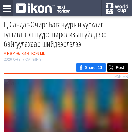
Ц.Сандаг-Очир: Багануурын уурхайг
түшиглэсэн нүүрс пиролизын үйлдвэр
байгуулахаар шийдвэрлэлээ
А.НЯМ-ӨЛЗИЙ, IKON.MN
2026 ОНЫ 7 САРЫН 8
Share
: 13
Post
IKON.MN