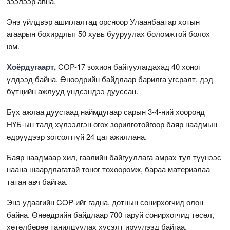
зээлээр авна.
Энэ үйлдвэр ашиглалтад орсноор Улаанбаатар хотын
агаарын бохирдлыг 50 хувь бууруулах боломжтой болох
юм.
Хоёрдугаарт,
COP-17 зохион байгуулагдахад 40 хоног
үлдээд байна. Өнөөдрийн байдлаар барилга угсралт, дэд
бүтцийн ажлууд үндсэндээ дууссан.
Бүх ажлаа дуусгаад наймдугаар сарын 3-4-ний хооронд
НҮБ-ын талд хүлээлгэн өгөх зорилготойгоор баяр наадмын
өдрүүдээр зогсолтгүй 24 цаг ажиллана.
Баяр наадмаар хил, гаалийн байгууллага амрах тул түүнээс
наана шаардлагатай тоног төхөөрөмж, бараа материалаа
татан авч байгаа.
Энэ удаагийн COP-ийг гадна, дотнын сонирхогчид олон
байна. Өнөөдрийн байдлаар 700 гаруй сонирхогчид төсөл,
хөтөлбөрөө танилцуулах хүсэлт ирүүлээд байгаа.