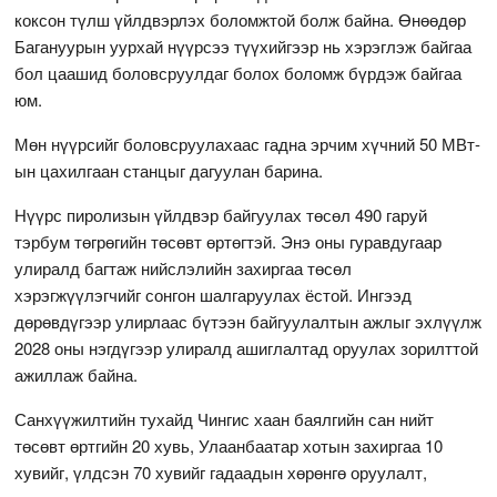
коксон түлш үйлдвэрлэх боломжтой болж байна. Өнөөдөр
Багануурын уурхай нүүрсээ түүхийгээр нь хэрэглэж байгаа
бол цаашид боловсруулдаг болох боломж бүрдэж байгаа
юм.
Мөн нүүрсийг боловсруулахаас гадна эрчим хүчний 50 МВт-
ын цахилгаан станцыг дагуулан барина.
Нүүрс пиролизын үйлдвэр байгуулах төсөл 490 гаруй
тэрбум төгрөгийн төсөвт өртөгтэй. Энэ оны гуравдугаар
улиралд багтаж нийслэлийн захиргаа төсөл
хэрэгжүүлэгчийг сонгон шалгаруулах ёстой. Ингээд
дөрөвдүгээр улирлаас бүтээн байгуулалтын ажлыг эхлүүлж
2028 оны нэгдүгээр улиралд ашиглалтад оруулах зорилттой
ажиллаж байна.
Санхүүжилтийн тухайд Чингис хаан баялгийн сан нийт
төсөвт өртгийн 20 хувь, Улаанбаатар хотын захиргаа 10
хувийг, үлдсэн 70 хувийг гадаадын хөрөнгө оруулалт,