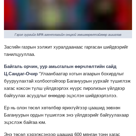
Гэрэл зургийг MPA агентлагийн онцгой зөвшөөрөлтэйгөөр ашиглав
Засгийн газрын ээлжит хуралдаанаас гаргасан шийдвэрийг
танилцууллаа.
Байгаль орчин, уур амьсгалын өөрчлөлтийн сайд
Ц.Сандаг-Очир
“Улаанбаатар хотын агаарын бохирдлыг
бууруулахтай холбоотойгоор Багануурын уурхайг түшиглэж
хагас коксон түлш үйлдвэрлэх нүүрс пиролизын үйлдвэр
байгуулах асуудлыг өнөөдөр эцэслэн шийдвэрлэлээ.
Ер нь олон төсөл хөтөлбөр ярихгүйгээр цаашид зөвхөн
Багануурын ордын түшиглэж энэ үйлдвэрийг байгуулахаар
эцэслэж байгаа юм.
Энэ төсөл хэрэгжсэнээр цаашид 600 мянган тонн хагас