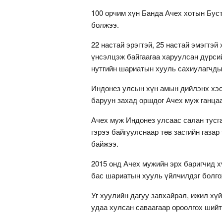
100 орчим хүн Банда Ачех хотын Бус
болжээ.
22 настай эрэгтэй, 25 настай эмэгтэ
үнсэлцэж байгаагаа харуулсан дүрси
нутгийн шариатын хууль сахиулагчды
Индонез улсын хүн амын дийлэнх хэс
баруун захад оршдог Ачех муж ганца
Ачех муж Индонез улсаас салан тусг
гэрээ байгуулснаар төв засгийн газа
байжээ.
2015 онд Ачех мужийн эрх баригчид 
бас шариатын хууль үйлчилдэг болго
Уг хуулийн дагуу завхайрал, ижил хү
удаа хулсан саваагаар ороолгох шийт