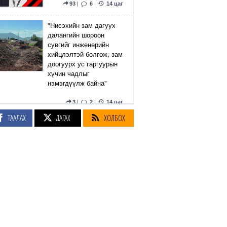
93
|
6
|
14 цаг
"Нисэхийн зам дагуух
далангийн шороон
сувгийг инженерийн
хийцлэлтэй болгож, зам
доогуурх ус гаргуурын
хүчин чадлыг
нэмэгдүүлж байна"
3
|
2
|
14 цаг
ТААЛАХ
ДАГАХ
ХОЛБОХ
Чанаргүй, хуурамч
эмийн эрсдэлээс
сэргийлэхийн тулд нэг
эх үүсвэрээс эм,
бэлдмэл худалдаж
авах журмыг баталжээ
2
|
11
|
15 цаг
ФОТО: Монголд болох
эрэгтэйчүүдийн