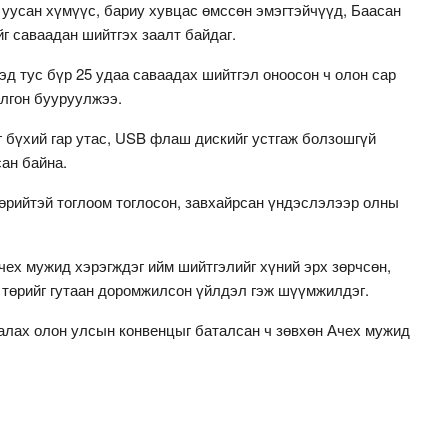
 уусан хүмүүс, бариу хувцас өмссөн эмэгтэйчүүд, Баасан
йг саваадан шийтгэх заалт байдаг.
эд тус бүр 25 удаа саваадах шийтгэл оноосон ч олон сар
олгон бууруулжээ.
 бүхий гар утас, USB флаш дискийг устгаж болзошгүй
ан байна.
өрийтэй тоглоом тоглосон, завхайрсан үндэслэлээр олны
ех мужид хэрэгждэг ийм шийтгэлийг хүний эрх зөрчсөн,
эр төрийг гутаан доромжилсон үйлдэл гэж шүүмжилдэг.
халах олон улсын конвенцыг баталсан ч зөвхөн Ачех мужид