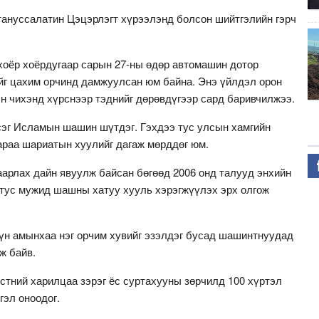
тануссалатин Цэцэрлэгт хүрээлэнд болсон шийтгэлийн гэрч
й хоёр хоёрдугаар сарын 27-ны өдөр автомашин дотор
йг цахим орчинд дамжуулсан юм байна. Энэ үйлдэл орон
н чихэнд хүрснээр тэднийг дөрөвдүгээр сард баривчилжээ.
эг Исламын шашин шүтдэг. Гэхдээ тус улсын хамгийн
араа шариатын хуулийг дагаж мөрддөг юм.
аарлах дайн явуулж байсан бөгөөд 2006 онд талууд энхийн
р тус мужид шашны хатуу хууль хэрэгжүүлэх эрх олгож
хүн амынхаа нэг орчим хувийг эзэлдэг бусад шашинтнуудад
ж байв.
йстний харилцаа зэрэг ёс суртахууны зөрчилд 100 хүртэл
гэл оноодог.