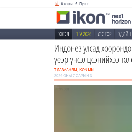
8 сарын 6, Пүрэв
ЭХЛЭЛ
FIFA 2026
УЛС ТӨР
ЭДИЙН 
Индонез улсад хоорондоо
үеэр үнсэлцсэнийхээ төлө
Т.ДАВААНЯМ, IKON.MN
2026 ОНЫ 7 САРЫН 3