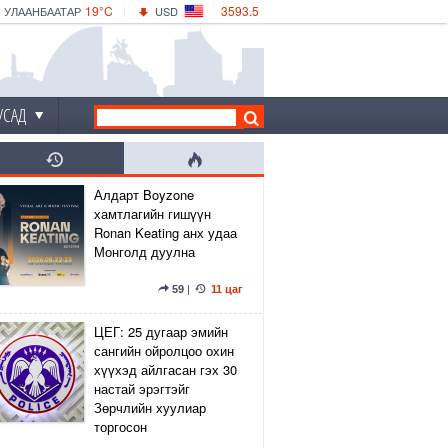
19°C
3593.5
УЛААНБААТАР
USD
|
21°C
ДАРХАН
532.56
CNY
20°C
ЭРДЭНЭТ
4146.36
EUR
УСАД
Алдарт Boyzone
хамтлагийн гишүүн
Ronan Keating анх удаа
Монголд дуулна
59
|
11 цаг
ЦЕГ: 25 дугаар эмийн
сангийн ойролцоо охин
хүүхэд айлгасан гэх 30
настай эрэгтэйг
Зөрчлийн хуулиар
торгосон