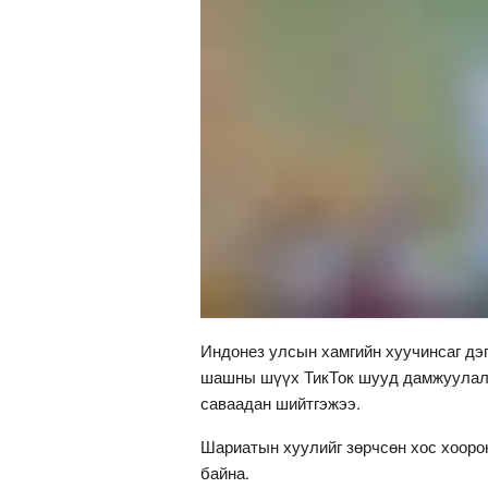
Индонез улсын хамгийн хуучинсаг дэ
шашны шүүх ТикТок шууд дамжуулалт
саваадан шийтгэжээ.
Шариатын хуулийг зөрчсөн хос хоорон
байна.