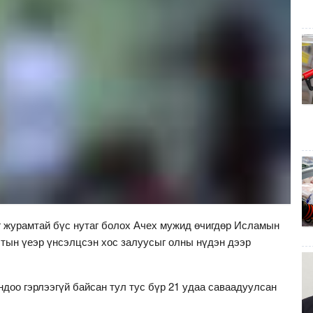
г журамтай бүс нутаг болох Ачех мужид өчигдөр Исламын
ын үеэр үнсэлцсэн хос залуусыг олны нүдэн дээр
доо гэрлээгүй байсан тул тус бүр 21 удаа саваадуулсан