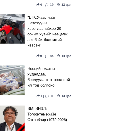
4
|
19
|
13 цаг
"БНСУ-аас нийт
шатахууны
хэрэглээнийхээ 20
орчим хувийг нөөцөлж
авч байх боломжийг
нээсэн"
9
|
44
|
14 цаг
Нөөцийн махны
худалдаа,
борлуулалтыг нээлттэй
ил тод болгоно
1
|
11
|
14 цаг
ЭМГЭНЭЛ:
Тогоонтөмөрийн
Отгонбаяр (1972-2026)