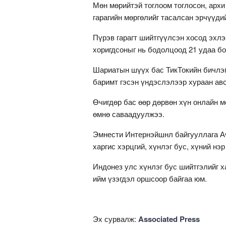
Мөн мөрийтэй тоглоом тоглосон, архи
гарагийн мөргөлийг тасалсан эрчүүди
Пүрэв гарагт шийтгүүлсэн хосод эхлэ
хоригдсоныг нь бодолцоод 21 удаа б
Шариатын шүүх бас ТикТокийн бичлэг
баримт гэсэн үндэслэлээр хураан авс
Өчигдөр бас өөр дөрвөн хүн онлайн м
өмнө саваадуулжээ.
Эмнести Интернэйшнл байгууллага Ач
харгис хэрцгий, хүнлэг бус, хүний н
Индонез улс хүнлэг бус шийтгэлийг 
ийм үзэгдэл оршсоор байгаа юм.
Эх сурвалж:
Associated Press