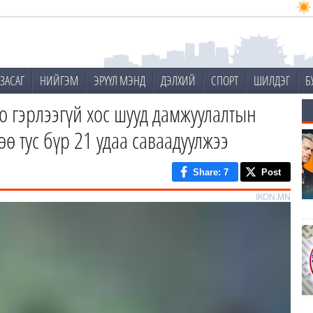
ЗАСАГ
НИЙГЭМ
ЭРҮҮЛ МЭНД
ДЭЛХИЙ
СПОРТ
ШИЛДЭГ
Б
 гэрлээгүй хос шууд дамжуулалтын
ө тус бүр 21 удаа саваадуулжээ
Share
: 7
Post
IKON.MN