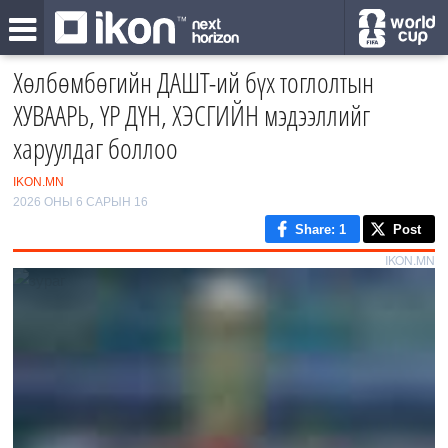
Хөлбөмбөгийн ДАШТ-ий бүх тоглолтын
ХУВААРЬ, ҮР ДҮН, ХЭСГИЙН мэдээллийг
харуулдаг боллоо
IKON.MN
2026 ОНЫ 6 САРЫН 16
Share
: 1
Post
IKON.MN