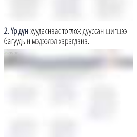
2. Үр дүн
хуудаснаас тоглож дууссан шигшээ
багуудын мэдээлэл харагдана.