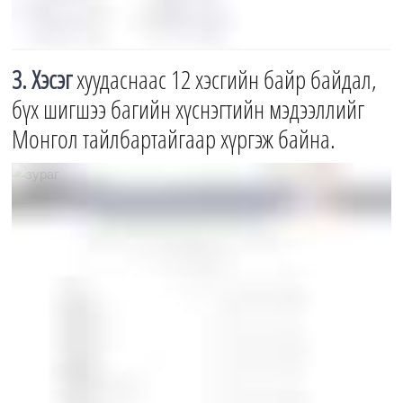
3. Хэсэг
хуудаснаас 12 хэсгийн байр байдал,
бүх шигшээ багийн хүснэгтийн мэдээллийг
Монгол тайлбартайгаар хүргэж байна.