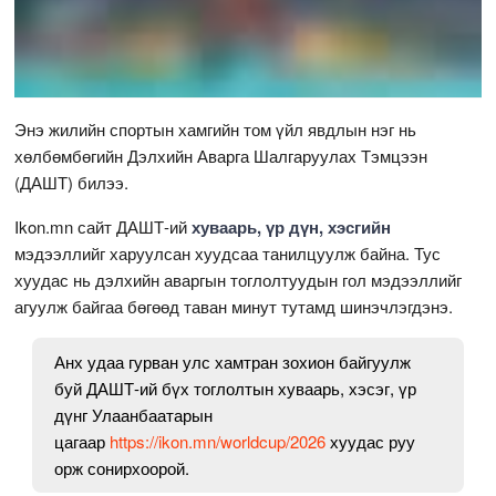
Энэ жилийн спортын хамгийн том үйл явдлын нэг нь
хөлбөмбөгийн Дэлхийн Аварга Шалгаруулах Тэмцээн
(ДАШТ) билээ.
Ikon.mn сайт ДАШТ-ий
хуваарь, үр дүн, хэсгийн
мэдээллийг харуулсан хуудсаа танилцуулж байна. Тус
хуудас нь дэлхийн аваргын тоглолтуудын гол мэдээллийг
агуулж байгаа бөгөөд таван минут тутамд шинэчлэгдэнэ.
Анх удаа гурван улс хамтран зохион байгуулж
буй ДАШТ-ий бүх тоглолтын хуваарь, хэсэг, үр
дүнг Улаанбаатарын
цагаар
https://ikon.mn/worldcup/2026
хуудас руу
орж сонирхоорой.