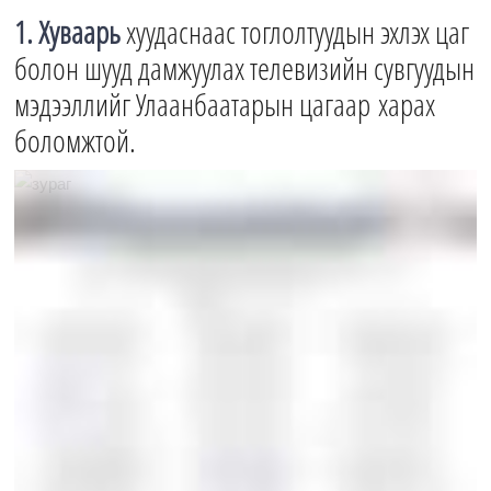
1. Хуваарь
хуудаснаас тоглолтуудын эхлэх цаг
болон шууд дамжуулах телевизийн сувгуудын
мэдээллийг Улаанбаатарын цагаар харах
боломжтой.