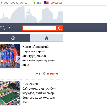
29°C
3593.93
УЛААНБААТАР
USD
|
34°C
ДАРХАН
532.39
CNY
30°C
ЭРДЭНЭТ
4149.01
EUR
УСАД
Хөнгөн Атлетикийн
Европын зарим
аваргууд 50,000
еврогийн урамшуулал
авна
1
|
36 минут
Бизнесийн
байгууллагууд гэр бүл,
хүүхдэд ээлтэй ямар
бодлого хэрэгжүүлдэг
вэ?