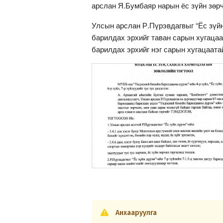
арслан Я.Бумбаяр нарын ёс зүйн зөр
Улсын арслан Р.Пүрэвдагвыг “Ёс зүйн
барилдах эрхийг таван сарын хугаца
барилдах эрхийг нэг сарын хугацаата
Анхааруулга