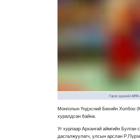
Гэрэл зургийг MPA
Монголын Үндэсний Бөхийн Холбоо (М
хуралдсан байна.
Уг хурлаар Архангай аймгийн Булган 
дасгалжуулагч, улсын арслан Р.Пүрэ