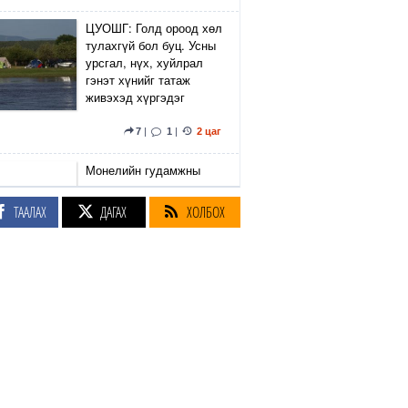
ЦУОШГ: Голд ороод хөл
тулахгүй бол буц. Усны
урсгал, нүх, хуйлрал
гэнэт хүнийг татаж
живэхэд хүргэдэг
7
|
1
|
2 цаг
Монелийн гудамжны
авто замын
хөдөлгөөнийг өнөөдөр
ТААЛАХ
ДАГАХ
ХОЛБОХ
орой хаана
2 цаг
Улаанбаатарт болж
байгаа Олон Улсын
Таеквондогийн тивийн
аваргаас Монголын баг
37 медаль хүртээд
байна