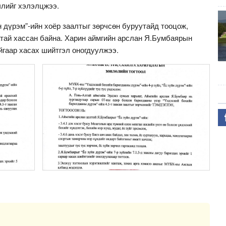
члийг хэлэлцжээ.
 дүрэм”-ийн хоёр заалтыг зөрчсөн буруутайд тооцож,
атай хассан байна. Харин аймгийн арслан Я.Бумбаярын
йгаар хасах шийтгэл оногдуулжээ.