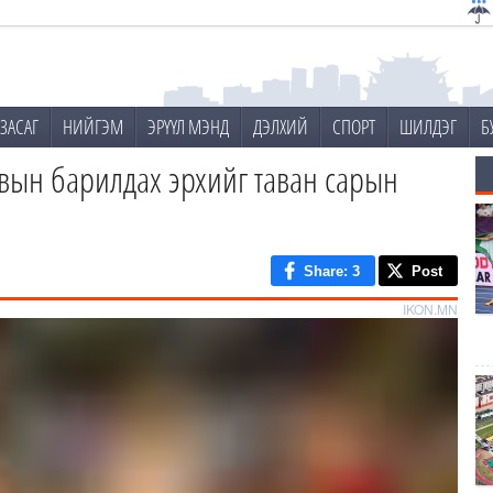
ЗАСАГ
НИЙГЭМ
ЭРҮҮЛ МЭНД
ДЭЛХИЙ
СПОРТ
ШИЛДЭГ
Б
гвын барилдах эрхийг таван сарын
Share
: 3
Post
IKON.MN