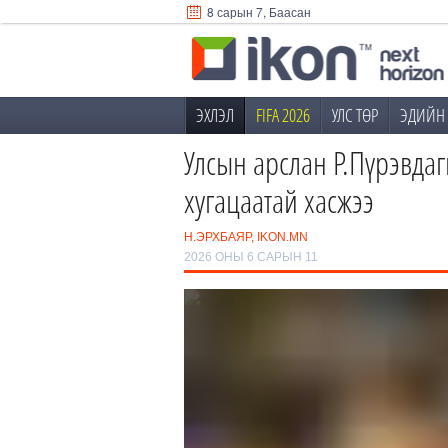
8 сарын 7, Баасан
ЭХЛЭЛ
FIFA 2026
УЛС ТӨР
ЭДИЙН 
Улсын арслан Р.Пүрэвда
хугацаатай хасжээ
Н.ЭРХБАЯР, IKON.MN
2026 ОНЫ 6 САРЫН 11