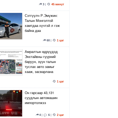
3
|
45 минут
Сэтгүүлч Р.Эмүжин:
Талын Монголтой
хамтдаа хүчтэй л гэж
байна даа
60
|
1 цаг
Амралтын өдрүүдэд
Энхтайвны гүүрний
баруун, зүүн талын
туслах авто замыг
хааж, засварлана
1 цаг
Он гарсаар 43,131
суудлын автомашин
импортолжээ
4
|
6
|
2 цаг