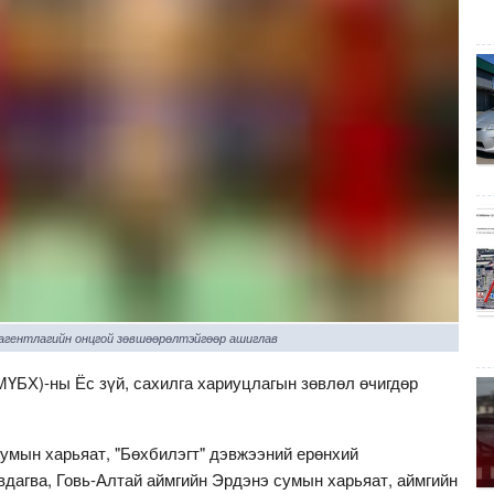
 агентлагийн онцгой зөвшөөрөлтэйгөөр ашиглав
ҮБХ)-ны Ёс зүй, сахилга хариуцлагын зөвлөл өчигдөр
сумын харьяат, "Бөхбилэгт" дэвжээний ерөнхий
вдагва, Говь-Алтай аймгийн Эрдэнэ сумын харьяат, аймгийн