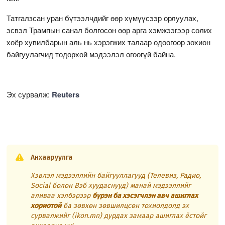
Татгалзсан уран бүтээлчдийг өөр хүмүүсээр орлуулах,
эсвэл Трампын санал болгосон өөр арга хэмжээгээр солих
хоёр хувилбарын аль нь хэрэгжих талаар одоогоор зохион
байгуулагчид тодорхой мэдээлэл өгөөгүй байна.
Эх сурвалж:
Reuters
Анхааруулга
Хэвлэл мэдээллийн байгууллагууд (Телевиз, Радио,
Social болон Вэб хуудаснууд) манай мэдээллийг
аливаа хэлбэрээр
бүрэн ба хэсэгчлэн авч ашиглах
хориотой
ба зөвхөн зөвшилцсөн тохиолдолд эх
сурвалжийг (ikon.mn) дурдах замаар ашиглах ёстойг