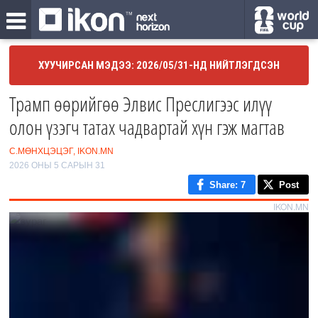
ХУУЧИРСАН МЭДЭЭ: 2026/05/31-НД НИЙТЛЭГДСЭН
Трамп өөрийгөө Элвис Преслигээс илүү
олон үзэгч татах чадвартай хүн гэж магтав
С.МӨНХЦЭЦЭГ, IKON.MN
2026 ОНЫ 5 САРЫН 31
Share
: 7
Post
IKON.MN