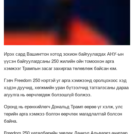
Ирэх сард Вашингтон хотод зохион байгуулагдах АНУ-ын
үүсэн байгуулагдсаны 250 жилийн ойн томоохон арга
хэмжээг Трампын засаг захиргаа төлөвлөж байсан юм.
Гэвч Freedom 250 нэртэй уг арга хэмжээнд оролцохоос хэд
хэдэн дуучид, хөгжмийн уран бүтээлчид татгалзсаны дараа
агуулга нь өөрчлөгдөж болзошгүй болжээ.
Оронд нь ерөнхийлөгч Дональд Трамп өөрөө үг хэлж, улс
төрийн арга хэмжээ болгон өөрчлөх магадлалтай болсон
байна.
Freedom 250 хөтөлбөрийн зөвлөх Даниэл Альварез өчигдөр