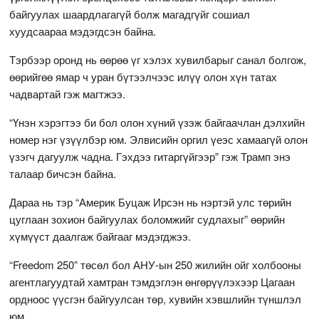
байгуулах шаардлагагүй болж магадгүйг сошиал
хуудсаараа мэдэгдсэн байна.
Тэрбээр оронд нь өөрөө үг хэлэх хувилбарыг санал болгож,
өөрийгөө ямар ч уран бүтээлчээс илүү олон хүн татах
чадвартай гэж магтжээ.
“Үнэн хэрэгтээ би бол олон хүний үзэж байгаачлан дэлхийн
номер нэг үзүүлбэр юм. Элвисийн оргил үеэс хамаагүй олон
үзэгч дагуулж чадна. Гэхдээ гитаргүйгээр” гэж Трамп энэ
талаар бичсэн байна.
Дараа нь тэр “Америк Буцаж Ирсэн нь нэртэй улс төрийн
цуглаан зохион байгуулах боломжийг судлахыг” өөрийн
хүмүүст даалгаж байгааг мэдэгджээ.
“Freedom 250” төсөл бол АНУ-ын 250 жилийн ойг холбооны
агентлагуудтай хамтран тэмдэглэн өнгөрүүлэхээр Цагаан
ордноос үүсгэн байгуулсан төр, хувийн хэвшлийн түншлэл
юм.