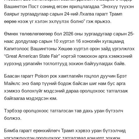
Вашингтон Пост сонинд өгсөн ярилцлагадаа “Энэхүү түүхэн
баярыг зургаадугаар сарын 24-ний Лхагва гарагт Трамп
өөрөө нээж үг хэлэн эхлүүлэх болно” гэж ярьжээ.
Өмнөх төлөвлөгөөгөөр бол 2026 оны зургаадугаар сарын 25-
наас долдугаар сарын 10 хүртэл 16 хоногийн хугацаанд
Капитолоос Вашингтоны Хөшөө хүртэл орон зайд үргэлжлэх
“Great American State Fair” нэртэй томоохон арга хэмжээний
хүрээнд урлагийн тоглолтууд зохион байгуулагдах байв.
Баасан гарагт Poison рок хамтлагийн гоцлол дуучин Брэт
Майклс энэ баяр түүний бодож байсан шиг нам бус арга
хэмжээ болохгүйг мэдсэний дараа оролцохоос татгалзаж
байгаагаа мэдэгдсэн юм.
Тэрбээр оролцохоос татгалзсан тав дахь уран бүтээлч
болжээ.
Бямба гарагт ерөнхийлөгч Трамп хэрвээ уран бүтээлчид
үргэлжлүүлэн оролцохоос татгалзвал концерт зохион