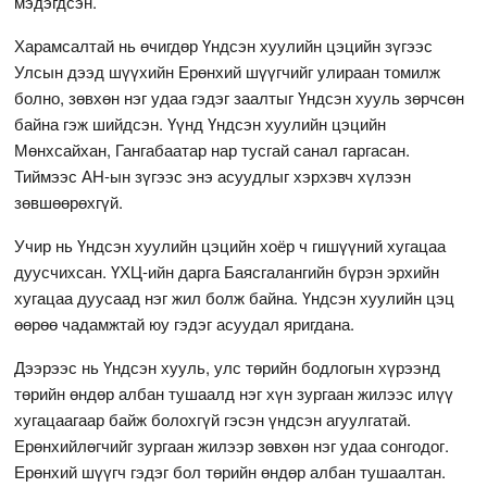
мэдэгдсэн.
Харамсалтай нь өчигдөр Үндсэн хуулийн цэцийн зүгээс
Улсын дээд шүүхийн Ерөнхий шүүгчийг улираан томилж
болно, зөвхөн нэг удаа гэдэг заалтыг Үндсэн хууль зөрчсөн
байна гэж шийдсэн. Үүнд Үндсэн хуулийн цэцийн
Мөнхсайхан, Гангабаатар нар тусгай санал гаргасан.
Тиймээс АН-ын зүгээс энэ асуудлыг хэрхэвч хүлээн
зөвшөөрөхгүй.
Учир нь Үндсэн хуулийн цэцийн хоёр ч гишүүний хугацаа
дуусчихсан. ҮХЦ-ийн дарга Баясгалангийн бүрэн эрхийн
хугацаа дуусаад нэг жил болж байна. Үндсэн хуулийн цэц
өөрөө чадамжтай юу гэдэг асуудал яригдана.
Дээрээс нь Үндсэн хууль, улс төрийн бодлогын хүрээнд
төрийн өндөр албан тушаалд нэг хүн зургаан жилээс илүү
хугацаагаар байж болохгүй гэсэн үндсэн агуулгатай.
Ерөнхийлөгчийг зургаан жилээр зөвхөн нэг удаа сонгодог.
Ерөнхий шүүгч гэдэг бол төрийн өндөр албан тушаалтан.