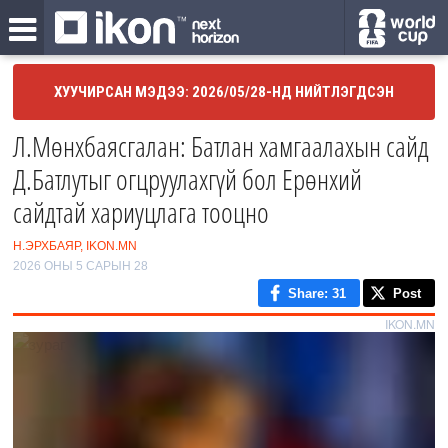
ХУУЧИРСАН МЭДЭЭ: 2026/05/28-НД НИЙТЛЭГДСЭН
Л.Мөнхбаясгалан: Батлан хамгаалахын сайд
Д.Батлутыг огцруулахгүй бол Ерөнхий
сайдтай хариуцлага тооцно
Н.ЭРХБАЯР, IKON.MN
2026 ОНЫ 5 САРЫН 28
Share
: 31
Post
IKON.MN