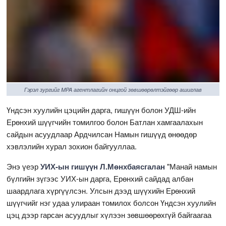
Гэрэл зургийг MPA агентлагийн онцгой зөвшөөрөлтэйгөөр ашиглав
Үндсэн хуулийн цэцийн дарга, гишүүн болон УДШ-ийн
Ерөнхий шүүгчийн томилгоо болон Батлан хамгаалахын
сайдын асуудлаар Ардчилсан Намын гишүүд өнөөдөр
хэвлэлийн хурал зохион байгууллаа.
Энэ үеэр
УИХ-ын гишүүн Л.Мөнхбаясгалан
"Манай намын
бүлгийн зүгээс УИХ-ын дарга, Ерөнхий сайдад албан
шаардлага хүргүүлсэн. Улсын дээд шүүхийн Ерөнхий
шүүгчийг нэг удаа улираан томилох болсон Үндсэн хуулийн
цэц дээр гарсан асуудлыг хүлээн зөвшөөрөхгүй байгаагаа