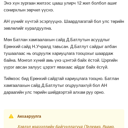
Энэ хүн зургаан жилээс цааш улирч 12 жил болбол ашиг
сонирхлын зөрчил үүснэ.
АН үүнийг хүчтэй эсэргүүцнэ. Шаардлагатай бол улс төрийн
зөвлөлийг хуралдуулна.
Мөн Батлан хамгаалахын сайд Д.Батлутын асуудлыг
Ерөнхий сайд Н.Учралд тавьсан. Д.Батлут сайдыг албан
тушаалаас нь огцруулж хариуцлага тооцохыг шаардаж
байна. Монгол хүний амь үнэ цэнтэй байх ёстой. Цэргийн
үүрэг авсан залуус цэрэгт явахаас айдаг байх ёсгүй.
Тиймээс бид Ерөнхий сайдтай хариуцлага тооцно. Батлан
хамгаалахын сайд Д.Батлутыг огцруулахгүй бол АН
дараагийн улс төрийн шийдвэртэй алхам руу орно.
Анхааруулга
Хэвлэл мэдээллийн байгууллагууд (Телевиз, Радио,