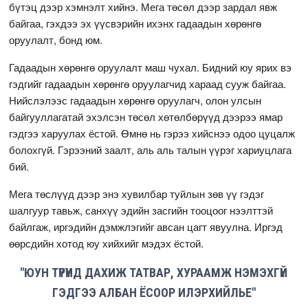
бүтэц дээр хэмнэлт хийнэ. Мега төсөл дээр зардал явж
байгаа, гэхдээ эх үүсвэрийн ихэнх гадаадын хөрөнгө
оруулалт, бонд юм.
Гадаадын хөрөнгө оруулалт маш чухал. Бидний юу ярих вэ
гэдгийг гадаадын хөрөнгө оруулагчид хараад сууж байгаа.
Нийслэлээс гадаадын хөрөнгө оруулагч, олон улсын
байгууллагатай эхэлсэн төсөл хөтөлбөрүүд дээрээ ямар
гэдгээ харуулах ёстой. Өмнө нь гэрээ хийснээ одоо цуцалж
болохгүй. Гэрээний заалт, аль аль талын үүрэг хариуцлага
бий.
Мега төслүүд дээр энэ хувилбар туйлын зөв үү гэдэг
шалгуур тавьж, санхүү эдийн засгийн тооцоог нээлттэй
байлгаж, иргэдийн дэмжлэгийг авсан цагт явуулна. Иргэд
өөрсдийн хотод юу хийхийг мэдэх ёстой.
"ЮУН ТҮРҮҮНД ДАХИЖ ТАТВАР, ХУРААМЖ НЭМЭХГҮЙ
ГЭДГЭЭ АЛБАН ЁСООР ИЛЭРХИЙЛЬЕ"