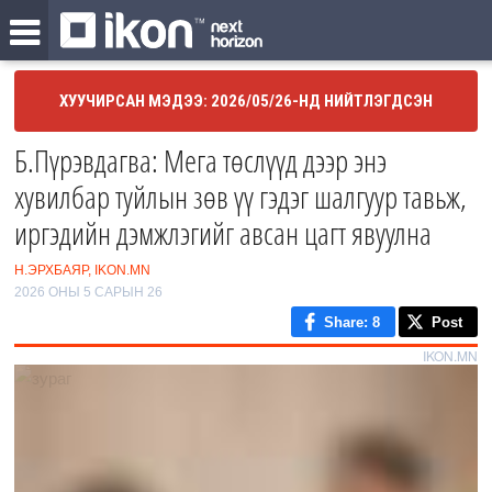
ХУУЧИРСАН МЭДЭЭ: 2026/05/26-НД НИЙТЛЭГДСЭН
Б.Пүрэвдагва: Мега төслүүд дээр энэ
хувилбар туйлын зөв үү гэдэг шалгуур тавьж,
иргэдийн дэмжлэгийг авсан цагт явуулна
Н.ЭРХБАЯР, IKON.MN
2026 ОНЫ 5 САРЫН 26
Share
: 8
Post
IKON.MN