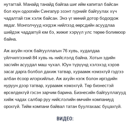
нутагтай. Манайд танайд байгаа шиг ийм капитал байсан
бол юун одоогийн Сингапур эзэнт гүрнийг байгуулах хүч
чадалтай гэж хэлж байсан. Энэ үг миний дотор бодогдож
явдаг. Монголчууд нэгдэж нийлээд өөрсдийн асуудлаа
шийдэж чаддаггүй юм бэ, жижиг хэрүүл улс төрөө болимоор
байна.
Аж ахуйн нэгж байгууллагын 76 хувь, худалдаа
үйлчилгээний 84 хувь нь нийслэлд байна. Хотын эдийн
засгийн асуудал маш чухал. Юун түрүүнд хэлэхэд хэрэв
засаг дарга болбол дахиж татвар, хураамж нэмэхгүй гэдгээ
албан ёсоор илэрхийлье. Аж ахуйн нэгж болон иргэдийн
нуруун дээр татвар, хураамж нэмэхгүй. Төр бизнестэй
өрсөлдөхгүй гэсэн зарчим барина. Бизнесийн байгууллагууд
хийж чадах салбар руу нийслэлийн өмчийн компаниуд
орохгүй. Тийм компани байвал татан буулгахаас буцахгүй.
ВИДЕО: