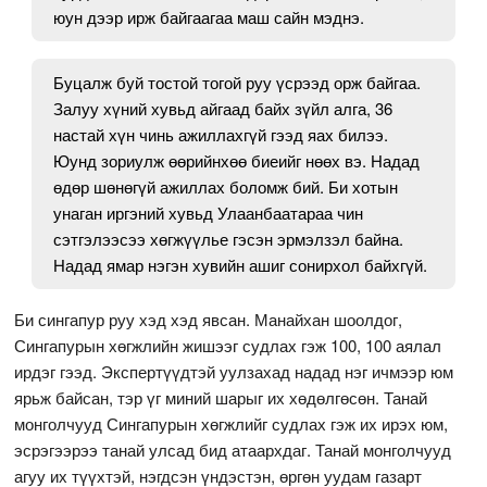
юун дээр ирж байгаагаа маш сайн мэднэ.
Буцалж буй тостой тогой руу үсрээд орж байгаа.
Залуу хүний хувьд айгаад байх зүйл алга, 36
настай хүн чинь ажиллахгүй гээд яах билээ.
Юунд зориулж өөрийнхөө биеийг нөөх вэ. Надад
өдөр шөнөгүй ажиллах боломж бий. Би хотын
унаган иргэний хувьд Улаанбаатараа чин
сэтгэлээсээ хөгжүүлье гэсэн эрмэлзэл байна.
Надад ямар нэгэн хувийн ашиг сонирхол байхгүй.
Би сингапур руу хэд хэд явсан. Манайхан шоолдог,
Сингапурын хөгжлийн жишээг судлах гэж 100, 100 аялал
ирдэг гээд. Экспертүүдтэй уулзахад надад нэг ичмээр юм
ярьж байсан, тэр үг миний шарыг их хөдөлгөсөн. Танай
монголчууд Сингапурын хөгжлийг судлах гэж их ирэх юм,
эсрэгээрээ танай улсад бид атаархдаг. Танай монголчууд
агуу их түүхтэй, нэгдсэн үндэстэн, өргөн уудам газарт