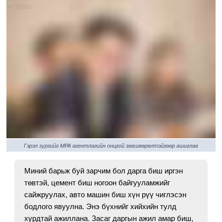
Гэрэл зургийг MPA агентлагийн онцгой зөвшөөрөлтэйгөөр ашиглав
Миний барьж буй зарчим бол дарга биш иргэн
төвтэй, цемент биш ногоон байгууламжийг
сайжруулах, авто машин биш хүн рүү чиглэсэн
бодлого явуулна. Энэ бүхнийг хийхийн тулд
хурдтай ажиллана. Засаг даргын ажил амар биш,