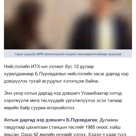
Гэрэл зургийг MPA агентлагийн онцгой зөвшөөрөлтэйгөөр ашиглав
Нийслэлийн ИТХ-ын ээлжит бус 12 дугаар
хуралдаанаар Б.Пүрэвдагвыг нийслэлийн засаг даргад нэр
дэвшүүлэх тухай асуудлыг хэлэлцэж байна.
Энэ үеэр хотын даргад нэр дэвшигч Улаанбаатар хотод
хэрэгжүүлж мега төслүүдийг үргэлжлүүлэх эсэх талаар
өөрийн байр сууриа илэрхийллээ.
Хотын даргад нэр дэвшигч Б.Пүрэвдагва:
Дулааны
тавдугаар цахилгаан станцын төслийг 1985 оноос хойш
ярьсан. Одоо 42 жилийн нүүрийг үзлээ. Хэдэн ч удаа тууз