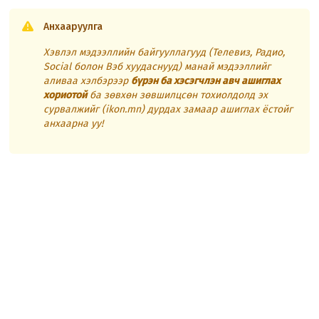
Анхааруулга
Хэвлэл мэдээллийн байгууллагууд (Телевиз, Радио,
Social болон Вэб хуудаснууд) манай мэдээллийг
аливаа хэлбэрээр
бүрэн ба хэсэгчлэн авч ашиглах
хориотой
ба зөвхөн зөвшилцсөн тохиолдолд эх
сурвалжийг (ikon.mn) дурдах замаар ашиглах ёстойг
анхаарна уу!