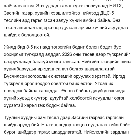
хайчилсан юм. Энэ удаад хамаг хүчээ зориулаад НИТХ,
Засгийн газар, хувийн хэвшилтэйгээ нийлээд ДЦС-5
төслийн ард гаръя гэсэн залуу хүний амбиц байна. Энэ
төсөл ашиглалтад орсноор дулаан эрчим хүчний асуудлаа
шийдэх бололцоотой.
Жилд бид 3-5 их наяд төгрөгийн бодит болон бодит бус
хохирлыг түгжрэлд алддаг. 2026 оны төсөв дээр түгжрэлийг
сааруулахад багагүй мөнгө тавьсан. Нийтийн тээврийн шинэ
хувилбаруудыг иргэдэд санал болгох шаардлагатай.
Бүсчилсэн зогсоолын системийг оруулах хэрэгтэй. Иргэд
түгжрэлд оролцохдоо соёлтой байх ёстой. Утсаа их
оролдож байгаа харагддаг. Өөрөө байнга дугуй унаж явдаг
хүний хувьд скүүтэр, дугуйтай холбоотой асуудлыг өргөн
хүрээтэй харъя гэж бодож байгаа.
Туулын хурдны зам төсөл дээр Засгийн газраас гаргасан
шийдвэрүүд бий. Нэлээд өндөр тооцоо судалгаа хийж байж
бүрэн шийдвэр гаргах шаардлагатай. Нийслэлийн зардлын