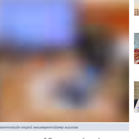
 агентлагийн онцгой зөвшөөрөлтэйгөөр ашиглав