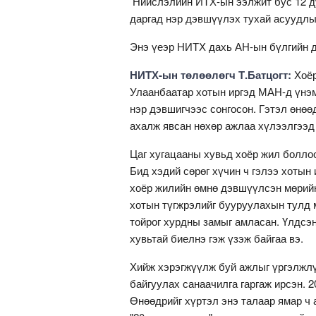
Нийслэлийн ИТХ-ын ээлжит бус 12 ду
даргад нэр дэвшүүлэх тухай асуудлы
Энэ үеэр НИТХ дахь АН-ын бүлгийн д
НИТХ-ын төлөөлөгч Т.Батцогт:
Хоёр
Улаанбаатар хотын иргэд МАН-д үнэм
нэр дэвшигчээс сонгосон. Гэтэл өнөө
ахалж явсан нөхөр ажлаа хүлээлгээд
Цаг хугацааны хувьд хоёр жил боллоо
Бид хэдий сөрөг хүчин ч гэлээ хотын
хоёр жилийн өмнө дэвшүүлсэн мөрийн
хотын түгжрэлийг бууруулахын тулд м
тойрог хурдны замыг амласан. Үлдсэ
хувьтай биелнэ гэж үзэж байгаа вэ.
Хийж хэрэгжүүлж буй ажлыг үргэлжлүү
байгуулах санаачилга гаргаж ирсэн. 2
Өнөөдрийг хүртэл энэ талаар ямар ч 