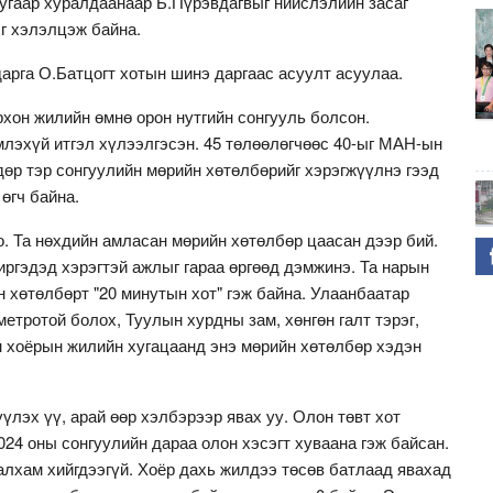
гаар хуралдаанаар Б.Пүрэвдагвыг нийслэлийн засаг
г хэлэлцэж байна.
арга О.Батцогт хотын шинэ даргаас асуулт асуулаа.
хон жилийн өмнө орон нутгийн сонгууль болсон.
лэхүй итгэл хүлээлгэсэн. 45 төлөөлөгчөөс 40-ыг МАН-ын
дөр тэр сонгуулийн мөрийн хөтөлбөрийг хэрэгжүүлнэ гээд
 өгч байна.
. Та нөхдийн амласан мөрийн хөтөлбөр цаасан дээр бий.
 иргэдэд хэрэгтэй ажлыг гараа өргөөд дэмжинэ. Та нарын
 хөтөлбөрт "20 минутын хот" гэж байна. Улаанбаатар
етротой болох, Туулын хурдны зам, хөнгөн галт тэрэг,
н хоёрын жилийн хугацаанд энэ мөрийн хөтөлбөр хэдэн
лэх үү, арай өөр хэлбэрээр явах уу. Олон төвт хот
024 оны сонгуулийн дараа олон хэсэгт хуваана гэж байсан.
алхам хийгдээгүй. Хоёр дахь жилдээ төсөв батлаад явахад