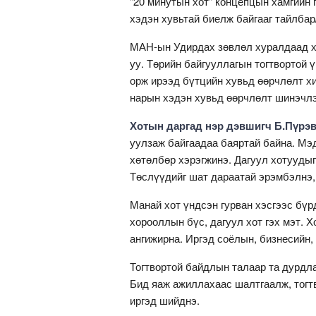
"20 минутын хот" концепцын хамгийн 
хэдэн хувьтай биелж байгааг тайлба
МАН-ын Удирдах зөвлөл хуралдаад хо
уу. Төрийн байгууллагын тогтвортой 
орж ирээд бүтцийн хувьд өөрчлөлт хи
нарын хэдэн хувьд өөрчлөлт шинэчлэ
Хотын даргад нэр дэвшигч Б.Пүрэв
уулзаж байгаадаа баяртай байна. Мэ
хөтөлбөр хэрэгжинэ. Дагуул хотуудыг
Төслүүдийг шат дараатай эрэмбэлнэ,
Манай хот үндсэн гурван хэсгээс бүрдд
хорооллын бүс, дагуул хот гэх мэт. 
ангижирна. Иргэд соёлын, бизнесийн, 
Тогтвортой байдлын талаар та дурдла
Бид яаж ажиллахаас шалтгаалж, тогт
иргэд шийднэ.