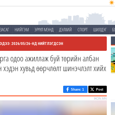
ЗАСАГ
НИЙГЭМ
ЭРҮҮЛ МЭНД
ДЭЛХИЙ
СПОРТ
ШИЛДЭГ
Б
ЭДЭЭ: 2026/05/26-НД НИЙТЛЭГДСЭН
арга одоо ажиллаж буй төрийн албан
н хэдэн хувьд өөрчлөлт шинэчлэлт хийх
Share
: 1
Post
IKON.MN