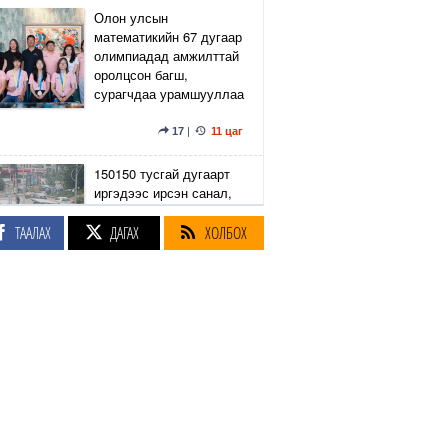
Олон улсын
математикийн 67 дугаар
олимпиадад амжилттай
оролцсон багш,
сурагчдаа урамшууллаа
17
|
11 цаг
150150 тусгай дугаарт
иргэдээс ирсэн санал,
гомдлыг нийслэлийн
эрх бүхий 23 албан
ТААЛАХ
ДАГАХ
ХОЛБОХ
тушаалтан хэрхэн
шийдвэрлэснийг
хянадаг болно
8
|
11 цаг
З.Төмөртөмөө: Хэн
нэгний харилцаа
хандлага, үл тоосон
байдлаас болж өргөдөл
нэмэгдэж байна