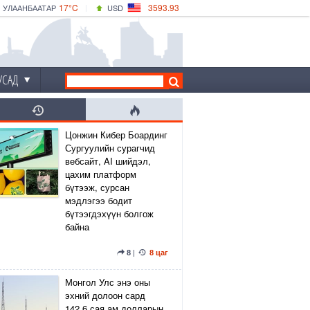
17°C
3593.93
УЛААНБААТАР
USD
|
18°C
ДАРХАН
532.39
CNY
15°C
ЭРДЭНЭТ
4149.01
EUR
УСАД
Цонжин Кибер Боардинг
Сургуулийн сурагчид
вебсайт, AI шийдэл,
цахим платформ
бүтээж, сурсан
мэдлэгээ бодит
бүтээгдэхүүн болгож
байна
8
|
8 цаг
Монгол Улс энэ оны
эхний долоон сард
142.6 сая ам.долларын