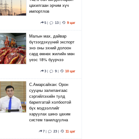
цахилгаан эрчим хүч
импортлов
5
|
13
|
9 цаг
Малын мах, дайвар
бүтээгдэхүүний экспорт
энэ оны эхний долоон
сард өмнөх жилийн мөн
үеэс 18% буурчээ
3
|
9
|
10 цаг
С.Амарсайхан: Орон
сууцны залилангаас
сэргийлэхийн тулд
барилгатай холбоотой
бүх мэдээллийг
харуулах шинэ цахим
систем танилцуулна
7
|
23
|
11 цаг