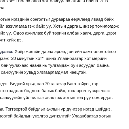
гол хэсэг болох олон хот байгуулах ажил 0 байна. Энэ
рла.
тын иргэдийн сонголтыг дураараа өөрчлөөд яваад байх
үйл ажиллагаа гэж байх уу. Хотын дарга шинээр томилогдож
йх үү. Одоо ажиллаж буй төрийн албан хаагч, дарга цэрэг
лт хийх вэ.
дагва:
Хоёр жилийн дараа эргээд ангийн хамт олонтойгоо
дээж "20 минутын хот", шинэ Улаанбаатар хот мөрийн
 байгуулахаас наана нь тулгамдаж буй асуудал байна.
 санхүүгийн хувьд хязгаарлагдмал нөөцтэй.
эг. Бидний ярьдгаар 70 га газар Бага тойрог, гэр
Хотоо задлах бодлого барьж байж, төвлөрөл түгжрэлээс
санхүүгийн үйлчилгээ авах гэж хотын төв рүү орж ирдэг.
а. Тогтвортой байдлыг ажлын үр дүнгээр иргэд шийднэ.
вортой байдлын үнэлгээ дүгнэлтийг Улаанбаатар хотын