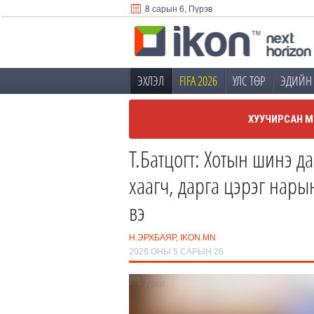
8 сарын 6, Пүрэв
ЭХЛЭЛ
FIFA 2026
УЛС ТӨР
ЭДИЙН 
ХУУЧИРСАН М
Т.Батцогт: Хотын шинэ д
хаагч, дарга цэрэг нары
вэ
Н.ЭРХБАЯР, IKON.MN
2026 ОНЫ 5 САРЫН 26