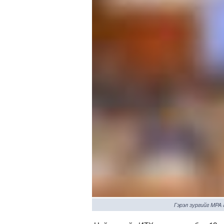
Гэрэл зургийг MPA