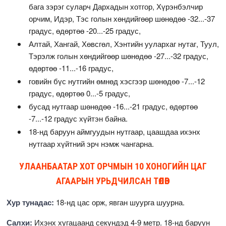
бага зэрэг суларч Дархадын хотгор, Хүрэнбэлчир
орчим, Идэр, Тэс голын хөндийгөөр шөнөдөө -32...-37
градус, өдөртөө -20...-25 градус,
Алтай, Хангай, Хөвсгөл, Хэнтийн уулархаг нутаг, Туул,
Тэрэлж голын хөндийгөөр шөнөдөө -27...-32 градус,
өдөртөө -11...-16 градус,
говийн бүс нутгийн өмнөд хэсгээр шөнөдөө -7...-12
градус, өдөртөө 0...-5 градус,
бусад нутгаар шөнөдөө -16...-21 градус, өдөртөө
-7...-12 градус хүйтэн байна.
18-нд баруун аймгуудын нутгаар, цаашдаа ихэнх
нутгаар хүйтний эрч нэмж чангарна.
УЛААНБААТАР ХОТ ОРЧМЫН 10 ХОНОГИЙН ЦАГ
АГААРЫН УРЬДЧИЛСАН ТӨЛӨВ
Хур тунадас:
18-нд цас орж, явган шуурга шуурна.
Салхи:
Ихэнх хугацаанд секундэд 4-9 метр. 18-нд баруун