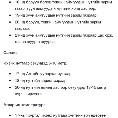
18-нд баруун болон төвийн аймгуудын нутгийн зарим
газар, зүүн аймгуудын нутгийн хойд хэсгээр,
19-нд зүүн аймгуудын нутгийн зарим газраар,
20-нд баруун, төвийн аймгуудын нутгийн зарим
газраар,
21-нд зүүн аймгуудын нутгийн зарим газраар цас орж,
цасан шуурга шуурна.
Салхи:
Ихэнх нутгаар секундэд 5-10 метр,
17-нд Алтайн уулархаг нутгаар,
18-нд нутгийн зарим газраар,
20-нд нутгийн өмнөд хэсгээр секундэд 13-15 метр
хүрч ширүүснэ.
Агаарын температур:
17-ныг хүртэл ихэнх нутгаар хүйтний эрч өдөртөө