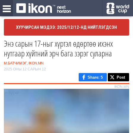
ХУУЧИРСАН МЭДЭЭ: 2025/12/12-НД НИЙТЛЭГДСЭН
Энэ сарын 17-ныг хүртэл өдөртөө ихэнх
нутгаар хүйтний эрч бага зэрэг суларна
М.БАТЧИМЭГ, IKON.MN
2025 ОНЫ 12 САРЫН 12
Share
: 5
Post
IKON.MN