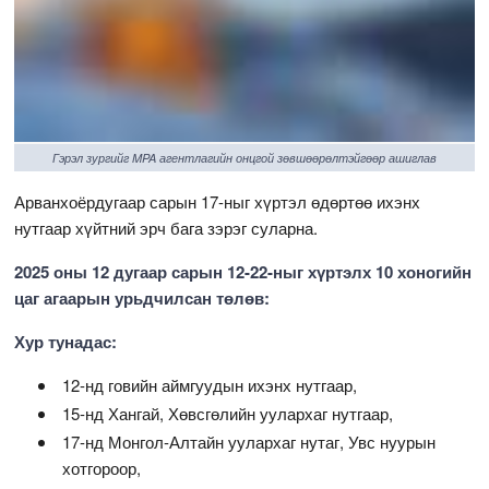
Гэрэл зургийг MPA агентлагийн онцгой зөвшөөрөлтэйгөөр ашиглав
Арванхоёрдугаар сарын 17-ныг хүртэл өдөртөө ихэнх
нутгаар хүйтний эрч бага зэрэг суларна.
2025 оны 12 дугаар сарын 12-22-ныг хүртэлх 10 хоногийн
цаг агаарын урьдчилсан төлөв:
Хур тунадас:
12-нд говийн аймгуудын ихэнх нутгаар,
15-нд Хангай, Хөвсгөлийн уулархаг нутгаар,
17-нд Монгол-Алтайн уулархаг нутаг, Увс нуурын
хотгороор,