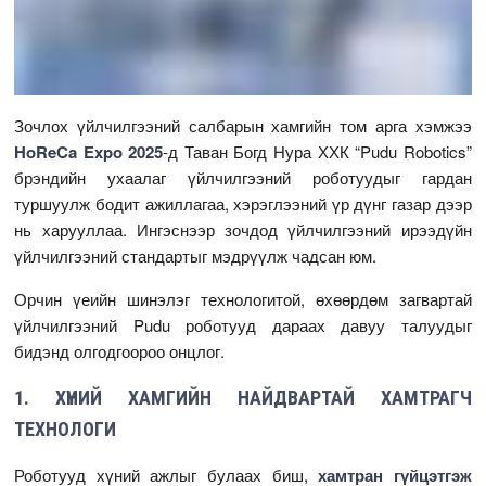
Зочлох үйлчилгээний салбарын хамгийн том арга хэмжээ
HoReCa Expo 2025
-д Таван Богд Нура ХХК “Pudu Robotics”
брэндийн ухаалаг үйлчилгээний роботуудыг гардан
туршуулж бодит ажиллагаа, хэрэглээний үр дүнг газар дээр
нь харууллаа. Ингэснээр зочдод үйлчилгээний ирээдүйн
үйлчилгээний стандартыг мэдрүүлж чадсан юм.
Орчин үеийн шинэлэг технологитой, өхөөрдөм загвартай
үйлчилгээний Pudu роботууд дараах давуу талуудыг
бидэнд олгодгоороо онцлог.
1. ХҮНИЙ ХАМГИЙН НАЙДВАРТАЙ ХАМТРАГЧ
ТЕХНОЛОГИ
Роботууд хүний ажлыг булаах биш,
хамтран гүйцэтгэж