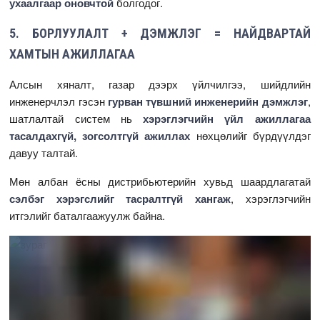
ухаалгаар оновчтой
болгодог.
5. БОРЛУУЛАЛТ + ДЭМЖЛЭГ = НАЙДВАРТАЙ
ХАМТЫН АЖИЛЛАГАА
Алсын хяналт, газар дээрх үйлчилгээ, шийдлийн
инженерчлэл гэсэн
гурван түвшний инженерийн дэмжлэг
,
шатлалтай систем нь
хэрэглэгчийн үйл ажиллагаа
тасалдахгүй, зогсолтгүй ажиллах
нөхцөлийг бүрдүүлдэг
давуу талтай.
Мөн албан ёсны дистрибьютерийн хувьд шаардлагатай
сэлбэг хэрэгслийг тасралтгүй хангаж
, хэрэглэгчийн
итгэлийг баталгаажуулж байна.