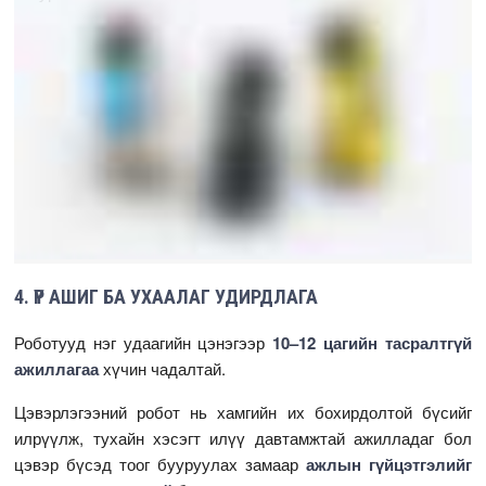
4. ҮР АШИГ БА УХААЛАГ УДИРДЛАГА
Роботууд нэг удаагийн цэнэгээр
10–12 цагийн тасралтгүй
ажиллагаа
хүчин чадалтай.
Цэвэрлэгээний робот нь хамгийн их бохирдолтой бүсийг
илрүүлж, тухайн хэсэгт илүү давтамжтай ажилладаг бол
цэвэр бүсэд тоог бууруулах замаар
ажлын гүйцэтгэлийг