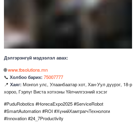
Дэлгэрэнгүй мэдээлэл авах:
🌐
www.tbsolutions.mn
📞
Холбоо барих:
75007777
📍
Хаяг:
Монгол улс, Улаанбаатар хот, Хан-Уул дүүрэг, 18-р
хороо, Гэрлүг Виста хотхоны Үйлчилгээний хэсэг
#PuduRobotics #HorecaExpo2025 #ServiceRobot
#SmartAutomation #ROI #ХүнийХамтрагчТехнологи
#Innovation #24_7Productivity