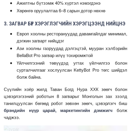
Ажилтны бүтээмж 40% хүртэл нэмэгдэнэ
Хөрөнгө оруулалтаа 6–8 сарын дотор нөхнө
3. ЗАГВАР БҮР ХЭРЭГЛЭГЧИЙН ХЭРЭГЦЭЭНД НИЙЦНЭ
Европ хоолны ресторануудад давамгайлдаг минимал,
дэгжин загварт нийцдэг
Ази хоолны газруудад дэлгэцтэй, мууран хэлбэрийн
BellaBot Pro загвар илүү тохиромжтой
Үйлчилгээний төвүүдэд угтах үйлчилгээ болон
сурталчилгааг хослуулсан KettyBot Pro төгс шийдэл
болж байна.
Сүүлийн хоёр жилд Таван Богд Нура ХХК зөөгч болон
цэвэрлэгээний роботын 8 загварыг Монголын зах зээлд
танилцуулсан бөгөөд робот зөвхөн зөөгч, цэвэрлэгч биш
брэндийн нүүр царай, маркетингийн дэмжигч
болж
чаджээ.