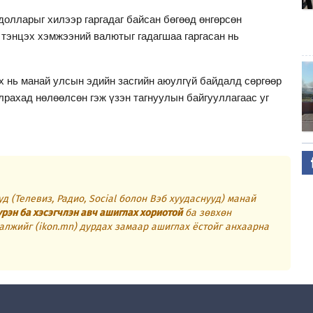
.долларыг хилээр гаргадаг байсан бөгөөд өнгөрсөн
й тэнцэх хэмжээний валютыг гадагшаа гаргасан нь
х нь манай улсын эдийн засгийн аюулгүй байдалд сөргөөр
лрахад нөлөөлсөн гэж үзэн тагнуулын байгууллагаас уг
д (Телевиз, Радио, Social болон Вэб хуудаснууд) манай
үрэн ба хэсэгчлэн авч ашиглах хориотой
ба зөвхөн
алжийг (ikon.mn) дурдах замаар ашиглах ёстойг анхаарна