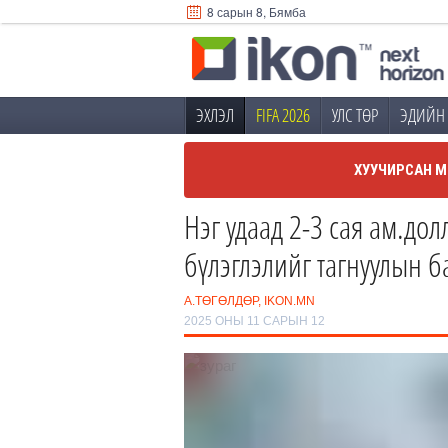
8 сарын 8, Бямба
ЭХЛЭЛ
FIFA 2026
УЛС ТӨР
ЭДИЙН 
ХУУЧИРСАН М
Нэг удаад 2-3 сая ам.до
бүлэглэлийг тагнуулын б
А.ТӨГӨЛДӨР, IKON.MN
2025 ОНЫ 11 САРЫН 12