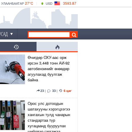
27°C
3593.87
УЛААНБААТАР
USD
|
29°C
ДАРХАН
532.66
CNY
24°C
ЭРДЭНЭТ
4141.04
EUR
УСАД
Өчигдөр ОХУ-аас орж
ирсэн 3,448 тонн АИ-92
автобензинийг өнөөдөр
агуулахад буулгаж
байна
23
|
33
|
6 цаг
Орос улс дотоодын
шатахууны хэрэгцээгээ
хангахын тулд чанарын
стандартаа түр
хугацаанд бууруулах
шийдвэр гаргажээ