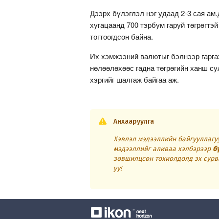
Дээрх бүлэглэл нэг удаад 2-3 сая ам
хугацаанд 700 тэрбум гаруй төгрөгтэ
тогтоогдсон байна.
Их хэмжээний валютыг бэлнээр гарга
нөлөөлөхөөс гадна төгрөгийн ханш су
хэргийг шалгаж байгаа аж.
Анхааруулга
Хэвлэл мэдээллийн байгууллагуу
мэдээллийг аливаа хэлбэрээр
б
зөвшилцсөн тохиолдолд эх сурв
уу!