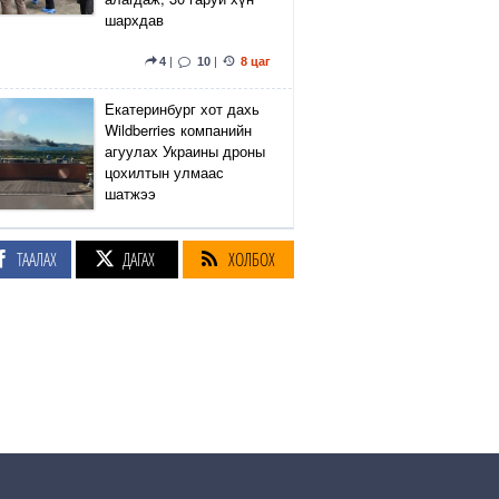
шархдав
4
|
10
|
8 цаг
Екатеринбург хот дахь
Wildberries компанийн
агуулах Украины дроны
цохилтын улмаас
шатжээ
15
|
52
|
8 цаг
ТААЛАХ
ДАГАХ
ХОЛБОХ
Элэгний өөхлөлт
оноштой бол ЗААВАЛ
УНШ
23
|
23 цаг
Кэмбриджийн хөтөлбөр,
гадаад хэл, программын
гүнзгийрүүлсэн
сургалтыг нэг системд