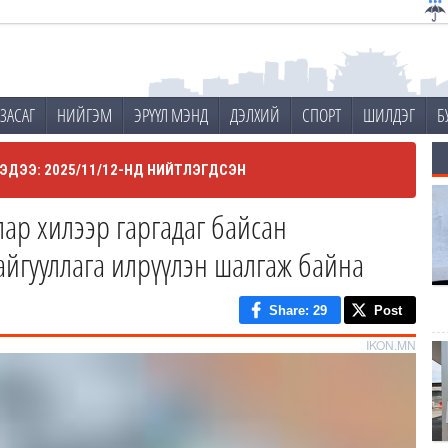
ЗАСАГ
НИЙГЭМ
ЭРҮҮЛ МЭНД
ДЭЛХИЙ
СПОРТ
ШИЛДЭГ
Б
ЭДЭЭ: 2025/11/12-НД НИЙТЛЭГДСЭН
ллар хилээр гаргадаг байсан
айгууллага илрүүлэн шалгаж байна
Share
: 29
Post
IKON.MN