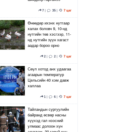
7
|
35
|
7 цаг
Өнөөдөр ихэнх нутгаар
халах боловч 9, 10-нд
нутгийн төв хэсгээр, 11-
нд нутгийн зүүн хагаст
аадар бороо орно
2
|
2
|
7 цаг
Сөүл хотод анх удаагаа
агаарын температур
Цельсийн 40 хэм давж
халлаа
1
|
6
|
7 цаг
Тайландын сургуулийн
байранд өсвөр насны
хүүхэд гал нээсний
улмаас долоон хүн
алагдаж, 30 гаруй хүн