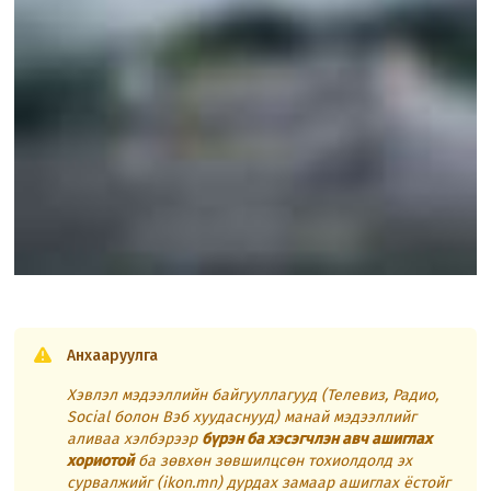
Анхааруулга
Хэвлэл мэдээллийн байгууллагууд (Телевиз, Радио,
Social болон Вэб хуудаснууд) манай мэдээллийг
аливаа хэлбэрээр
бүрэн ба хэсэгчлэн авч ашиглах
хориотой
ба зөвхөн зөвшилцсөн тохиолдолд эх
сурвалжийг (ikon.mn) дурдах замаар ашиглах ёстойг