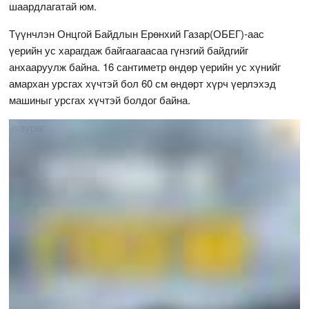
шаардлагатай юм.
Түүнчлэн Онцгой Байдлын Ерөнхий Газар(ОБЕГ)-аас
үерийн ус харагдаж байгаагаасаа гүнзгий байдгийг
анхааруулж байна. 16 сантиметр өндөр үерийн ус хүнийг
амархан урсгах хүчтэй бол 60 см өндөрт хүрч үерлэхэд
машиныг урсгах хүчтэй болдог байна.