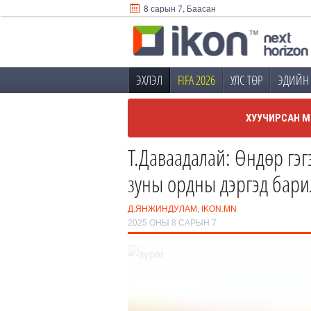
8 сарын 7, Баасан
ЭХЛЭЛ
FIFA 2026
УЛС ТӨР
ЭДИЙН 
ХУУЧИРСАН М
Т.Даваадалай: Өндөр гэ
зуны ордны дэргэд бари
Д.ЯНЖИНДУЛАМ, IKON.MN
2025 ОНЫ 8 САРЫН 7