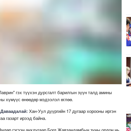
аврин" гэх түүхэн дурсгалт барилгын зүүн талд амины
ны хүмүүс өнөөдөр мэдээлэл өглөө.
.Даваадалай:
Хан-Уул дүүргийн 17 дугаар хорооны иргэн
а газарт ирээд байна.
 Өндөр гэгээн анхдугаар Богд Жавзандамбын зуны ордон нь