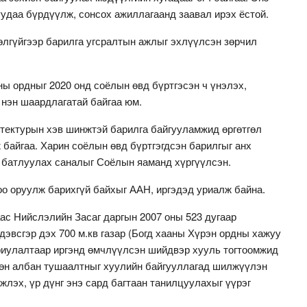
удаа бүрдүүлж, сонсох ажиллагаанд заавал ирэх ёстой.
өлгүйгээр барилга угсралтын ажлыг эхлүүлсэн зөрчил
ы ордныг 2020 онд соёлын өвд бүртгэсэн ч үнэлэх,
 нэн шаардлагатай байгаа юм.
итектурын хэв шинжтэй барилга байгууламжид өргөтгөл
 байгаа. Харин соёлын өвд бүртгэгдсэн барилгыг анх
г батлуулах саналыг Соёлын яаманд хүргүүлсэн.
оо оруулж барихгүй байхыг ААН, иргэдэд уриалж байна.
ас Нийслэлийн Засаг даргын 2007 оны 523 дугаар
дэвсгэр дэх 700 м.кв газар (Богд хааны Хүрэн ордны хажуу
ориулалтаар иргэнд өмчлүүлсэн шийдвэр хууль тогтоомжид
сөн албан тушаалтныг хуулийн байгууллагад шилжүүлэн
лэх, үр дүнг энэ сард багтаан танилцуулахыг үүрэг