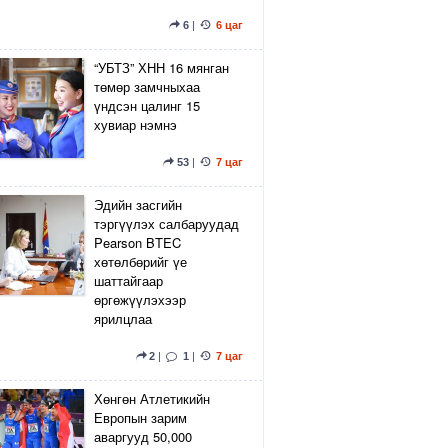
6
|
6 цаг
“УБТЗ” ХНН 16 мянган
төмөр замчныхаа
үндсэн цалинг 15
хувиар нэмнэ
53
|
7 цаг
Эдийн засгийн
тэргүүлэх салбаруудад
Pearson BTEC
хөтөлбөрийг үе
шаттайгаар
өргөжүүлэхээр
ярилцлаа
2
|
1
|
7 цаг
Хөнгөн Атлетикийн
Европын зарим
аваргууд 50,000