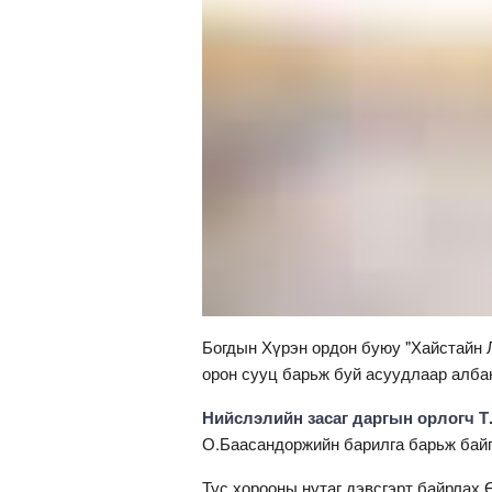
Богдын Хүрэн ордон буюу "Хайстайн Л
орон сууц барьж буй асуудлаар алба
Нийслэлийн засаг даргын орлогч Т
О.Баасандоржийн барилга барьж байга
Тус хорооны нутаг дэвсгэрт байрлах