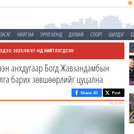
ЗАСАГ
НИЙГЭМ
ЭРҮҮЛ МЭНД
ДЭЛХИЙ
СПОРТ
ШИЛДЭГ
Б
ЭДЭЭ: 2025/08/07-НД НИЙТЛЭГДСЭН
гээн анхдугаар Богд Жавзандамбын
лга барих зөвшөөрлийг цуцална
Share
: 83
Post
IKON.MN