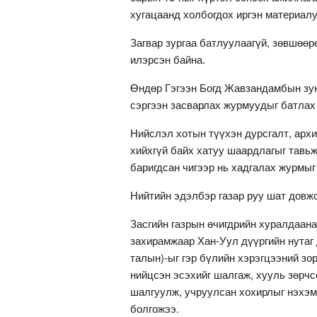
хугацаанд холбогдох иргэн материалу
Загвар зургаа батлуулаагүй, зөвшөөр
илэрсэн байна.
Өндөр Гэгээн Богд Жавзандамбын зун
сэргээн засварлах журмуудыг батлах
Нийслэл хотын түүхэн дурсгалт, арх
хийхгүй байх хатуу шаардлагыг тавьж
баригдсан чигээр нь хадгалах журмы
Нийтийн эдэлбэр газар руу шат довж
Засгийн газрын өчигдрийн хуралдаана
захирамжаар Хан-Уул дүүргийн нутаг 
талын)-ыг гэр бүлийн хэрэгцээний з
нийцсэн эсэхийг шалгаж, хууль зөрч
шалгуулж, учруулсан хохирлыг нэхэмж
болгожээ.