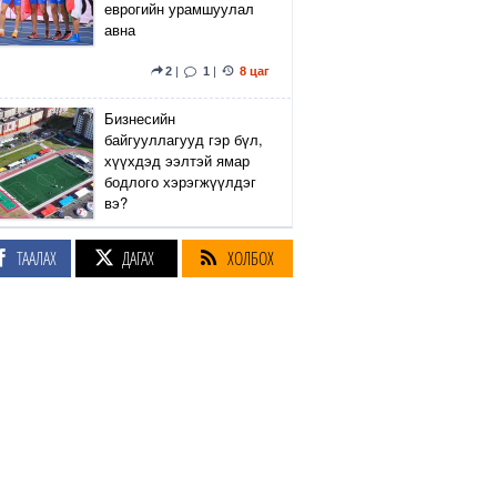
еврогийн урамшуулал
авна
2
|
1
|
8 цаг
Бизнесийн
байгууллагууд гэр бүл,
хүүхдэд ээлтэй ямар
бодлого хэрэгжүүлдэг
вэ?
5
|
2
|
8 цаг
ТААЛАХ
ДАГАХ
ХОЛБОХ
Сэтгүүлч Р.Эмүжин:
Талын Монголтой
хамтдаа хүчтэй л гэж
байна даа
360
|
9 цаг
Амралтын өдрүүдэд
Энхтайвны гүүрний
баруун, зүүн талын