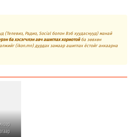
д (Телевиз, Радио, Social болон Вэб хуудаснууд) манай
үрэн ба хэсэгчлэн авч ашиглах хориотой
ба зөвхөн
алжийг (ikon.mn) дурдах замаар ашиглах ёстойг анхаарна
инээр
згаар