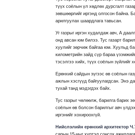
түүх соёлын үл хөдлөх дурсгалт газа
зөвшөөрлийг иргэнд олгосон байна. 
арилгуулах шаардлага тавьсан.
Уг газрыг иргэн худалдаж авч, А даа
онд авсан юм билээ. Тус газарт барил
хуулийг зөрчиж байгаа юм. Хуульд ба
километрийн зайд сүр бараа үзэмжийг
тэсэлгээ хийх, түүх соёлын зүйлийг 
Ерөнхий сайдын зүгээс өв соёлын газ
ажлын хэсгүүд байгуулагдсан. Энэ д
тухай танд мэдэгдэх байх.
Тус газрыг чөлөөлж, барилга барих з
соёлын өв болсон барилгыг авч үлдэх
иргэнийг хохироохгүй.
Нийслэлийн ерөнхий архитектор Ч.
сарын 15-ныг хүртэл сонсох ажиллага