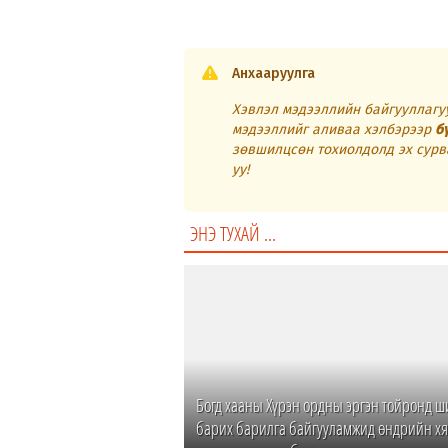
Анхааруулга
Хэвлэл мэдээллийн байгууллагуу
мэдээллийг аливаа хэлбэрээр
б
зөвшилцсөн тохиолдолд эх сурв
уу!
ЭНЭ ТУХАЙ ...
Богд хааны Хүрэн ордны эргэн тойронд ш
барих барилга байгууламжид өндрийн хя