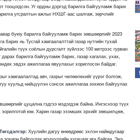
рт тооцогдсон. Уг ордны дэргэд барилга байгууламж барих
Барилга угсралтын ажлыг НХШГ-аас шалгаж, зөрчлийг
лгавар буюу барилга байгууламж барих зөвшөөрлийг 2023
га барих нь Тусгай хамгаалалттай газар нутгийн тухай
йгалийн түүх соёлын дурсгалт зүйлээс 100 метрээс гурван
 дарах барилга байгууламж барих, газар хагалах, ухах,
хөндөх эвдэх ажиллагаа явуулахыг хориглосон байдаг.
рыг хамгаалалтад авч, газрыг чөлөөлөхийг үүрэг болгож,
агуу хуульд нийцүүлэн сонсох ажиллагаа зохион байгуулах
өвшөөрлийг цуцална гэдгээ мэдэгдэж байна. Ингэснээр түүх
 зорилготой юм. Харин газар эзэмших эрхийг зөвшилцөж,
Төгсдэлгэр:
Хуулийн дагуу өнөөдрөөс эхлэн наймдугаар
а зохион байгуулах мэдүүлгийн хугацааг өгч байгаа. Энэ