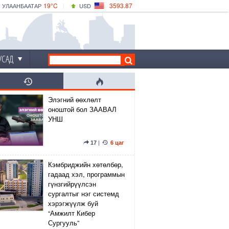
19°C
3593.87
УЛААНБААТАР
USD
|
24°C
ДАРХАН
532.66
CNY
19°C
ЭРДЭНЭТ
4141.04
EUR
УСАД
Элэгний өөхлөлт
оноштой бол ЗААВАЛ
УНШ
17
|
6 цаг
Кэмбриджийн хөтөлбөр,
гадаад хэл, программын
гүнзгийрүүлсэн
сургалтыг нэг системд
хэрэгжүүлж буй
“Амжилт Кибер
Сургууль”