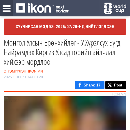
ХУУЧИРСАН МЭДЭЭ: 2025/07/20-НД НИЙТЛЭГДСЭН
Монгол Улсын Ерөнхийлөгч У.Хүрэлсүх Бүгд
Найрамдах Киргиз Улсад төрийн айлчлал
хийхээр мордлоо
Э.ТЭМҮҮЛЭН, IKON.MN
2025 ОНЫ 7 САРЫН 20
Share
: 17
Post
IKON.MN