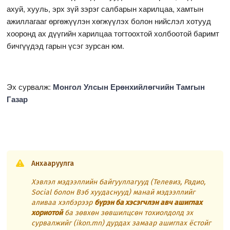
ахуй, хууль, эрх зүй зэрэг салбарын харилцаа, хамтын
ажиллагааг өргөжүүлэн хөгжүүлэх болон нийслэл хотууд
хооронд ах дүүгийн харилцаа тогтоохтой холбоотой баримт
бичгүүдэд гарын үсэг зурсан юм.
Эх сурвалж:
Монгол Улсын Ерөнхийлөгчийн Тамгын
Газар
Анхааруулга
Хэвлэл мэдээллийн байгууллагууд (Телевиз, Радио,
Social болон Вэб хуудаснууд) манай мэдээллийг
аливаа хэлбэрээр
бүрэн ба хэсэгчлэн авч ашиглах
хориотой
ба зөвхөн зөвшилцсөн тохиолдолд эх
сурвалжийг (ikon.mn) дурдах замаар ашиглах ёстойг