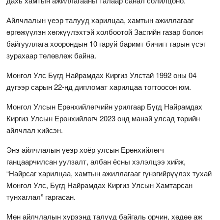
дахь хамтын ажиллагааны талаар санал солилцоно.
Айлчлалын үеэр талууд харилцаа, хамтын ажиллагааг
өргөжүүлэн хөгжүүлэхтэй холбоотой Засгийн газар болон
байгууллага хоорондын 10 гаруй баримт бичигт гарын үсэг
зурахаар төлөвлөж байна.
Монгол Улс Бүгд Найрамдах Киргиз Улстай 1992 оны 04
дүгээр сарын 22-нд дипломат харилцаа тогтоосон юм.
Монгол Улсын Ерөнхийлөгчийн урилгаар Бүгд Найрамдах
Киргиз Улсын Ерөнхийлөгч 2023 онд манай улсад төрийн
айлчлал хийсэн.
Энэ айлчлалын үеэр хоёр улсын Ерөнхийлөгч
ганцаарчилсан уулзалт, албан ёсны хэлэлцээ хийж,
“Найрсаг харилцаа, хамтын ажиллагааг гүнзгийрүүлэх тухай
Монгол Улс, Бүгд Найрамдах Киргиз Улсын Хамтарсан
тунхаглал” гаргасан.
Мөн айлчлалын хүрээнд талууд байгаль орчин, хөдөө аж