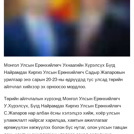
Монгол Улсын Ерөнхийлөгч Ухнаагийн Хүрэлсүх Бүгд
Найрамдах Киргиз Улсын Ерөнхийлөгч Садыр Жапаровын
урилгаар энэ сарын 20-23-ны өдрүүдэд тус улсад төрийн
айлчлал хийхээр эх орноосоо мордлоо.
Төрийн айлчлалын хүрээнд Монгол Улсын Ерөнхийлөгч
У.Хүрэлсүх, Бүгд Найрамдах Киргиз Улсын Ерөнхийлөгч
С.Жапаров нар албан ёсны хэлэлцээ хийж, хоёр улсын
уламжлалт найрсаг харилцаа, хамтын ажиллагааг
өргөжүүлэн хөгжүүлэх болон бүс нутаг, олон улсын тавцан