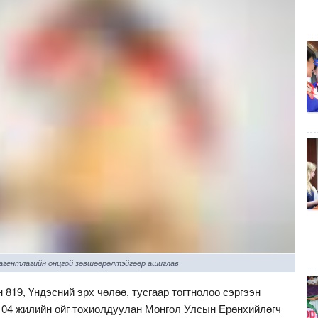
 агентлагийн онцгой зөвшөөрөлтэйгөөр ашиглав
 819, Үндэсний эрх чөлөө, тусгаар тогтнолоо сэргээн
04 жилийн ойг тохиолдуулан Монгол Улсын Ерөнхийлөгч