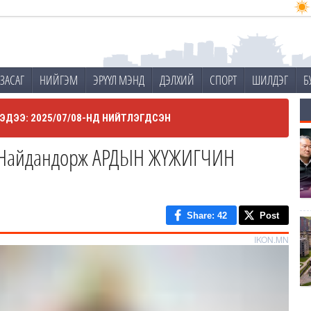
ЗАСАГ
НИЙГЭМ
ЭРҮҮЛ МЭНД
ДЭЛХИЙ
СПОРТ
ШИЛДЭГ
Б
ЭДЭЭ: 2025/07/08-НД НИЙТЛЭГДСЭН
 Найдандорж АРДЫН ЖҮЖИГЧИН
Share
: 42
Post
IKON.MN