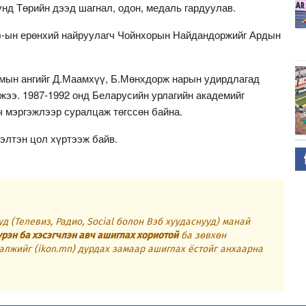
нд Төрийн дээд шагнал, одон, медаль гардуулав.
-ын ерөнхий найруулагч Чойнхорын Найдандоржийг Ардын
мын ангийг Д.Маамхүү, Б.Мөнхдорж нарын удирдлагад
жээ. 1987-1992 онд Беларусийн урлагийн академийг
ч мэргэжлээр суралцаж төгссөн байна.
гэлтэн цол хүртээж байв.
д (Телевиз, Радио, Social болон Вэб хуудаснууд) манай
үрэн ба хэсэгчлэн авч ашиглах хориотой
ба зөвхөн
алжийг (ikon.mn) дурдах замаар ашиглах ёстойг анхаарна