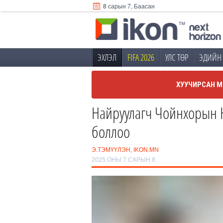
8 сарын 7, Баасан
ЭХЛЭЛ
FIFA 2026
УЛС ТӨР
ЭДИЙН 
ХУУЧИРСАН М
Найруулагч Чойнхорын
боллоо
Э.ТЭМҮҮЛЭН, IKON.MN
2025 ОНЫ 7 САРЫН 8