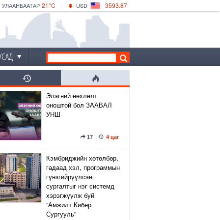
21°C
3593.87
УЛААНБААТАР
USD
|
26°C
ДАРХАН
532.66
CNY
22°C
ЭРДЭНЭТ
4141.04
EUR
УСАД
Элэгний өөхлөлт
оноштой бол ЗААВАЛ
УНШ
17
|
4 цаг
Кэмбриджийн хөтөлбөр,
гадаад хэл, программын
гүнзгийрүүлсэн
сургалтыг нэг системд
хэрэгжүүлж буй
“Амжилт Кибер
Сургууль”