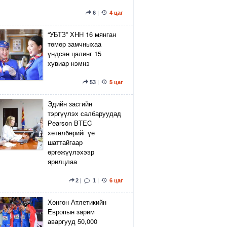
6
|
4 цаг
“УБТЗ” ХНН 16 мянган
төмөр замчныхаа
үндсэн цалинг 15
хувиар нэмнэ
53
|
5 цаг
Эдийн засгийн
тэргүүлэх салбаруудад
Pearson BTEC
хөтөлбөрийг үе
шаттайгаар
өргөжүүлэхээр
ярилцлаа
2
|
1
|
6 цаг
Хөнгөн Атлетикийн
Европын зарим
аваргууд 50,000