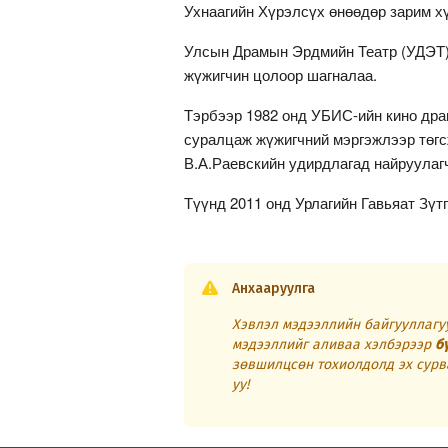
Ухнаагийн Хүрэлсүх өнөөдөр зарим хү
Улсын Драмын Эрдмийн Театр (УДЭТ)
жүжигчин цолоор шагналаа.
Тэрбээр 1982 онд УБИС-ийн кино дра
суралцаж жүжигчний мэргэжлээр төгс
В.А.Раевскийн удирдлагад найруулаг
Түүнд 2011 онд Урлагийн Гавьяат Зүт
Анхааруулга
Хэвлэл мэдээллийн байгууллагуу
мэдээллийг аливаа хэлбэрээр
б
зөвшилцсөн тохиолдолд эх сурв
уу!