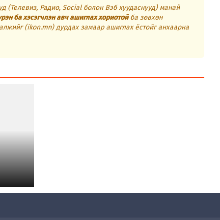
д (Телевиз, Радио, Social болон Вэб хуудаснууд) манай
үрэн ба хэсэгчлэн авч ашиглах хориотой
ба зөвхөн
алжийг (ikon.mn) дурдах замаар ашиглах ёстойг анхаарна