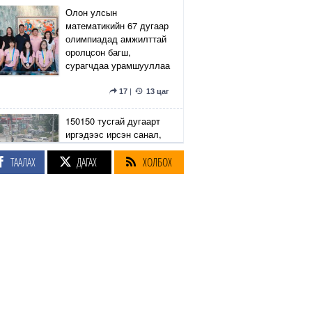
Олон улсын
математикийн 67 дугаар
олимпиадад амжилттай
оролцсон багш,
сурагчдаа урамшууллаа
17
|
13 цаг
150150 тусгай дугаарт
иргэдээс ирсэн санал,
гомдлыг нийслэлийн
эрх бүхий 23 албан
ТААЛАХ
ДАГАХ
ХОЛБОХ
тушаалтан хэрхэн
шийдвэрлэснийг
хянадаг болно
8
|
13 цаг
З.Төмөртөмөө: Хэн
нэгний харилцаа
хандлага, үл тоосон
байдлаас болж өргөдөл
нэмэгдэж байна