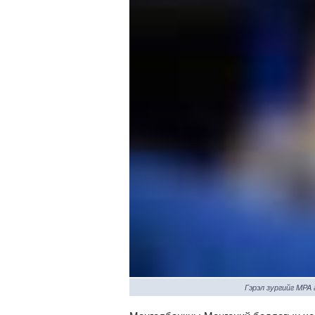
Гэрэл зургийг MPA