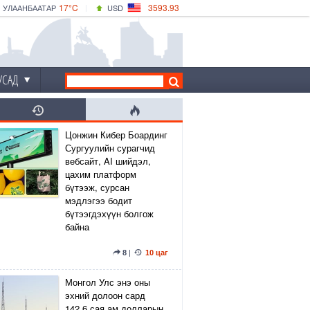
17°C
3593.93
УЛААНБААТАР
USD
|
18°C
ДАРХАН
532.39
CNY
15°C
ЭРДЭНЭТ
4149.01
EUR
УСАД
Цонжин Кибер Боардинг
Сургуулийн сурагчид
вебсайт, AI шийдэл,
цахим платформ
бүтээж, сурсан
мэдлэгээ бодит
бүтээгдэхүүн болгож
байна
8
|
10 цаг
Монгол Улс энэ оны
эхний долоон сард
142.6 сая ам.долларын