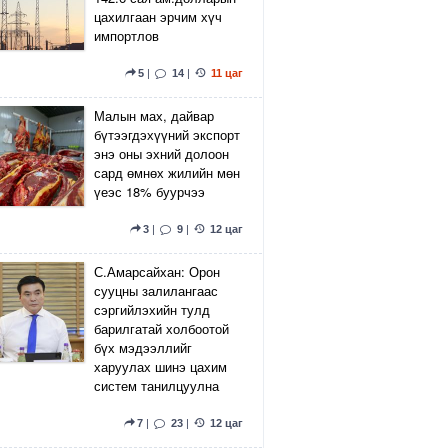
цахилгаан эрчим хүч
импортлов
5
|
14
|
11 цаг
Малын мах, дайвар
бүтээгдэхүүний экспорт
энэ оны эхний долоон
сард өмнөх жилийн мөн
үеэс 18% буурчээ
3
|
9
|
12 цаг
С.Амарсайхан: Орон
сууцны залилангаас
сэргийлэхийн тулд
барилгатай холбоотой
бүх мэдээллийг
харуулах шинэ цахим
систем танилцуулна
7
|
23
|
12 цаг