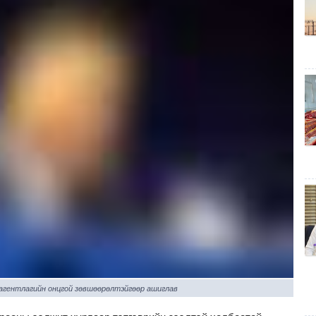
 агентлагийн онцгой зөвшөөрөлтэйгөөр ашиглав