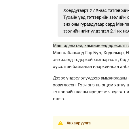
Хоёрдугаарт УИХ-аас тэтгэврийн 
Тухайн үед тэтгэврийн зээлийн 
энэ оны гуравдугаар сард Мөнгө
зээлийн нийт үлдэгдэл 2.1 их на
Маш идэвхтэй, хамгийн өндөр өсөлтт
Монголбанканд Гэр Бүл, Хөдөлмөр, Н
энэ зээлд тодорхой хязгаарлалт, бод
хүсэлтэй байгаагаа илэрхийлсэн алба
Дээрх үндэслэлүүдээр амьжиргааны 
хориглосон. Гэвч энэ нь огцом хатуу
тэтгэврийн насны иргэдээс ч хүсэлт 
гэлээ.
Анхааруулга