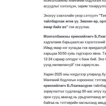
Монголбанкны Мөнгөний бодлогын хор
асуудлыг хэлэлцэн, зарим тохируулга
Энэхүү хэвлэлийн үеэр сэтгүүлч
"Тэ
тайлбарлаж өгнө үү. Зөвхөн өр, орл
ямар байх вэ"
гэж асуулаа.
Монголбанкны ерөнхийлөгч Б.Лхаг
хадгаламж барьцаалсан хэрэглээний з
Иймд ямар нэг хугацаа гэж яригдахгү
харьцаа 50/50 хувь гэдгээрээ явна. Т
12-24 сараар олгодог ч банк бий. Энэ
үүнд нөлөөлөхгүй" гэж хариулсан.
Харин 2025 оны нэгдүгээр улиралд бу
Мөнгөний бодлогын хорооноос тэтгэв
ерөнхийлөгч Б.Лхагвасүрэн
тайлбар
зориулалтыг судлахад 60-аас илүү х
орон сууц авахад нь урьдчилгаанд өг
байгаа нь тэтгэврийн насныханд амьд