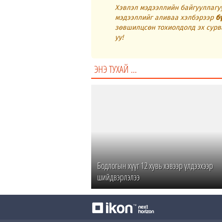
Хэвлэл мэдээллийн байгууллагуу
мэдээллийг аливаа хэлбэрээр
б
зөвшилцсөн тохиолдолд эх сурв
уу!
ЭНЭ ТУХАЙ ...
Бодлогын хүүг 12 хувь хэвээр үлдээхээр
шийдвэрлэлээ