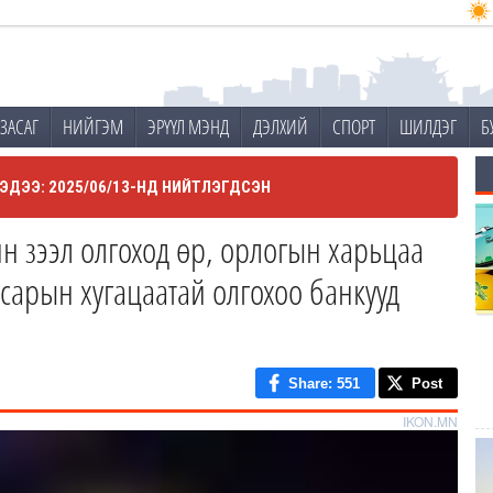
ЗАСАГ
НИЙГЭМ
ЭРҮҮЛ МЭНД
ДЭЛХИЙ
СПОРТ
ШИЛДЭГ
Б
ЭДЭЭ: 2025/06/13-НД НИЙТЛЭГДСЭН
йн зээл олгоход өр, орлогын харьцаа
 сарын хугацаатай олгохоо банкууд
Share
: 551
Post
IKON.MN