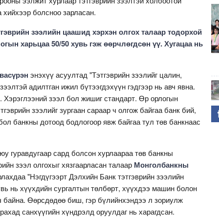
ооны ээлжит хурлаар тэтгэврийн зээлтэй холбоотой
 хийхээр болсноо зарласан.
тгэврийн зээлийн цаашид хэрхэн олгох талаар тодорхой
огын харьцаа 50/50 хувь гэж өөрчлөгдсөн үү. Хугацаа нь
васүрэн
энэхүү асуултад "Тэтгэврийн зээлийг цалин,
ээлтэй адилтган ижил бүтээгдэхүүн гэдгээр нь авч явна.
й. Хэрэглээний зээл бол жишиг стандарт. Өр орлогын
этгэврийн зээлийг зургаан сараар ч олгож байгаа банк бий,
 бол банкны дотоод бодлогоор явж байгаа тул төв банкнаас
юу гуравдугаар сард болсон хурлаараа төв банкны
рийн зээл олгохыг хязгаарласан талаар
Монголбанкны
лахдаа "Нэгдүгээрт Дэлхийн Банк тэтгэврийн зээлийн
увь нь хүүхдийн сургалтын төлбөрт, хүүхдээ машин болон
ч байна. Өөрсдөдөө биш, гэр бүлийнхэндээ л зориулж
рахад санхүүгийн хүндрэлд оруулдаг нь харагдсан.