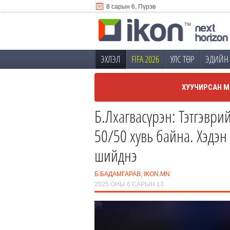
8 сарын 6, Пүрэв
ЭХЛЭЛ
FIFA 2026
УЛС ТӨР
ЭДИЙН 
ХУУЧИРСАН М
Б.Лхагвасүрэн: Тэтгэври
50/50 хувь байна. Хэдэн
шийднэ
Б.БАДАМГАРАВ, IKON.MN
2025 ОНЫ 6 САРЫН 13