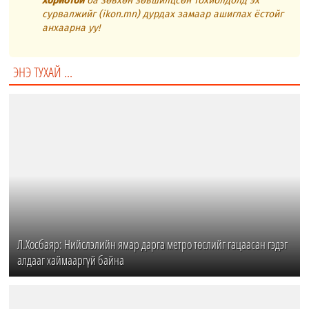
хориотой
ба зөвхөн зөвшилцсөн тохиолдолд эх
сурвалжийг (ikon.mn) дурдах замаар ашиглах ёстойг
анхаарна уу!
ЭНЭ ТУХАЙ ...
Л.Хосбаяр: Нийслэлийн ямар дарга метро төслийг гацаасан гэдэг
алдааг хаймааргүй байна