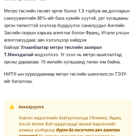
Метро төслийн төсөвт өртөг болох 1.3 тэрбум ам.долларын
санхүүжилтийн 85%-ийг бага хувийн хүүтэй, урт хугацааны
эргэн төлөлттэй зээлээр бүрдүүлэх саналуудыг Английн
Засгийн газрын харьяа агентлаг болон Франц, Итали улсын
агентлагуудаас авч хэлэлцээр хийгдэж
байгааг
Улаанбаатар
метро төслийн захирал
Т.Мөнхдалай
мэдээллээ. Уг зээл нь метро ашиглалтад
орсны дараагаас 15 жилийн хугацаанд төлөх юм байна.
НИТХ-ын хуралдаанаар метро төслийн шинэчилсэн ТЭЗҮ-
ийг баталлаа.
Анхааруулга
Хэвлэл мэдээллийн байгууллагууд (Телевиз, Радио,
Social болон Вэб хуудаснууд) манай мэдээллийг
аливаа хэлбэрээр
бүрэн ба хэсэгчлэн авч ашиглах