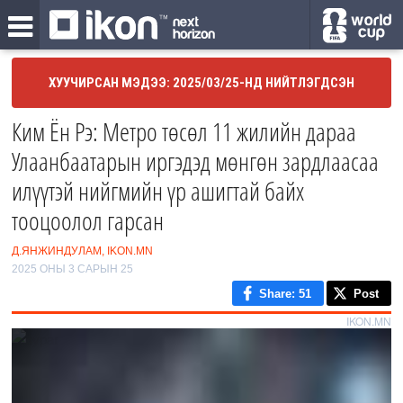
ХУУЧИРСАН МЭДЭЭ: 2025/03/25-НД НИЙТЛЭГДСЭН
Ким Ён Рэ: Метро төсөл 11 жилийн дараа
Улаанбаатарын иргэдэд мөнгөн зардлаасаа
илүүтэй нийгмийн үр ашигтай байх
тооцоолол гарсан
Д.ЯНЖИНДУЛАМ, IKON.MN
2025 ОНЫ 3 САРЫН 25
Share
: 51
Post
IKON.MN