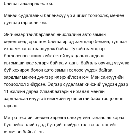
байгааг анхаарах ёстой.
Манай судалгааны баг энэхүү үр ашгийг тооцоолж, мөнгөн
дүнгээр гаргасан юм.
Энгийнээр тайлбарлавал нийслэлийн авто замын
хөдөлгөөнд оролцож байгаа иргэд зам дээр бензин, түлшээ
их хэмжээгээр зарцуулж байна. Тухайн зам дээр
бөглөрснөөс ажил хийх ёстой хугацаагаа алдсан,
автомашинаас ялгарч байгаа утааны байгаль орчинд үзүүлж
буй хохирол болон авто замын ослоос үүдэж байгаа
зардлыг мөнгөн дүнгээр илэрхийлсэн юм. Мөн санхүүгийн
тооцоолол хийгдсэн. Эдгээр судалгааг хийсний үндсэн дээр
11 жилийн дараа Улаанбаатарын иргэдэд мөнгөн
зардлаасаа илүүтэй нийгмийн үр ашигтай байх тооцоолол
гарсан.
Метро төслийг зөвхөн хөрөнгө санхүүгийн талаас нь харах
бус нийслэлийн дэд бүтцийг шийдэх гол төсөл гэдгийг
хэлмээр байна" гэв.