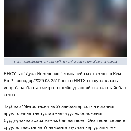
Гэрэл зургийг MPA агентлагийн онцгой зөвшөөрөлтэйгөөр ашиглав
БНСУ-ын “Духа Инженеринг” компанийн мэргэжилтэн Ким
Ён Рэ өнөөдөр/2025.03.25/ болсон НИТХ-ын хуралдааны
үеэр Улаанбаатар метро төслийн үр ашгийн талаар тайлбар
өглөө.
Тэрбээр "Метро төсөл нь Улаанбаатар хотын иргэдийг
эрүүл орчинд тав тухтай үйлчлүүлэх боломжийг
бүрдүүлэхээр хэрэгжүүлж байгаа төсөл. Энэ төсөл хөрөнгө
оруулалтаас гадна Улаанбаатарчуудад хэр үр ашиг өгч