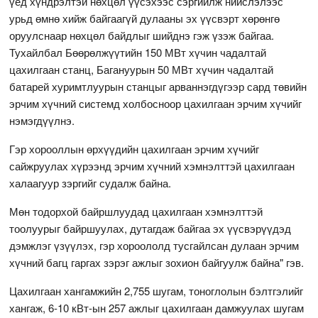
үед хүндрэлтэй нөхцөл үүсэхээс сэргийлж нийслэлээс
урьд өмнө хийж байгаагүй дулааны эх үүсвэрт хөрөнгө
оруулснаар нөхцөл байдлыг шийднэ гэж үзэж байгаа.
Тухайлбал Бөөрөлжүүтийн 150 МВт хүчин чадалтай
цахилгаан станц, Багануурын 50 МВт хүчин чадалтай
батарей хуримтлуурын станцыг арваннэгдүгээр сард төвийн
эрчим хүчний системд холбосноор цахилгаан эрчим хүчийг
нэмэгдүүлнэ.
Гэр хорооллын өрхүүдийн цахилгаан эрчим хүчийг
сайжруулах хүрээнд эрчим хүчний хэмнэлттэй цахилгаан
халаагуур зэргийг судалж байна.
Мөн тодорхой байршлуудад цахилгаан хэмнэлттэй
тоолуурыг байршуулах, дутагдаж байгаа эх үүсвэрүүдэд
дэмжлэг үзүүлэх, гэр хороололд тусгайлсан дулаан эрчим
хүчний багц гаргах зэрэг ажлыг зохион байгуулж байна" гэв.
Цахилгаан хангамжийн 2,755 шугам, тоноглолын бэлтгэлийг
хангаж, 6-10 кВт-ын 257 ажлыг цахилгаан дамжуулах шугам