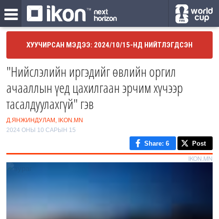
ХУУЧИРСАН МЭДЭЭ: 2024/10/15-НД НИЙТЛЭГДСЭН
"Нийслэлийн иргэдийг өвлийн оргил
ачааллын үед цахилгаан эрчим хүчээр
тасалдуулахгүй" гэв
Д.ЯНЖИНДУЛАМ, IKON.MN
2024 ОНЫ 10 САРЫН 15
Share
: 6
Post
IKON.MN