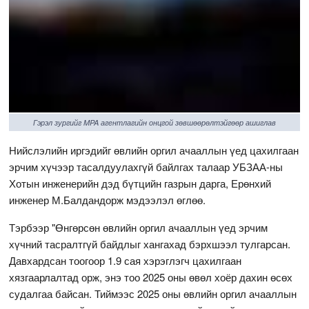
Гэрэл зургийг MPA агентлагийн онцгой зөвшөөрөлтэйгөөр ашиглав
Нийслэлийн иргэдийг өвлийн оргил ачааллын үед цахилгаан
эрчим хүчээр тасалдуулахгүй байлгах талаар УБЗАА-ны
Хотын инженерийн дэд бүтцийн газрын дарга, Ерөнхий
инженер М.Балдандорж мэдээлэл өглөө.
Тэрбээр "Өнгөрсөн өвлийн оргил ачааллын үед эрчим
хүчний тасралтгүй байдлыг хангахад бэрхшээл тулгарсан.
Давхардсан тоогоор 1.9 сая хэрэглэгч цахилгаан
хязгаарлалтад орж, энэ тоо 2025 оны өвөл хоёр дахин өсөх
судалгаа байсан. Тиймээс 2025 оны өвлийн оргил ачааллын