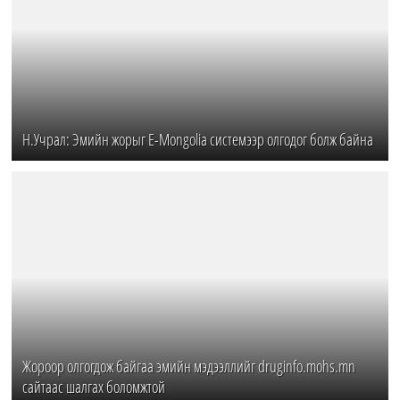
Н.Учрал: Эмийн жорыг E-Mongolia системээр олгодог болж байна
Жороор олгогдож байгаа эмийн мэдээллийг druginfo.mohs.mn
сайтаас шалгах боломжтой