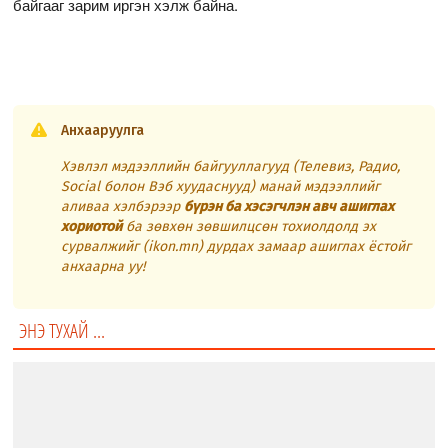
байгааг зарим иргэн хэлж байна.
Анхааруулга
Хэвлэл мэдээллийн байгууллагууд (Телевиз, Радио,
Social болон Вэб хуудаснууд) манай мэдээллийг
аливаа хэлбэрээр
бүрэн ба хэсэгчлэн авч ашиглах
хориотой
ба зөвхөн зөвшилцсөн тохиолдолд эх
сурвалжийг (ikon.mn) дурдах замаар ашиглах ёстойг
анхаарна уу!
ЭНЭ ТУХАЙ ...