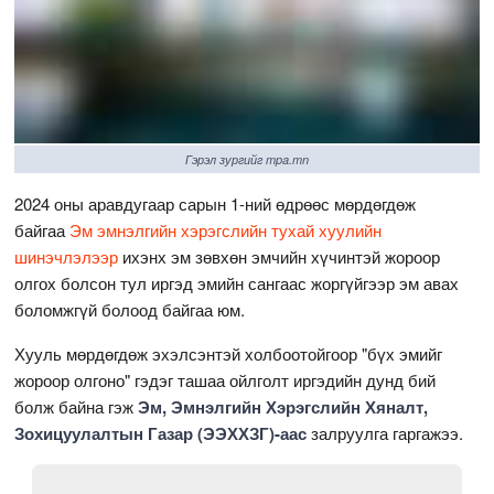
Гэрэл зургийг mpa.mn
2024 оны аравдугаар сарын 1-ний өдрөөс мөрдөгдөж
байгаа
Эм эмнэлгийн хэрэгслийн тухай хуулийн
шинэчлэлээр
ихэнх эм зөвхөн эмчийн хүчинтэй жороор
олгох болсон тул иргэд эмийн сангаас жоргүйгээр эм авах
боломжгүй болоод байгаа юм.
Хууль мөрдөгдөж эхэлсэнтэй холбоотойгоор "бүх эмийг
жороор олгоно" гэдэг ташаа ойлголт иргэдийн дунд бий
болж байна гэж
Эм, Эмнэлгийн Хэрэгслийн Хяналт,
Зохицуулалтын Газар (ЭЭХХЗГ)-аас
залруулга гаргажээ.