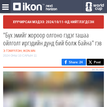
ХУУЧИРСАН МЭДЭЭ: 2024/10/11-НД НИЙТЛЭГДСЭН
"Бүх эмийг жороор олгоно гэдэг ташаа
ойлголт иргэдийн дунд бий болж байна" гэв
Э.ТЭМҮҮЛЭН, IKON.MN
2024 ОНЫ 10 САРЫН 11
Share
: 24
Post
IKON.MN