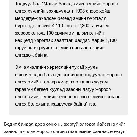
Тодруулбал "Манай Улсад эмийг эмчийн жороор
олгох хуулийн зохицуулалт 1998 оноос хойш
мөрдөгдөж эхэлсэн бөгөөд эмийн бүртгэлд
бүртгэгдсэн нийт 4,110 эмээс 2,800 гаруй эм
жороор олгож, 100 орчим эм нь эмнэлгийн
нөхцөлд хэрэглэх заалттай байдаг. Харин 1,100
гаруй нь жоргүйгээр эмийн сангаас хэвийн
олгогдож байна.
Эм, эмнэлгийн хэрэгслийн тухай хууль
шинэчлэгдэн батлагдсантай холбогдуулан жороор
олгох эмийн талаар ямар нэгэн шинэ журам
гараагүй бөгөөд хуульд заасны дагуу жороор
олгох эмийг эмчийн бичсэн жороор эмийн сангаас
олгох болохыг анхааруулж байна" гэв.
Бодит байдал дээр өмнө нь жоргүй олгодог байсан эмийг
заавал эмчийн жороор олгоно гээд эмийн сангаас өгөхгүй