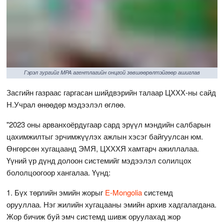
Гэрэл зургийг MPA агентлагийн онцгой зөвшөөрөлтэйгөөр ашиглав
Засгийн газраас гаргасан шийдвэрийн талаар ЦХХХ-ны сайд
Н.Учрал өнөөдөр мэдээлэл өглөө.
"2023 оны арванхоёрдугаар сард эрүүл мэндийн салбарын
цахимжилтыг эрчимжүүлэх ажлын хэсэг байгуулсан юм.
Өнгөрсөн хугацаанд ЭМЯ, ЦХХХЯ хамтарч ажиллалаа.
Үүний үр дүнд долоон системийг мэдээлэл солилцох
бололцоогоор хангалаа. Үүнд:
1. Бүх төрлийн эмийн жорыг
E-Mongolia
системд
орууллаа. Нэг жилийн хугацааны эмийн архив хадгалагдана.
Жор бичиж буй эмч системд шивж оруулахад жор