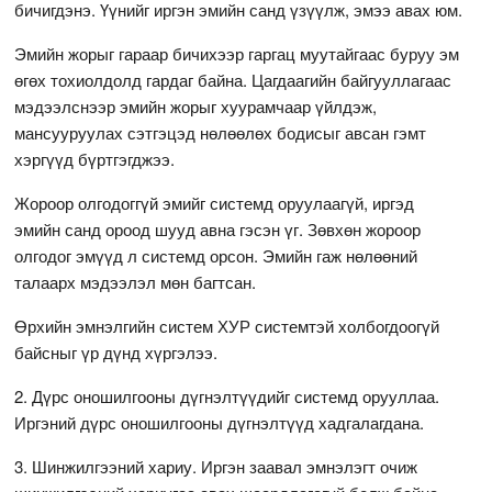
бичигдэнэ. Үүнийг иргэн эмийн санд үзүүлж, эмээ авах юм.
Эмийн жорыг гараар бичихээр гаргац муутайгаас буруу эм
өгөх тохиолдолд гардаг байна. Цагдаагийн байгууллагаас
мэдээлснээр эмийн жорыг хуурамчаар үйлдэж,
мансууруулах сэтгэцэд нөлөөлөх бодисыг авсан гэмт
хэргүүд бүртгэгджээ.
Жороор олгодоггүй эмийг системд оруулаагүй, иргэд
эмийн санд ороод шууд авна гэсэн үг. Зөвхөн жороор
олгодог эмүүд л системд орсон. Эмийн гаж нөлөөний
талаарх мэдээлэл мөн багтсан.
Өрхийн эмнэлгийн систем ХУР системтэй холбогдоогүй
байсныг үр дүнд хүргэлээ.
2. Дүрс оношилгооны дүгнэлтүүдийг системд орууллаа.
Иргэний дүрс оношилгооны дүгнэлтүүд хадгалагдана.
3. Шинжилгээний хариу. Иргэн заавал эмнэлэгт очиж