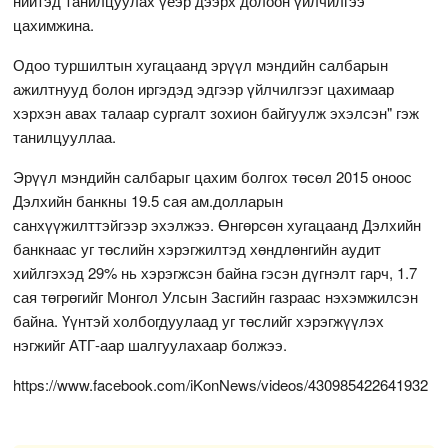
нийтэд танилцуулах үеэр дээрх долоон үйлчилгээ
цахимжина.
Одоо туршилтын хугацаанд эрүүл мэндийн салбарын
ажилтнууд болон иргэдэд эдгээр үйлчилгээг цахимаар
хэрхэн авах талаар сургалт зохион байгуулж эхэлсэн" гэж
танилцууллаа.
Эрүүл мэндийн салбарыг цахим болгох төсөл 2015 оноос
Дэлхийн банкны 19.5 сая ам.долларын
санхүүжилттэйгээр эхэлжээ. Өнгөрсөн хугацаанд Дэлхийн
банкнаас уг төслийн хэрэгжилтэд хөндлөнгийн аудит
хийлгэхэд 29% нь хэрэгжсэн байна гэсэн дүгнэлт гарч, 1.7
сая төгрөгийг Монгол Улсын Засгийн газраас нэхэмжилсэн
байна. Үүнтэй холбогдуулаад уг төслийг хэрэгжүүлэх
нэгжийг АТГ-аар шалгуулахаар болжээ.
https://www.facebook.com/iKonNews/videos/430985422641932