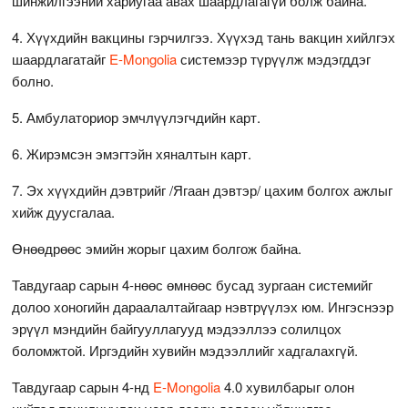
шинжилгээний хариугаа авах шаардлагагүй болж байна.
4. Хүүхдийн вакцины гэрчилгээ. Хүүхэд тань вакцин хийлгэх
шаардлагатайг
E-Mongolia
системээр түрүүлж мэдэгддэг
болно.
5. Амбулаториор эмчлүүлэгчдийн карт.
6. Жирэмсэн эмэгтэйн хяналтын карт.
7. Эх хүүхдийн дэвтрийг /Ягаан дэвтэр/ цахим болгох ажлыг
хийж дуусгалаа.
Өнөөдрөөс эмийн жорыг цахим болгож байна.
Тавдугаар сарын 4-нөөс өмнөөс бусад зургаан системийг
долоо хоногийн дараалалтайгаар нэвтрүүлэх юм. Ингэснээр
эрүүл мэндийн байгууллагууд мэдээллээ солилцох
боломжтой. Иргэдийн хувийн мэдээллийг хадгалахгүй.
Тавдугаар сарын 4-нд
E-Mongolia
4.0 хувилбарыг олон