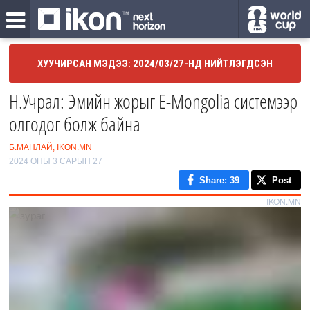
ХУУЧИРСАН МЭДЭЭ: 2024/03/27-НД НИЙТЛЭГДСЭН
Н.Учрал: Эмийн жорыг E-Mongolia системээр
олгодог болж байна
Б.МАНЛАЙ, IKON.MN
2024 ОНЫ 3 САРЫН 27
Share
: 39
Post
IKON.MN