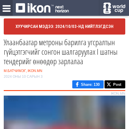
ХУУЧИРСАН МЭДЭЭ: 2024/10/03-НД НИЙТЛЭГДСЭН
Улаанбаатар метроны барилга угсралтын
гүйцэтгэгчийг сонгон шалгаруулах I шатны
тендерийг өнөөдөр зарлалаа
М.БАТЧИМЭГ, IKON.MN
2024 ОНЫ 10 САРЫН 3
Share
: 130
Post
IKON.MN