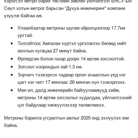
хэрэгсэл метро барих төслийн зөвлөх үйлчилгээг БНСУ-ын
Сөүл хотын метрог барьсан “Духуа инженеринг” компани
үзүүлж байгаа аж.
Улаанбаатар метроны шугам ойролцоогоор 17.7км
урттай.
Толгойтоос Амгалан хүртэл үргэлжлэх бөгөөд нийт
аяллын хугацаа 27 минут байна.
Өргөгдсөн болон газар доорх 14 өртөө зогсоолтой.
Зогсоол хоорондын зай 1.3 км.
Зорчигч тээвэрлэх чадвар оргил ачааллын үед нэг
цагт нэг чигт 17 мянгаас 26 мянган хүн тээвэрлэнэ.
Мөн ил, далд инженерийн байгууламжууд хийж,
метроны 14 өртөө зогсоолыг худалдаа, үйлчилгээний
цэг байдлаар хөгжүүлэхээр төлөвлөжээ.
Метроны барилга угсралтын ажлыг 2025 онд эхлүүлэх юм
байна.