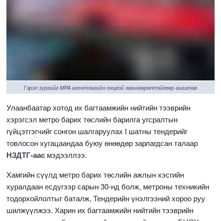
Гэрэл зургийг MPA агентлагийн онцгой зөвшөөрөлтэйгөөр ашиглав
Улаанбаатар хотод их багтаамжийн нийтийн тээврийн
хэрэгсэл метро барих төслийн барилга угсралтын
гүйцэтгэгчийг сонгон шалгаруулах I шатны тендерийг
товлосон хугацаандаа буюу өнөөдөр зарлагдсан талаар
НЗДТГ-аас
мэдээллээ.
Хамгийн сүүлд метро барих төслийн ажлын хэсгийн
хуралдаан есдүгээр сарын 30-нд болж, метроны техникийн
тодорхойлолтыг баталж, Тендерийн үнэлгээний хороо руу
шилжүүлжээ. Харин их багтаамжийн нийтийн тээврийн