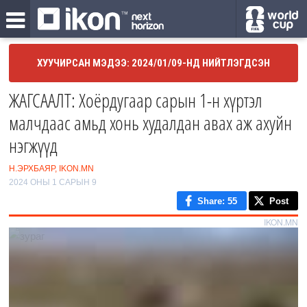
ХУУЧИРСАН МЭДЭЭ: 2024/01/09-НД НИЙТЛЭГДСЭН
ЖАГСААЛТ: Хоёрдугаар сарын 1-н хүртэл
малчдаас амьд хонь худалдан авах аж ахуйн
нэгжүүд
Н.ЭРХБАЯР, IKON.MN
2024 ОНЫ 1 САРЫН 9
Share
: 55
Post
IKON.MN