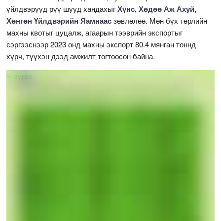
үйлдвэрүүд рүү шууд хандахыг
Хүнс, Хөдөө Аж Ахуй,
Хөнгөн Үйлдвэрийн Яамнаас
зөвлөлөө. Мөн бүх төрлийн
махны квотыг цуцалж, агаарын тээврийн экспортыг
сэргээснээр 2023 онд махны экспорт 80.4 мянган тоннд
хүрч, түүхэн дээд амжилт тогтоосон байна.