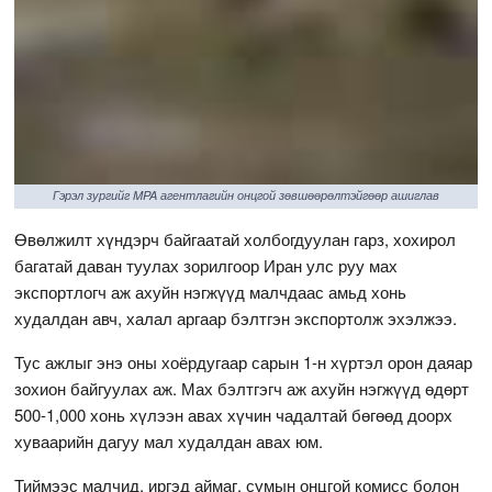
Гэрэл зургийг MPA агентлагийн онцгой зөвшөөрөлтэйгөөр ашиглав
Өвөлжилт хүндэрч байгаатай холбогдуулан гарз, хохирол
багатай даван туулах зорилгоор Иран улс руу мах
экспортлогч аж ахуйн нэгжүүд малчдаас амьд хонь
худалдан авч, халал аргаар бэлтгэн экспортолж эхэлжээ.
Тус ажлыг энэ оны хоёрдугаар сарын 1-н хүртэл орон даяар
зохион байгуулах аж. Мах бэлтгэгч аж ахуйн нэгжүүд өдөрт
500-1,000 хонь хүлээн авах хүчин чадалтай бөгөөд доорх
хуваарийн дагуу мал худалдан авах юм.
Тиймээс малчид, иргэд аймаг, сумын онцгой комисс болон