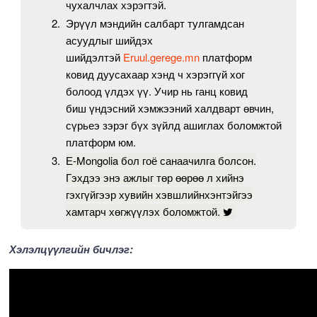
чухалчлах хэрэгтэй.
Эрүүл мэндийн салбарт тулгамдсан
асуудлыг шийдэх
шийдэлтэй
Eruul.gerege.mn
платформ
ковид дуусахаар хэнд ч хэрэггүй хог
болоод үлдэх үү. Учир нь ганц ковид
биш үндэсний хэмжээний халдварт өвчин,
сүрьеэ зэрэг бүх зүйлд ашиглах боломжтой
платформ юм.
Е-Mongolia бол гоё санаачилга болсон.
Гэхдээ энэ ажлыг төр өөрөө л хийнэ
гэхгүйгээр хувийн хэвшлийнхэнтэйгээ
хамтарч хөгжүүлэх боломжтой.
Хэлэлцүүлгийн бичлэг: