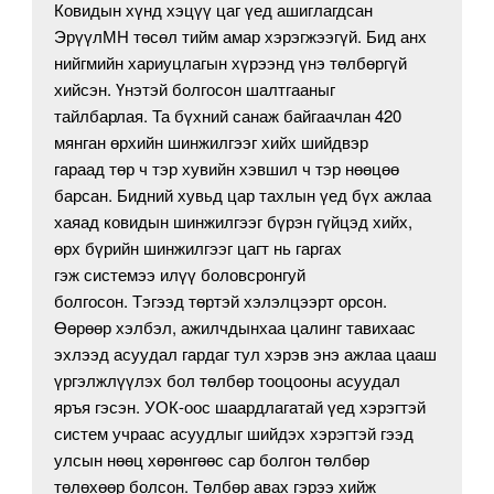
Ковидын хүнд хэцүү цаг үед ашиглагдсан
ЭрүүлМН төсөл тийм амар хэрэгжээгүй. Бид анх
нийгмийн хариуцлагын хүрээнд үнэ төлбөргүй
хийсэн. Үнэтэй болгосон шалтгааныг
тайлбарлая. Та бүхний санаж байгаачлан 420
мянган өрхийн шинжилгээг хийх шийдвэр
гараад төр ч тэр хувийн хэвшил ч тэр нөөцөө
барсан. Бидний хувьд цар тахлын үед бүх ажлаа
хаяад ковидын шинжилгээг бүрэн гүйцэд хийх,
өрх бүрийн шинжилгээг цагт нь гаргах
гэж системээ илүү боловсронгуй
болгосон. Тэгээд төртэй хэлэлцээрт орсон.
Өөрөөр хэлбэл, ажилчдынхаа цалинг тавихаас
эхлээд асуудал гардаг тул хэрэв энэ ажлаа цааш
үргэлжлүүлэх бол төлбөр тооцооны асуудал
яръя гэсэн. УОК-оос шаардлагатай үед хэрэгтэй
систем учраас асуудлыг шийдэх хэрэгтэй гээд
улсын нөөц хөрөнгөөс сар болгон төлбөр
төлөхөөр болсон. Төлбөр авах гэрээ хийж