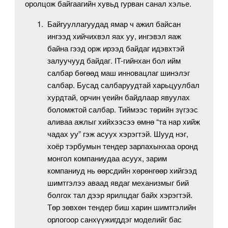
оролцож байгаагийн хувьд гурван санал хэлье.
Байгууллагуудад ямар ч ажил байсан
ингээд хийчихвэл яах уу, ингэвэл яаж
байна гээд орж ирээд байдаг идэвхтэй
залуучууд байдаг. IT-гийнхан бол ийм
салбар бөгөөд маш инновацлаг шинэлэг
салбар. Бусад салбаруудтай харьцуулбал
хурдтай, орчин үеийн байдлаар явуулах
боломжтой салбар. Тиймээс төрийн зүгээс
аливаа ажлыг хийхээсээ өмнө “та нар хийж
чадах уу” гэж асуух хэрэгтэй. Шууд нэг,
хоёр тэрбумын тендер зарлахынхаа оронд
монгол компаниудаа асуух, зарим
компаниуд нь өөрсдийн хөрөнгөөр хийгээд
шимтгэлээ аваад явдаг механизмыг бий
болгох тал дээр ярилцдаг байх хэрэгтэй.
Төр зөвхөн тендер биш харин шимтгэлийн
орлогоор санхүүжигддэг моделийг бас