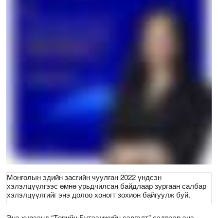
Монголын эдийн засгийн чуулган 2022 үндсэн
хэлэлцүүлгээс өмнө урьдчилсан байдлаар зургаан салбар
хэлэлцүүлгийг энэ долоо хоногт зохион байгуулж буй.
Энэ хүрээнд “Төрийн Бүтээмжийн сэргэлт” сэдвээр энэ