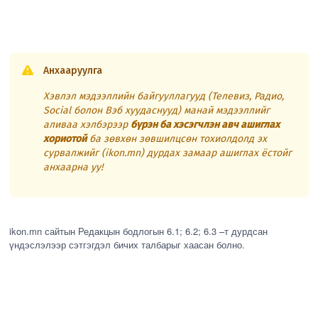
Анхааруулга
Хэвлэл мэдээллийн байгууллагууд (Телевиз, Радио,
Social болон Вэб хуудаснууд) манай мэдээллийг
аливаа хэлбэрээр
бүрэн ба хэсэгчлэн авч ашиглах
хориотой
ба зөвхөн зөвшилцсөн тохиолдолд эх
сурвалжийг (ikon.mn) дурдах замаар ашиглах ёстойг
анхаарна уу!
ikon.mn сайтын Редакцын бодлогын 6.1; 6.2; 6.3 –т дурдсан
үндэслэлээр сэтгэгдэл бичих талбарыг хаасан болно.