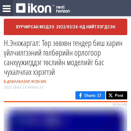
ХУУЧИРСАН МЭДЭЭ: 2022/03/24-НД НИЙТЛЭГДСЭН
Н.Энхжаргал: Төр зөвхөн тендер биш харин
үйлчилгээний төлбөрийн орлогоор
санхүүжигддэг төслийн моделийг бас
чухалчлах хэрэгтэй
Б.ДАВААБАЗАР, IKON.MN
2022 ОНЫ 3 САРЫН 24
Share
: 17
Post
IKON.MN