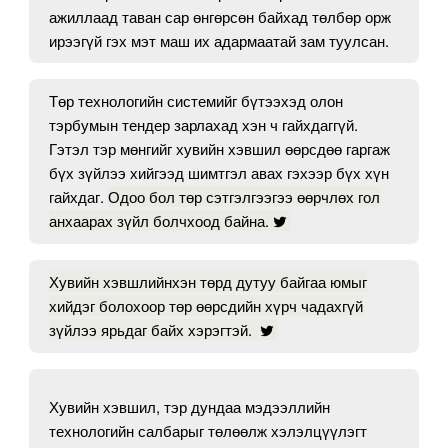
ажиллаад таван сар өнгөрсөн байхад төлбөр орж
ирээгүй гэх мэт маш их адармаатай зам туулсан.
Төр технологийн системийг бүтээхэд олон
тэрбумын тендер зарлахад хэн ч гайхдаггүй.
Гэтэл тэр мөнгийг хувийн хэвшил өөрсдөө гаргаж
бүх зүйлээ хийгээд шимтгэл авах гэхээр бүх хүн
гайхдаг.
Одоо бол төр сэтгэлгээгээ өөрчлөх гол
анхаарах зүйл болчхоод байна.
Хувийн хэвшлийнхэн төрд дутуу байгаа юмыг
хийдэг болохоор төр өөрсдийн хүрч чадахгүй
зүйлээ ярьдаг байх хэрэгтэй.
Хувийн хэвшил, тэр дундаа мэдээллийн
технологийн салбарыг төлөөлж хэлэлцүүлэгт