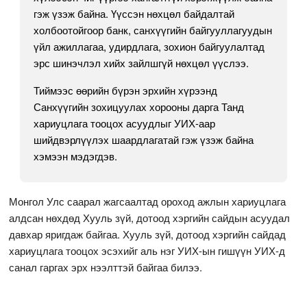
гэж үзэж байна. Үүссэн нөхцөл байдалтай
холбоотойгоор банк, санхүүгийн байгууллагуудын
үйл ажиллагаа, удирдлага, зохион байгуулалтад
эрс шинэчлэл хийх зайлшгүй нөхцөл үүслээ.
Тиймээс өөрийн бүрэн эрхийн хүрээнд
Санхүүгийн зохицуулах хорооны дарга Танд
хариуцлага тооцох асуудлыг УИХ-аар
шийдвэрлүүлэх шаардлагатай гэж үзэж байна
хэмээн мэдэгдэв.
Монгол Улс саарал жагсаалтад ороход ажлын хариуцлага
алдсан нөхдөд Хууль зүй, дотоод хэргийн сайдын асуудал
давхар яригдаж байгаа. Хууль зүй, дотоод хэргийн сайдад
хариуцлага тооцох эсэхийг аль нэг УИХ-ын гишүүн УИХ-д
санал гаргах эрх нээлттэй байгаа билээ.