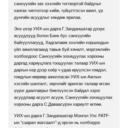
санхүүгийн зах зээлийн тогтвортой байдлыг
хангах чиглэлээр хийж, гүйцэтгэсэн ажил, үр
дүнгийн асуудлыг хөндөж ярилаа.
Энэ үеэр УИХ-ын дарга Г.Занданшатар дээрх
асуудлууд болон Банк бус санхүүгийн
байгууллагууд, Хадгаламж зээлийн хоршоодын
үйл ажиллагаанд тавьж буй хяналт, мэргэжлийн
холбоодоос Санхүүгийн зохицуулах хорооны
даргад хариуцлага тооцуулах талаар УИХ-ын
даргын нэр дээр хоёр ч удаа ирүүлсэн гомдол,
гомдлын мөрөөр ажилласан УИХ-ын Ажлын
хэсгийн шалгалт, зөрчлийг арилгах талаар өгсөн
үүрэг даалгаврыг биелүүлсэн байдал зэрэг
асуудлаар асуулт асууж, Санхүүгийн зохицуулах
хорооны дарга С.Даваасүрэн хариулт өглөө.
УИХ-ын дарга Г.Занданшатар Монгол Улс FATF-
ын “саарал жагсаалт”-д орсон нь холбогдох