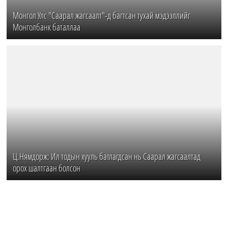
Монгол Улс "Саарал жагсаалт"-д багтсан тухай мэдээллийг
Монголбанк баталлаа
Ц.Нямдорж: Ил тодын хууль батлагдсан нь Саарал жагсаалтад
орох шалтгаан болсон