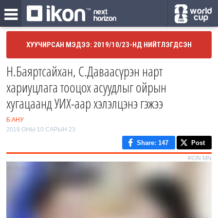
ХУУЧИРСАН МЭДЭЭ: 2019/10/23-НД НИЙТЛЭГДСЭН
Н.Баяртсайхан, С.Даваасүрэн нарт
хариуцлага тооцох асуудлыг ойрын
хугацаанд УИХ-аар хэлэлцэнэ гэжээ
Б.АНУ
2019 ОНЫ 10 САРЫН 23
Share
: 147
Post
IKON.MN