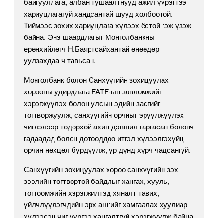
байгууллага, албан тушаалтнууд ажил үүрэгтээ
хариуцлагагүй хандсантай шууд холбоотой.
Тиймээс зохих хариуцлага хүлээх ёстой гэж үзэж
байна. Энэ шаардлагыг Монголбанкны
ерөнхийлөгч Н.Баяртсайхантай өнөөдөр
уулзахдаа ч тавьсан.
Монголбанк болон Санхүүгийн зохицуулах
хорооны удирдлага FATF-ын зөвлөмжийг
хэрэгжүүлэх болон улсын эдийн засгийг
тогтворжуулж, санхүүгийн орчныг эрүүлжүүлэх
чиглэлээр тодорхой ахиц дэвшил гаргасан боловч
гадаадад болон дотооддоо итгэл хүлээлгэхүйц
орчин нөхцөл бүрдүүлж, үр дүнд хүрч чадсангүй.
Санхүүгийн зохицуулах хороо санхүүгийн зэх
зээлийн тогтвортой байдлыг хангах, хууль,
тогтоомжийн хэрэгжилтэд хяналт тавих,
үйлчлүүлэгчдийн эрх ашгийг хамгаалах хуулиар
хүлээсэн чиг үүргээ хангалтгүй хэрэгжүүлж байна