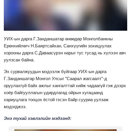
УИХ-ын дарга Г.Занданшатар өнөөдөр Монголбанкны
Ерөнхийлөгч Н.Баяртсайхан, Санхүүгийн зохицуулах
хорооны дарга С.Даваасүрэн нарыг тус тусад нь хүлээн авч
уулзсан байна.
Эх сурвалжуудын мэдээлж буйгаар УИХ-ын дарга
Г.Занданшатар Монгол Улсыг "Саарал жагсаалт"-д
оруулахгүй байх ажлыг хангалттай хийж чадаагүй гэж дээрх
хоёр байгууллагын удирдлагад ойрын хугацаанд
хариуцлага тооцох ёстой гэсэн байр сууриа уулзаж
мэдэгджээ.
Энэ тухай хэвлэлийн мэдээнд: