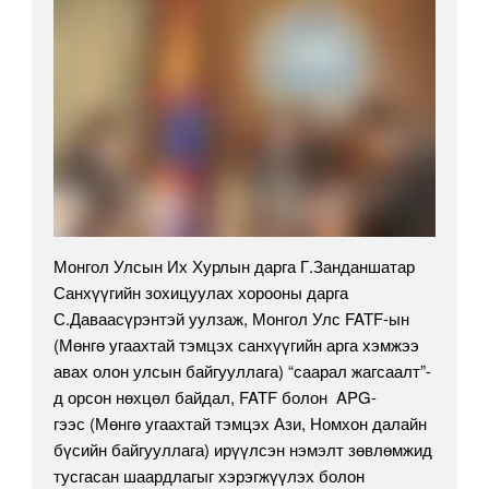
Монгол Улсын Их Хурлын дарга Г.Занданшатар
Санхүүгийн зохицуулах хорооны дарга
С.Даваасүрэнтэй уулзаж, Монгол Улс FATF-ын
(Мөнгө угаахтай тэмцэх санхүүгийн арга хэмжээ
авах олон улсын байгууллага) “саарал жагсаалт”-
д орсон нөхцөл байдал, FATF болон APG-
гээс (Мөнгө угаахтай тэмцэх Ази, Номхон далайн
бүсийн байгууллага) ирүүлсэн нэмэлт зөвлөмжид
тусгасан шаардлагыг хэрэгжүүлэх болон