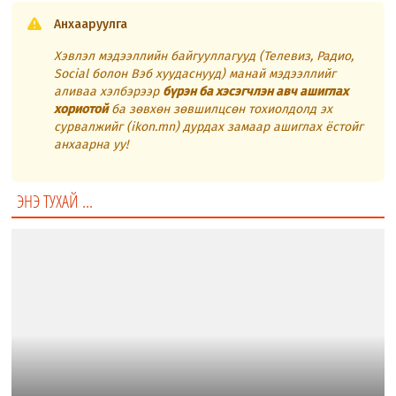
Анхааруулга
Хэвлэл мэдээллийн байгууллагууд (Телевиз, Радио,
Social болон Вэб хуудаснууд) манай мэдээллийг
аливаа хэлбэрээр
бүрэн ба хэсэгчлэн авч ашиглах
хориотой
ба зөвхөн зөвшилцсөн тохиолдолд эх
сурвалжийг (ikon.mn) дурдах замаар ашиглах ёстойг
анхаарна уу!
ЭНЭ ТУХАЙ ...