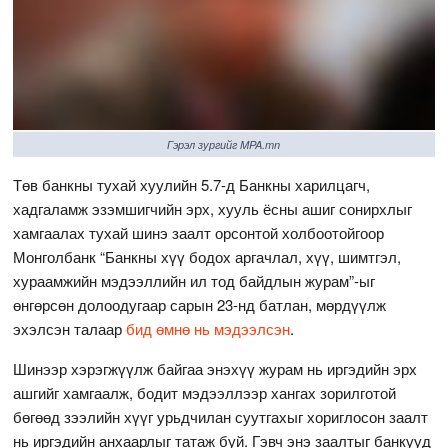
Гэрэл зургийг MPA.mn
Төв банкны тухай хуулийн 5.7-д Банкны харилцагч,
хадгаламж эзэмшигчийн эрх, хууль ёсны ашиг сонирхлыг
хамгаалах тухай шинэ заалт орсонтой холбоотойгоор
Монголбанк “Банкны хүү бодох аргачлал, хүү, шимтгэл,
хураамжийн мэдээллийн ил тод байдлын журам”-ыг
өнгөрсөн долоодугаар сарын 23-нд батлан, мөрдүүлж
эхэлсэн талаар
бид өмнө нь мэдээлсэн
.
Шинээр хэрэгжүүлж байгаа энэхүү журам нь иргэдийн эрх
ашгийг хамгаалж, бодит мэдээллээр хангах зорилготой
бөгөөд зээлийн хүүг урьдчилан суутгахыг хориглосон заалт
нь иргэдийн анхаарлыг татаж буй. Гэвч энэ заалтыг банкууд