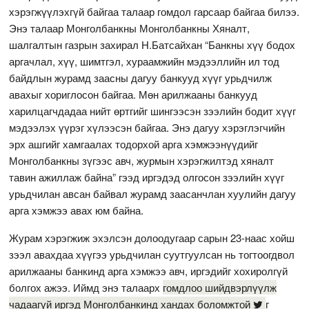
хэрэгжүүлэхгүй байгаа талаар гомдол гарсаар байгаа билээ.
Энэ талаар Монголбанкны Монголбанкны Хяналт,
шалгалтын газрын захирал Н.Батсайхан “Банкны хүү бодох
аргачлал, хүү, шимтгэл, хураамжийн мэдээллийн ил тод
байдлын журамд заасны дагуу банкууд хүүг урьдчилж
авахыг хориглосон байгаа. Мөн арилжааны банкууд
харилцагчдадаа нийт өртгийг шингээсэн зээлийн бодит хүүг
мэдээлэх үүрэг хүлээсэн байгаа. Энэ дагуу хэрэглэгчийн
эрх ашгийг хамгаалах тодорхой арга хэмжээнүүдийг
Монголбанкны зүгээс авч, журмын хэрэгжилтэд хяналт
тавин ажиллаж байна” гээд иргэдэд олгосон зээлийн хүүг
урьдчилан авсан байвал журамд заасанчлан хуулийн дагуу
арга хэмжээ авах юм байна.
Журам хэрэгжиж эхэлсэн долоодугаар сарын 23-наас хойш
зээл авахдаа хүүгээ урьдчилан суутгуулсан нь тогтоогдвол
арилжааны банкинд арга хэмжээ авч, иргэдийг хохиролгүй
болгох ажээ. Иймд энэ талаарх
гомдлоо шийдвэрлүүлж
чадаагүй иргэд Монголбанкинд хандах боломжтой
г