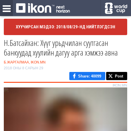
ХУУЧИРСАН МЭДЭЭ: 2018/08/29-НД НИЙТЛЭГДСЭН
Н.Батсайхан: Хүүг урьдчилан суутгасан
банкуудад хуулийн дагуу арга хэмжээ авна
Б.ЖАРГАЛМАА, IKON.MN
2018 ОНЫ 8 САРЫН 29
Share
: 40099
Post
IKON.MN