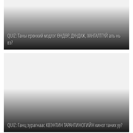
QUIZ: Таны ерөнхий мэдлэг ӨНДӨР, ДУНДАЖ, ХАНГАЛТГҮЙ аль нь
вэ?
QUIZ: Ганц зурагнаас КВЭНТИН ТАРАНТИНОГИЙН киног таних уу?