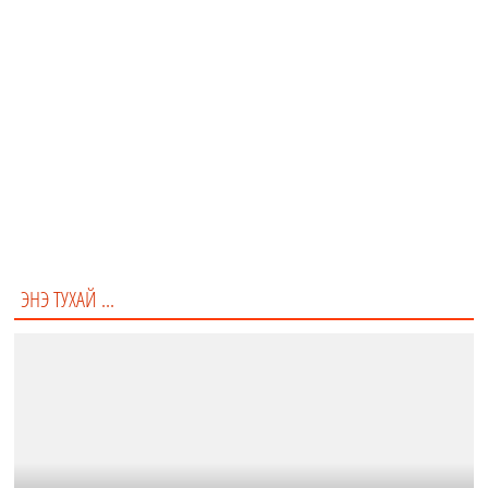
Таны аялалын төсөв...
Хязгааргүй
Багахан
Дундаж
ЭНЭ ТУХАЙ ...