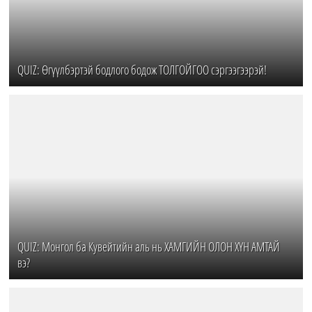
QUIZ: Өгүүлбэртэй бодлого бодож ТОЛГОЙГОО сэргээгээрэй!
QUIZ: Монгол ба Кувейтийн аль нь ХАМГИЙН ОЛОН ХҮН АМТАЙ
вэ?