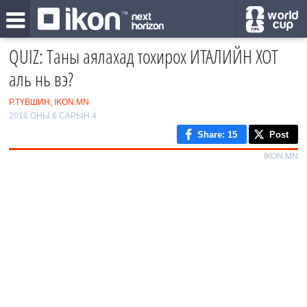
QUIZ: Таны аялахад тохирох ИТАЛИЙН ХОТ
аль нь вэ?
Р.ТҮВШИН, IKON.MN
2016 ОНЫ 6 САРЫН 4
Share
: 15
Post
IKON.MN
0
/7
1
2
‹
3
›
4
5
6