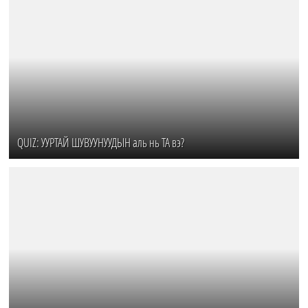
QUIZ: УУРТАЙ ШУВУУНУУДЫН аль нь ТА вэ?