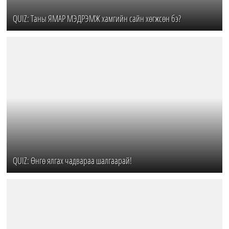
QUIZ: Таны ЯМАР МЭДРЭМЖ хамгийн сайн хөгжсөн бэ?
QUIZ: Өнгө ялгах чадвараа шалгаарай!