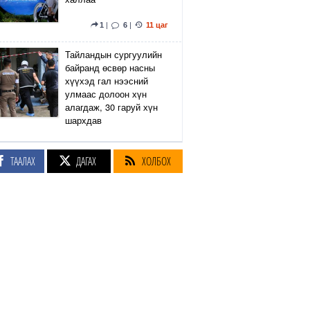
1
|
6
|
11 цаг
Тайландын сургуулийн
байранд өсвөр насны
хүүхэд гал нээсний
улмаас долоон хүн
алагдаж, 30 гаруй хүн
шархдав
4
|
13
|
12 цаг
ТААЛАХ
ДАГАХ
ХОЛБОХ
Екатеринбург хот дахь
Wildberries компанийн
агуулах Украины дроны
цохилтын улмаас
шатжээ
17
|
61
|
12 цаг
Элэгний өөхлөлт
оноштой бол ЗААВАЛ
УНШ