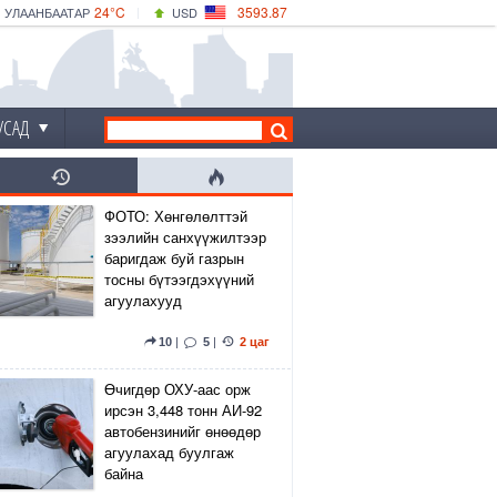
24°C
3593.87
УЛААНБААТАР
USD
|
25°C
ДАРХАН
532.66
CNY
22°C
ЭРДЭНЭТ
4141.04
EUR
УСАД
ФОТО: Хөнгөлөлттэй
зээлийн санхүүжилтээр
баригдаж буй газрын
тосны бүтээгдэхүүний
агуулахууд
10
|
5
|
2 цаг
Өчигдөр ОХУ-аас орж
ирсэн 3,448 тонн АИ-92
автобензинийг өнөөдөр
агуулахад буулгаж
байна