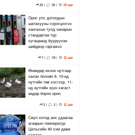
26
|
36
|
10 цаг
Орос улс дотоодын
шатахууны хэрэгцээгээ
хангахын тулд чанарын
стандартаа түр
хугацаанд бууруулах
шийдвэр гаргажээ
7
|
39
|
11 цаг
Өнөөдөр ихэнх нутгаар
халах боловч 9, 10-нд
нутгийн төв хэсгээр, 11-
нд нутгийн зүүн хагаст
аадар бороо орно
2
|
2
|
11 цаг
Сөүл хотод анх удаагаа
агаарын температур
Цельсийн 40 хэм давж
халлаа