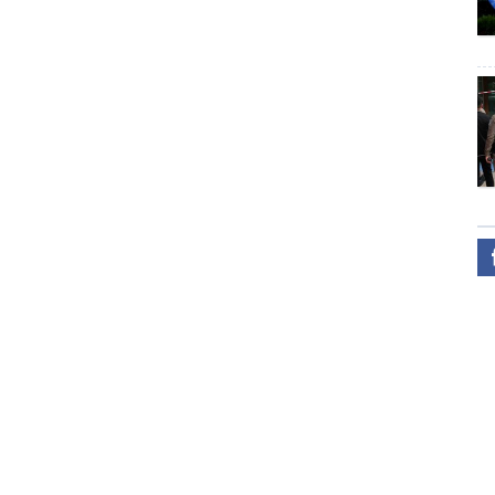
 Исис, Осирис, Анубис, Ра зэрэг бурхдын бунханд мөргөл
Грекчүүд
Персүүд