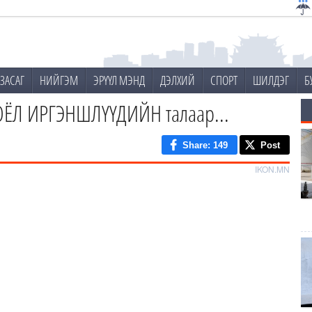
ЗАСАГ
НИЙГЭМ
ЭРҮҮЛ МЭНД
ДЭЛХИЙ
СПОРТ
ШИЛДЭГ
Б
СОЁЛ ИРГЭНШЛҮҮДИЙН талаар...
Share
: 149
Post
IKON.MN